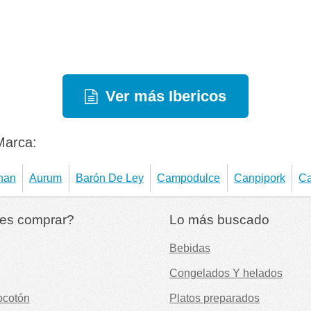
Ver más Ibericos
Marca:
han
Aurum
Barón De Ley
Campodulce
Canpipork
Ca
es comprar?
Lo más buscado
Bebidas
Congelados Y helados
ocotón
Platos preparados