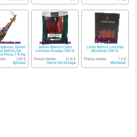
Iglesias Jamón
Jamón Ibérico Cebo
Lomo Ibérico Lonchas
o Ibérico De
Lonchas Azuaga 200 G
Montaraz 100 G.
a Pieza 7-8 Kg
dio:
139 €
Precio medio:
11.8 €
Precio medio:
7.2 €
Iglesias
Sierra De Azuaga
Montaraz