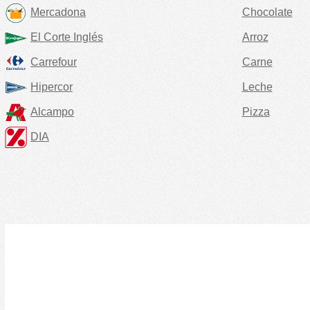
Mercadona
Chocolate
El Corte Inglés
Arroz
Carrefour
Carne
Hipercor
Leche
Alcampo
Pizza
DIA