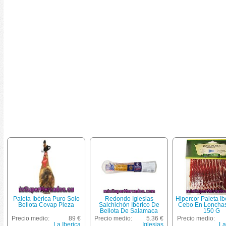
Paleta Ibérica Puro Solo
Redondo Iglesias
Hipercor Paleta Ib
Bellota Covap Pieza
Salchichón Ibérico De
Cebo En Loncha
Bellota De Salamaca
150 G
Peso Aproximado Pieza
Precio medio:
89 €
Precio medio:
5.36 €
Precio medio:
450 G
La Iberica
Iglesias
La