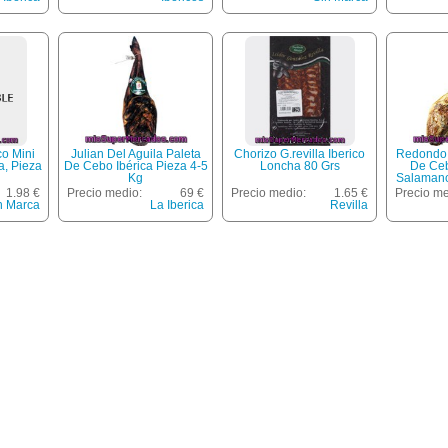
co Mini
Julian Del Aguila Paleta
Chorizo G.revilla Iberico
Redondo 
a, Pieza
De Cebo Ibérica Pieza 4-5
Loncha 80 Grs
De Ceb
Kg
Salamanc
1.98 €
Precio medio:
69 €
Precio medio:
1.65 €
Precio me
n Marca
La Iberica
Revilla