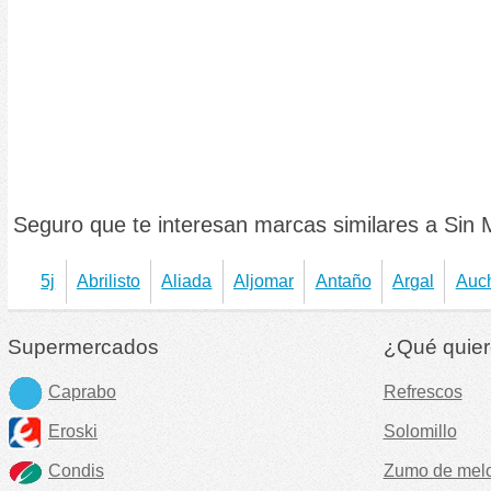
Seguro que te interesan marcas similares a Sin 
5j
Abrilisto
Aliada
Aljomar
Antaño
Argal
Auc
Supermercados
¿Qué quier
Caprabo
Refrescos
Eroski
Solomillo
Condis
Zumo de mel