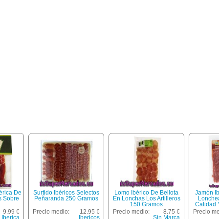
érica De
Surtido Ibéricos Selectos
Lomo Ibérico De Bellota
Jamón I
s Sobre
Peñaranda 250 Gramos
En Lonchas Los Artilleros
Lonche
150 Gramos
Calidad 
D
9.99 €
Precio medio:
12.95 €
Precio medio:
8.75 €
Precio me
 Iberica
Ibericos
Sin Marca