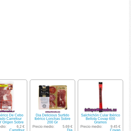
bérico De Cebo
Dia Delicious Surtido
Salchichón Cular Ibérico
ado Carrefour
Ibérico Lonchas Sobre
Bellota Covap 600
Y Origen Sobre
200 Gr
Gramos
e 100 G.
dio:
6.2 €
Precio medio:
5.69 €
Precio medio:
9.45 €
Carrefour
Dia
Covap