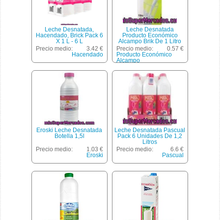
Leche Desnatada,
Leche Desnatada
Hacendado, Brick Pack 6
Producto Económico
X 1 L - 6 L
Alcampo Brik De 1 Litro
Precio medio:
3.42 €
Precio medio:
0.57 €
Hacendado
Producto Económico
Alcampo
Eroski Leche Desnatada
Leche Desnatada Pascual
Botella 1,5l
Pack 6 Unidades De 1,2
Litros
Precio medio:
1.03 €
Precio medio:
6.6 €
Eroski
Pascual