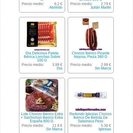
Precio medio:
6.2 €
Precio medio:
2.79 €
Abrilisto
Julián Martín
Dia Delicious Paleta
Chorizo Ibérico Picante
Ibérica Lonchas Sobre
Nejosa, Pieza 380 G
100 G
Precio medio:
3.99 €
Precio medio:
2.99 €
Dia
Sin Marca
Lote Chorizo Iberico Extra
Redondo Iglesias Chorizo
+ Salchichon Iberico Extra
Ibérico De Bellota De
España 800 G.
Salamaca Peso
Aproximado Pieza 450 G
Precio medio:
11.9 €
Precio medio:
5.36 €
Sin Marca
Iglesias