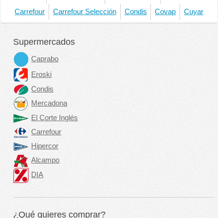
Carrefour
Carrefour Selección
Condis
Covap
Cuyar
Supermercados
Caprabo
Eroski
Condis
Mercadona
El Corte Inglés
Carrefour
Hipercor
Alcampo
DIA
¿Qué quieres comprar?