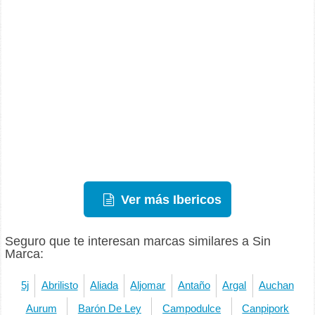
Ver más Ibericos
Seguro que te interesan marcas similares a Sin
Marca:
5j
Abrilisto
Aliada
Aljomar
Antaño
Argal
Auchan
Aurum
Barón De Ley
Campodulce
Canpipork