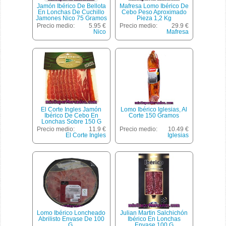
Jamón Ibérico De Bellota
Mafresa Lomo Ibérico De
En Lonchas De Cuchillo
Cebo Peso Aproximado
Jamones Nico 75 Gramos
Pieza 1,2 Kg
Precio medio:
5.95 €
Precio medio:
29.9 €
Nico
Mafresa
El Corte Ingles Jamón
Lomo Ibérico Iglesias, Al
Ibérico De Cebo En
Corte 150 Gramos
Lonchas Sobre 150 G
Precio medio:
11.9 €
Precio medio:
10.49 €
El Corte Ingles
Iglesias
Lomo Ibérico Loncheado
Julian Martin Salchichón
Abrilisto Envase De 100
Ibérico En Lonchas
G.
Envase 100 G