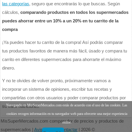
las categorías
, seguro que encontrarás lo que buscas. Según
cálculos,
comparando productos en todos los supermercados
puedes ahorrar entre un 10% a un 20% en tu carrito de la
compra
¡Ya puedes hacer tu carrito de la compra! Así podrás comparar
tus productos favoritos de manera más fácil, úsado y compara tu
carrito en diferentes supermercados para ahorrarte el máximo
dinero.
Y no te olvides de volver pronto, próximamente vamos a
incorporar un sistema de opiniones, escribir tus recetas y
compartirlas con otros usuarios y poder comparar productos por
Navegando en MisSuperMercados.com estás de acuerdo con el uso de las cookies. Las
su valor nutricional.
cookies recogen información en tu navegador web para ofrecerte una mejor experiencia
MisSuperMercados.com comparador de precios y productos de
online.
supermercados |
Aviso legal
|
Contactar
| 2026 ©