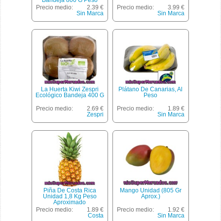
Bandeja 800 G Peso
Aproximado
Precio medio:
2.39 €
Precio medio:
3.99 €
Sin Marca
Sin Marca
La Huerta Kiwi Zespri
Plátano De Canarias, Al
Ecológico Bandeja 400 G
Peso
Precio medio:
2.69 €
Precio medio:
1.89 €
Zespri
Sin Marca
Piña De Costa Rica
Mango Unidad (805 Gr
Unidad 1,8 Kg Peso
Aprox.)
Aproximado
Precio medio:
1.89 €
Precio medio:
1.92 €
Costa
Sin Marca