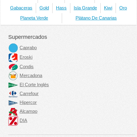
Gabaceras
Gold
Hass
Isla Grande
Kiwi
Oro
Planeta Verde
Plátano De Canarias
Supermercados
Caprabo
Eroski
Condis
Mercadona
El Corte Inglés
Carrefour
Hipercor
Alcampo
DIA