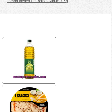
Jamón Ibérico De Bellota Aurum 7 Kg