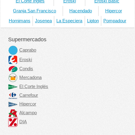
El Corte Ingles
Eroski
Eroski Basic
Granja San Francisco
Hacendado
Hipercor
Hornimans
Josenea
La Especiera
Lipton
Pompadour
Supermercados
Caprabo
Eroski
Condis
Mercadona
El Corte Inglés
Carrefour
Hipercor
Alcampo
DIA