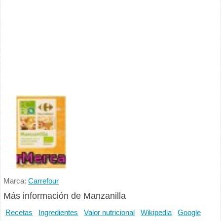
Marca:
Carrefour
Más información de Manzanilla
Recetas
Ingredientes
Valor nutricional
Wikipedia
Google