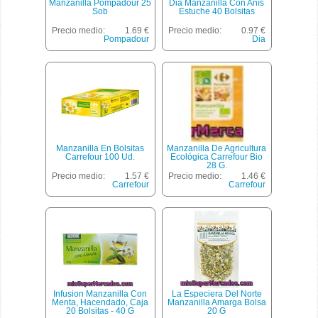
Manzanilla Pompadour 25
Dia Manzanilla Con Anís
Sob
Estuche 40 Bolsitas
Precio medio:
1.69 €
Precio medio:
0.97 €
Pompadour
Dia
Manzanilla En Bolsitas
Manzanilla De Agricultura
Carrefour 100 Ud.
Ecológica Carrefour Bio
28 G.
Precio medio:
1.57 €
Precio medio:
1.46 €
Carrefour
Carrefour
Infusion Manzanilla Con
La Especiera Del Norte
Menta, Hacendado, Caja
Manzanilla Amarga Bolsa
20 Bolsitas - 40 G
20 G