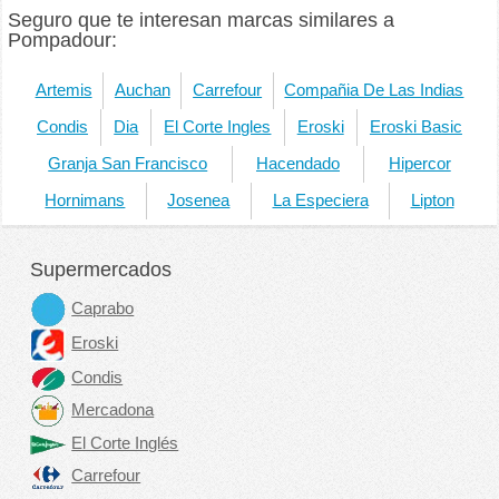
Seguro que te interesan marcas similares a
Pompadour:
Artemis
Auchan
Carrefour
Compañia De Las Indias
Condis
Dia
El Corte Ingles
Eroski
Eroski Basic
Granja San Francisco
Hacendado
Hipercor
Hornimans
Josenea
La Especiera
Lipton
Supermercados
Caprabo
Eroski
Condis
Mercadona
El Corte Inglés
Carrefour