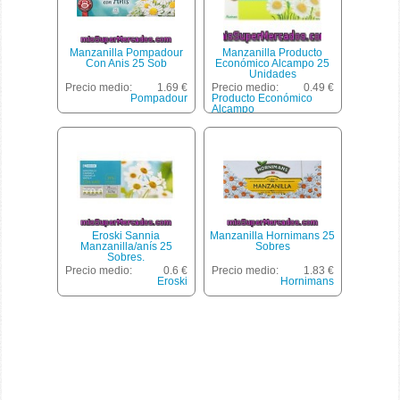
Manzanilla Pompadour
Manzanilla Producto
Con Anis 25 Sob
Económico Alcampo 25
Unidades
Precio medio:
1.69 €
Precio medio:
0.49 €
Pompadour
Producto Económico
Alcampo
Eroski Sannia
Manzanilla Hornimans 25
Manzanilla/anís 25
Sobres
Sobres.
Precio medio:
0.6 €
Precio medio:
1.83 €
Eroski
Hornimans