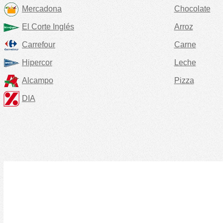
Mercadona
Chocolate
El Corte Inglés
Arroz
Carrefour
Carne
Hipercor
Leche
Alcampo
Pizza
DIA