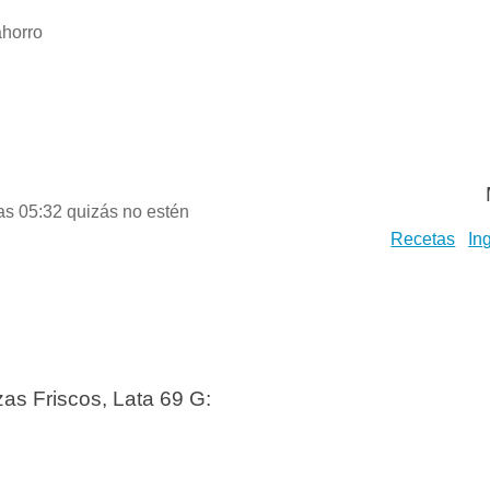
horro
las 05:32 quizás no estén
Recetas
In
zas Friscos, Lata 69 G: