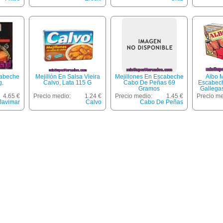
cabeche
Mejillón En Salsa Vieira
Mejillones En Escabeche
Albo M
g.
Calvo, Lata 115 G
Cabo De Peñas 69
Escabech
Gramos
Gallega
Lata 72 G
4.65 €
Precio medio:
1.24 €
Precio medio:
1.45 €
Precio me
Javimar
Calvo
Cabo De Peñas