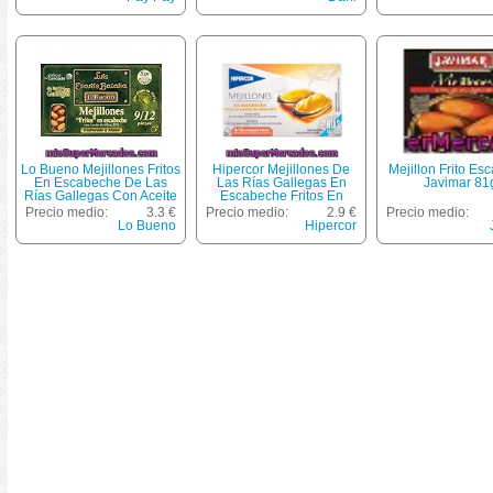
Lo Bueno Mejillones Fritos
Hipercor Mejillones De
Mejillon Frito Es
En Escabeche De Las
Las Rías Gallegas En
Javimar 81
Rías Gallegas Con Aceite
Escabeche Fritos En
De Oliva 9-12 Piezas Lata
Aceite De Oliva 8-12
Precio medio:
3.3 €
Precio medio:
2.9 €
Precio medio:
72 G Neto Escurrido
Piezas Lata 69 G Neto
Lo Bueno
Hipercor
Escurrido