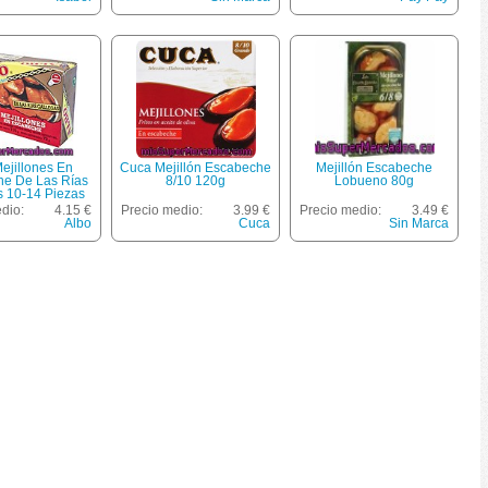
ejillones En
Cuca Mejillón Escabeche
Mejillón Escabeche
e De Las Rías
8/10 120g
Lobueno 80g
s 10-14 Piezas
 Neto Escurrido
dio:
4.15 €
Precio medio:
3.99 €
Precio medio:
3.49 €
Albo
Cuca
Sin Marca