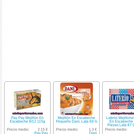
Pay Pay Mejillón En
Mejillón En Escabeche
Laterio Mejillone
Escabeche 8/12 115g
Pequeño Dani, Lata 69 G
En Escabeche 
Piezas Lata 87 
Escurrido
Precio medio:
2.15 €
Precio medio:
1.3 €
Precio medio:
Pay Pay
Dani