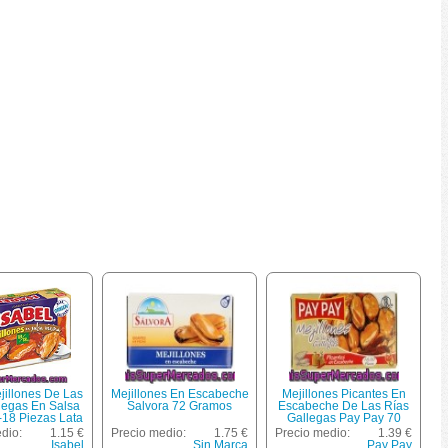
jillones De Las
Mejillones En Escabeche
Mejillones Picantes En
legas En Salsa
Salvora 72 Gramos
Escabeche De Las Rías
-18 Piezas Lata
Gallegas Pay Pay 70
eto Escurrido
Gramos
dio:
1.15 €
Precio medio:
1.75 €
Precio medio:
1.39 €
Isabel
Sin Marca
Pay Pay