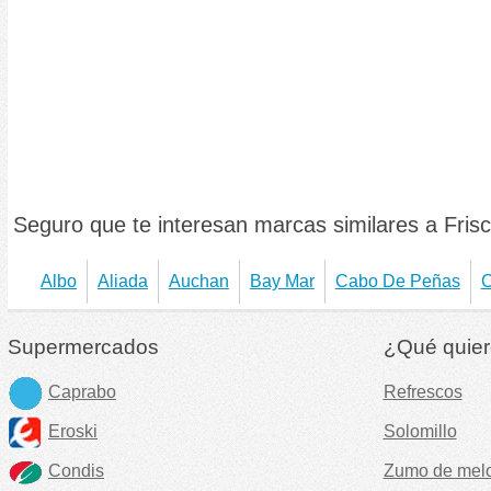
Seguro que te interesan marcas similares a Frisc
Albo
Aliada
Auchan
Bay Mar
Cabo De Peñas
C
Supermercados
¿Qué quier
Caprabo
Refrescos
Eroski
Solomillo
Condis
Zumo de mel