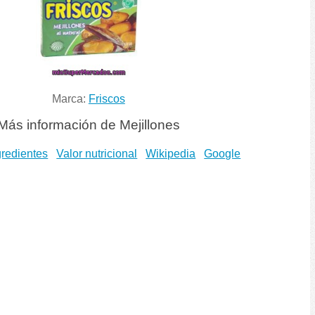
Marca:
Friscos
Más información de Mejillones
gredientes
Valor nutricional
Wikipedia
Google