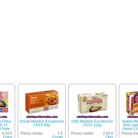
s Fritos
Eroski Mejillón Escabeche
Ortiz Mejillón Escabeche
Isabel Me
9-12
14/18 69g
10/14 115g
Rías Gal
G Neto
Vieira 13
69 G N
4.09 €
Precio medio:
1 €
Precio medio:
2.89 €
Precio me
Fritos
Eroski
Ortiz