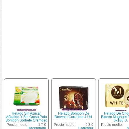
Helado Sin Azucar
Helado Bombón De
Helado De Choc
Añadido Y Sin Grasa Palo
Brownie Carrefour 4 Ud.
Blanco Magnum 
Bombon Sorbete Cremoso
6x100 G.
Limon, Hacendado, Caja
Precio medio:
1.7 €
Precio medio:
2.3 €
Precio medio:
4 U -400 Cc
Hacendado
Carrefour
M