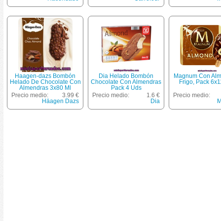
Haagen-dazs Bombón
Dia Helado Bombón
Magnum Con Alm
Helado De Chocolate Con
Chocolate Con Almendras
Frigo, Pack 6x1
Almendras 3x80 Ml
Pack 4 Uds
Estuche 240 Ml
Precio medio:
3.99 €
Precio medio:
1.6 €
Precio medio:
Häagen Dazs
Dia
M