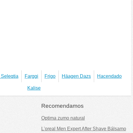
 Seleqtia
Farggi
Frigo
Häagen Dazs
Hacendado
Kalise
Recomendamos
Optima zumo natural
L'oreal Men Expert After Shave Bálsamo