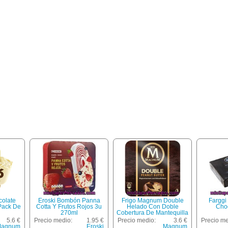
olate
Eroski Bombón Panna
Frigo Magnum Double
Farggi
Pack De
Cotta Y Frutos Rojos 3u
Helado Con Doble
Cho
270ml
Cobertura De Mantequilla
De Cacahuete 3 Unidades
5.6 €
Precio medio:
1.95 €
Precio medio:
3.6 €
Precio me
Estuche 264 Ml
agnum
Eroski
Magnum