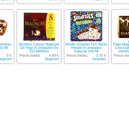
endras
Bombón Classic Magnum
Nestle Smarties Fun Sticks
Frigo Ma
10 Ml
De Frigo 8 Unidades De
Helado 6 Unidades
Chocola
110 Mililitros
Estuche 348 Ml
Vainil
Estu
5 €
Precio medio:
6.99 €
Precio medio:
3.75 €
Precio me
agnum
Magnum
Smarties