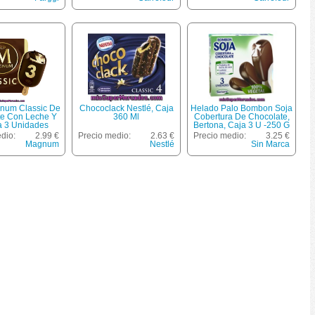
gnum Classic De
Chococlack Nestlé, Caja
Helado Palo Bombon Soja
te Con Leche Y
360 Ml
Cobertura De Chocolate,
la 3 Unidades
Bertona, Caja 3 U -250 G
che 330 Ml
dio:
2.99 €
Precio medio:
2.63 €
Precio medio:
3.25 €
Magnum
Nestlé
Sin Marca