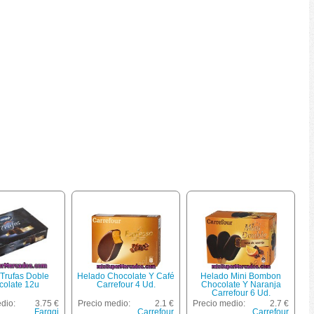
 Trufas Doble
Helado Chocolate Y Café
Helado Mini Bombon
colate 12u
Carrefour 4 Ud.
Chocolate Y Naranja
Carrefour 6 Ud.
dio:
3.75 €
Precio medio:
2.1 €
Precio medio:
2.7 €
Farggi
Carrefour
Carrefour