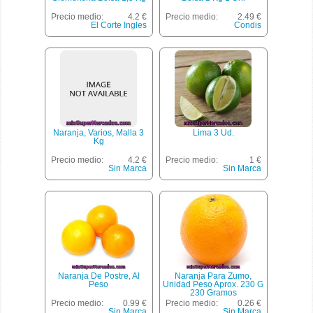
Precio medio:
4.2 €
Precio medio:
2.49 €
El Corte Ingles
Condis
Naranja, Varios, Malla 3
Lima 3 Ud.
Kg
Precio medio:
4.2 €
Precio medio:
1 €
Sin Marca
Sin Marca
Naranja De Postre, Al
Naranja Para Zumo,
Peso
Unidad Peso Aprox. 230 G
230 Gramos
Precio medio:
0.99 €
Precio medio:
0.26 €
Sin Marca
Sin Marca