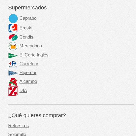
Supermercados
Caprabo
Eroski
Condis
Mercadona
El Corte Inglés
Carrefour
Hipercor
Alcampo
DIA
¿Qué quieres comprar?
Refrescos
Solomillo