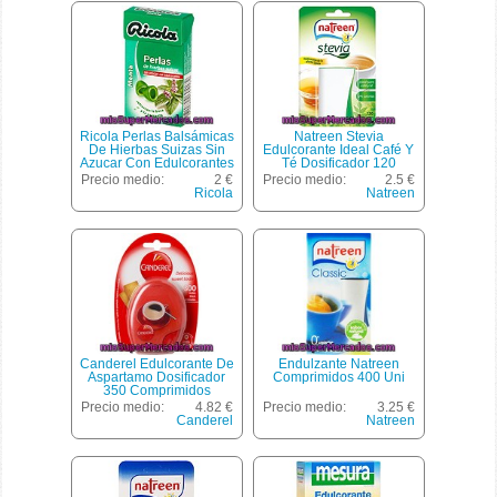
Ricola Perlas Balsámicas
Natreen Stevia
De Hierbas Suizas Sin
Edulcorante Ideal Café Y
Azucar Con Edulcorantes
Té Dosificador 120
Sabor Menta Caja 25 G
Comprimidos
Precio medio:
2 €
Precio medio:
2.5 €
Ricola
Natreen
Canderel Edulcorante De
Endulzante Natreen
Aspartamo Dosificador
Comprimidos 400 Uni
350 Comprimidos
Precio medio:
4.82 €
Precio medio:
3.25 €
Canderel
Natreen