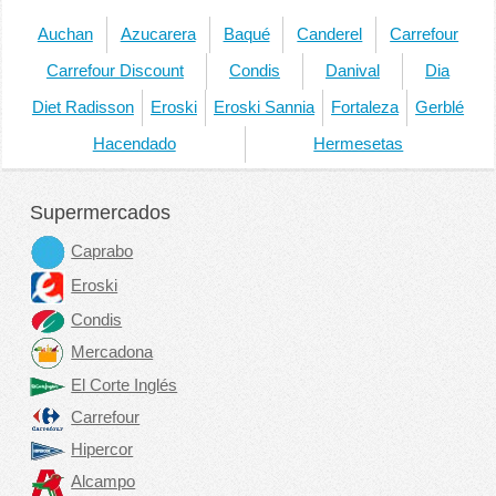
Auchan
Azucarera
Baqué
Canderel
Carrefour
Carrefour Discount
Condis
Danival
Dia
Diet Radisson
Eroski
Eroski Sannia
Fortaleza
Gerblé
Hacendado
Hermesetas
Supermercados
Caprabo
Eroski
Condis
Mercadona
El Corte Inglés
Carrefour
Hipercor
Alcampo