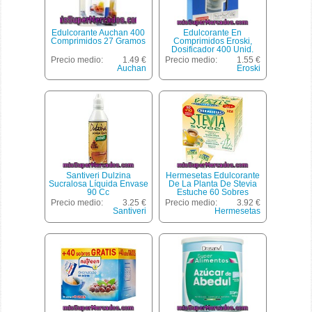
Edulcorante Auchan 400
Edulcorante En
Comprimidos 27 Gramos
Comprimidos Eroski,
Dosificador 400 Unid.
Precio medio:
1.49 €
Precio medio:
1.55 €
Auchan
Eroski
Santiveri Dulzina
Hermesetas Edulcorante
Sucralosa Líquida Envase
De La Planta De Stevia
90 Cc
Estuche 60 Sobres
Precio medio:
3.25 €
Precio medio:
3.92 €
Santiveri
Hermesetas