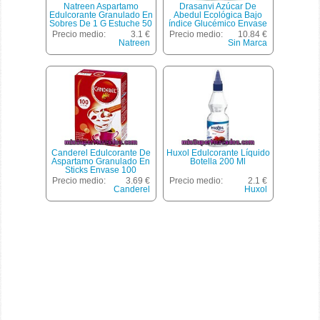
Natreen Aspartamo
Drasanvi Azúcar De
Edulcorante Granulado En
Abedul Ecológica Bajo
Sobres De 1 G Estuche 50
índice Glucémico Envase
Sobres + 40 Gratis
500 G
Precio medio:
3.1 €
Precio medio:
10.84 €
Natreen
Sin Marca
Canderel Edulcorante De
Huxol Edulcorante Líquido
Aspartamo Granulado En
Botella 200 Ml
Sticks Envase 100
Unidades
Precio medio:
3.69 €
Precio medio:
2.1 €
Canderel
Huxol