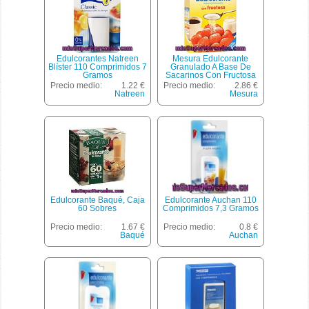
Edulcorantes Natreen
Mesura Edulcorante
Blíster 110 Comprimidos 7
Granulado A Base De
Gramos
Sacarinos Con Fructosa
Envase 250 G
Precio medio:
1.22 €
Precio medio:
2.86 €
Natreen
Mesura
Edulcorante Baqué, Caja
Edulcorante Auchan 110
60 Sobres
Comprimidos 7,3 Gramos
Precio medio:
1.67 €
Precio medio:
0.8 €
Baqué
Auchan