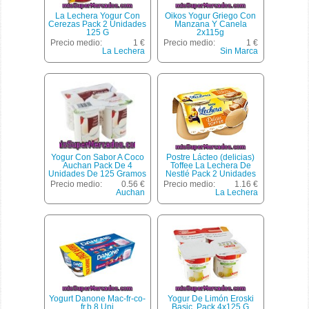
La Lechera Yogur Con
Oikos Yogur Griego Con
Cerezas Pack 2 Unidades
Manzana Y Canela
125 G
2x115g
Precio medio:
1 €
Precio medio:
1 €
La Lechera
Sin Marca
Yogur Con Sabor A Coco
Postre Lácteo (delicias)
Auchan Pack De 4
Toffee La Lechera De
Unidades De 125 Gramos
Nestlé Pack 2 Unidades
De 125 Gramos
Precio medio:
0.56 €
Precio medio:
1.16 €
Auchan
La Lechera
Yogurt Danone Mac-fr-co-
Yogur De Limón Eroski
fr.b 8 Uni
Basic, Pack 4x125 G