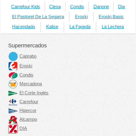
Carrefour Kids
Clesa
Condis
Danone
Dia
El Pastoret De La Segarra
Eroski
Eroski Basic
Hacendado
Kalise
La Fageda
La Lechera
Supermercados
Caprabo
Eroski
Condis
Mercadona
El Corte Inglés
Carrefour
Hipercor
Alcampo
DIA