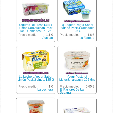
Yogures De Fresa (4u) Y
La Fageda Yogur Sabor
Limón (4u) Auchan Pack
Plátano Pack 4 Unidades
De 8 Unidades De 125
125 G
Gramos
Precio medio:
1.1 €
Precio medio:
1.6 €
Auchan
La Fageda
La Lechera Yogur Sabor
Yogur Pastoret
Limón Pack 2 Unds. 125 G
Meloc&maracuya 125 Grs
Precio medio:
1 €
Precio medio:
0.65 €
La Lechera
El Pastoret De La
Segarra