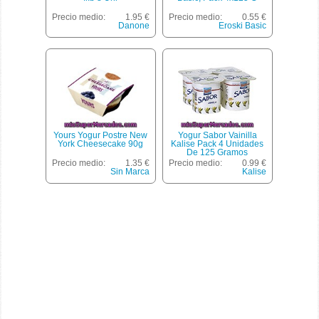
Precio medio:
1.95 €
Precio medio:
0.55 €
Danone
Eroski Basic
Yours Yogur Postre New
Yogur Sabor Vainilla
York Cheesecake 90g
Kalise Pack 4 Unidades
De 125 Gramos
Precio medio:
1.35 €
Precio medio:
0.99 €
Sin Marca
Kalise