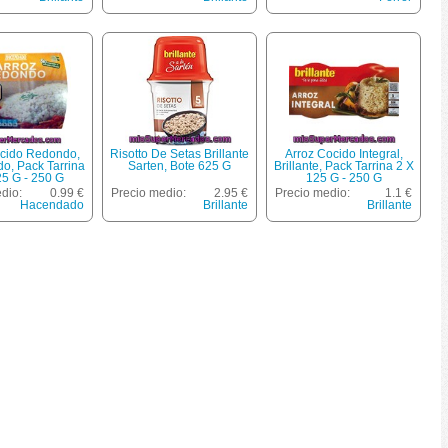
ocido Redondo,
Risotto De Setas Brillante
Arroz Cocido Integral,
o, Pack Tarrina
Sarten, Bote 625 G
Brillante, Pack Tarrina 2 X
25 G - 250 G
125 G - 250 G
dio:
0.99 €
Precio medio:
2.95 €
Precio medio:
1.1 €
Hacendado
Brillante
Brillante