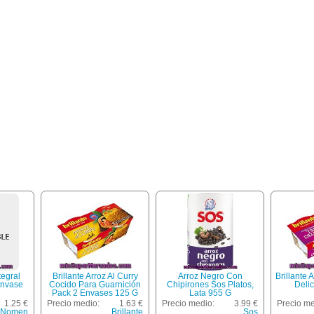
tegral
Brillante Arroz Al Curry
Arroz Negro Con
Brillante 
Envase
Cocido Para Guarnición
Chipirones Sos Platos,
Deli
Pack 2 Envases 125 G
Lata 955 G
1.25 €
Precio medio:
1.63 €
Precio medio:
3.99 €
Precio me
Nomen
Brillante
Sos