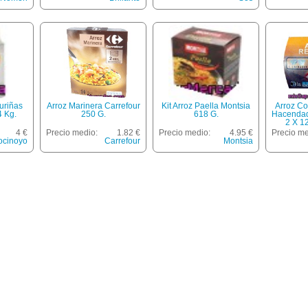
uriñas
Arroz Marinera Carrefour
Kit Arroz Paella Montsia
Arroz C
4 Kg.
250 G.
618 G.
Hacendad
2 X 1
4 €
Precio medio:
1.82 €
Precio medio:
4.95 €
Precio me
ocinoyo
Carrefour
Montsia