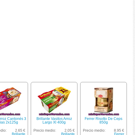
Arroz Cantonés 3
Brillante Vasitos Arroz
Ferrer Risotto De Ceps
cias 2x125g
Largo Xl 400g
850g
dio:
2.65 €
Precio medio:
2.05 €
Precio medio:
8.95 €
Brillante
Brillante
Ferrer