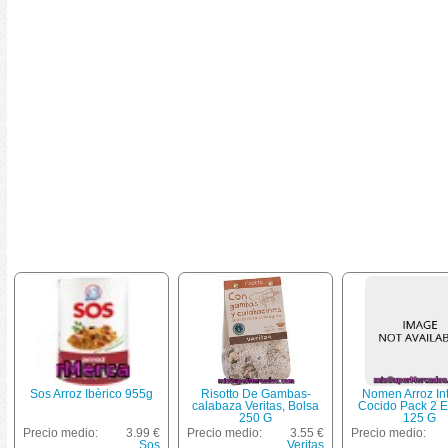
Sos Arroz Ibèrico 955g
Risotto De Gambas-
Nomen Arroz In
calabaza Veritas, Bolsa
Cocido Pack 2 
250 G
125 G
Precio medio:
3.99 €
Precio medio:
3.55 €
Precio medio:
Sos
Veritas