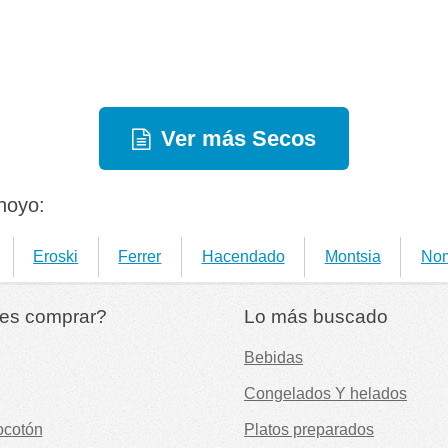
Ver más Secos
noyo:
Eroski
Ferrer
Hacendado
Montsia
No
es comprar?
Lo más buscado
Bebidas
Congelados Y helados
ocotón
Platos preparados