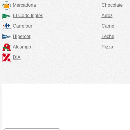
Mercadona
Chocolate
El Corte Inglés
Arroz
Carrefour
Carne
Hipercor
Leche
Alcampo
Pizza
DIA