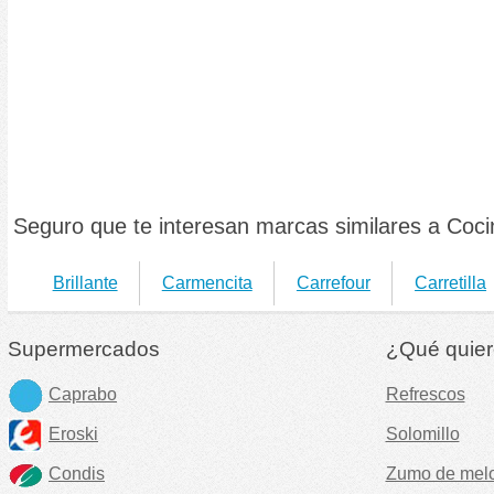
Seguro que te interesan marcas similares a Coci
Brillante
Carmencita
Carrefour
Carretilla
Supermercados
¿Qué quier
Caprabo
Refrescos
Eroski
Solomillo
Condis
Zumo de mel