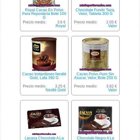
Royal Cacao En Polvo
Chocolate Fundir Taza,
Para Repostería Bote 100
Valor, Tableta 300 G
G
Precio medio:
3.6 €
Precio medio:
2.05 €
Royal
Valor
Cacao Instantáneo Nestlé
Cacao Polvo Puro Sin
Gold, Lata 390 G
Azucar, Valor, Bote 250 G
Precio medio:
3.25 €
Precio medio:
3.82 €
Nestlé Gold
Valor
Lacasa Chocolate A La
Chocolate Negro A La