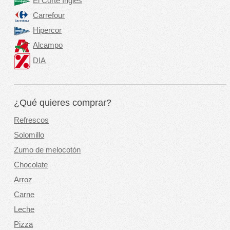
El Corte Inglés
Carrefour
Hipercor
Alcampo
DIA
¿Qué quieres comprar?
Refrescos
Solomillo
Zumo de melocotón
Chocolate
Arroz
Carne
Leche
Pizza