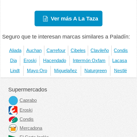
Ver más A La Taza
Seguro que te interesan marcas similares a Paladín:
Aliada
Auchan
Carrefour
Cibeles
Clavileño
Condis
Dia
Eroski
Hacendado
Intermón Oxfam
Lacasa
Lindt
Mayo Oro
Miguelañez
Naturgreen
Nestlé
Supermercados
Caprabo
Eroski
Condis
Mercadona