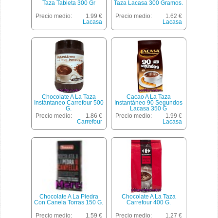
Taza Tableta 300 Gr
Taza Lacasa 300 Gramos.
Precio medio:
1.99 €
Precio medio:
1.62 €
Lacasa
Lacasa
Chocolate A La Taza
Cacao A La Taza
Instántaneo Carrefour 500
Instantáneo 90 Segundos
G.
Lacasa 350 G
Precio medio:
1.86 €
Precio medio:
1.99 €
Carrefour
Lacasa
Chocolate A La Piedra
Chocolate A La Taza
Con Canela Torras 150 G.
Carrefour 400 G.
Precio medio:
1.59 €
Precio medio:
1.27 €