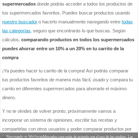
supermercados
donde podrás acceder a todos los productos de
tus supermercados favoritos. Puedes buscar productos usando
nuestro buscador
o hacerlo manualmente navegando entre
todas
las categorías
, seguro que encontrarás lo que buscas. Según
cálculos,
comparando productos en todos los supermercados
puedes ahorrar entre un 10% a un 20% en tu carrito de la
compra
¡Ya puedes hacer tu carrito de la compra! Así podrás comparar
tus productos favoritos de manera más fácil, úsado y compara tu
carrito en diferentes supermercados para ahorrarte el máximo
dinero.
Y no te olvides de volver pronto, próximamente vamos a
incorporar un sistema de opiniones, escribir tus recetas y
compartirlas con otros usuarios y poder comparar productos por
Navegando en MisSuperMercados.com estás de acuerdo con el uso de las cookies. Las
su valor nutricional.