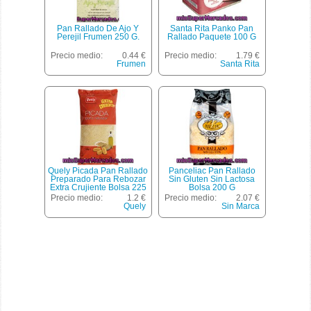
Pan Rallado De Ajo Y
Santa Rita Panko Pan
Perejil Frumen 250 G.
Rallado Paquete 100 G
Precio medio:
0.44 €
Precio medio:
1.79 €
Frumen
Santa Rita
Quely Picada Pan Rallado
Panceliac Pan Rallado
Preparado Para Rebozar
Sin Gluten Sin Lactosa
Extra Crujiente Bolsa 225
Bolsa 200 G
G
Precio medio:
1.2 €
Precio medio:
2.07 €
Quely
Sin Marca