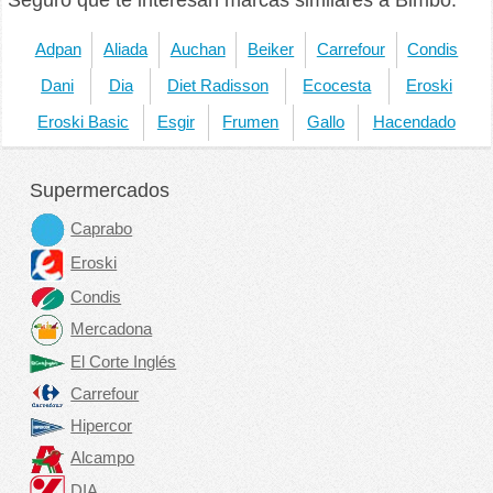
Adpan
Aliada
Auchan
Beiker
Carrefour
Condis
Dani
Dia
Diet Radisson
Ecocesta
Eroski
Eroski Basic
Esgir
Frumen
Gallo
Hacendado
Supermercados
Caprabo
Eroski
Condis
Mercadona
El Corte Inglés
Carrefour
Hipercor
Alcampo
DIA