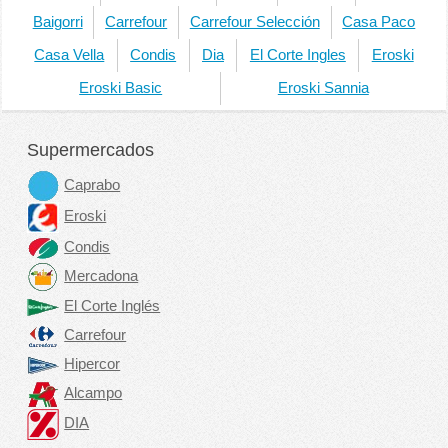
Baigorri
Carrefour
Carrefour Selección
Casa Paco
Casa Vella
Condis
Dia
El Corte Ingles
Eroski
Eroski Basic
Eroski Sannia
Supermercados
Caprabo
Eroski
Condis
Mercadona
El Corte Inglés
Carrefour
Hipercor
Alcampo
DIA