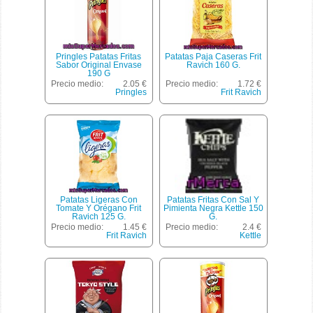
Pringles Patatas Fritas
Patatas Paja Caseras Frit
Sabor Original Envase
Ravich 160 G.
190 G
Precio medio:
2.05 €
Precio medio:
1.72 €
Pringles
Frit Ravich
Patatas Ligeras Con
Patatas Fritas Con Sal Y
Tomate Y Orégano Frit
Pimienta Negra Kettle 150
Ravich 125 G.
G.
Precio medio:
1.45 €
Precio medio:
2.4 €
Frit Ravich
Kettle