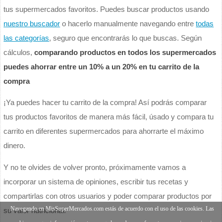
tus supermercados favoritos. Puedes buscar productos usando
nuestro buscador
o hacerlo manualmente navegando entre
todas
las categorías
, seguro que encontrarás lo que buscas. Según
cálculos,
comparando productos en todos los supermercados
puedes ahorrar entre un 10% a un 20% en tu carrito de la
compra
¡Ya puedes hacer tu carrito de la compra! Así podrás comparar
tus productos favoritos de manera más fácil, úsado y compara tu
carrito en diferentes supermercados para ahorrarte el máximo
dinero.
Y no te olvides de volver pronto, próximamente vamos a
incorporar un sistema de opiniones, escribir tus recetas y
compartirlas con otros usuarios y poder comparar productos por
Navegando en MisSuperMercados.com estás de acuerdo con el uso de las cookies. Las
su valor nutricional.