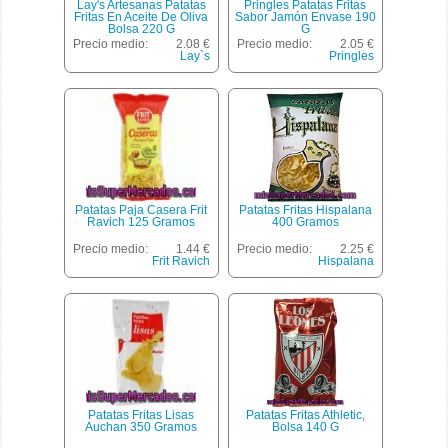
Lay's Artesanas Patatas
Pringles Patatas Fritas
Fritas En Aceite De Oliva
Sabor Jamón Envase 190
Bolsa 220 G
G
Precio medio:
2.08 €
Precio medio:
2.05 €
Lay`s
Pringles
Patatas Paja Casera Frit
Patatas Fritas Hispalana
Ravich 125 Gramos
400 Gramos
Precio medio:
1.44 €
Precio medio:
2.25 €
Frit Ravich
Hispalana
Patatas Fritas Lisas
Patatas Fritas Athletic,
Auchan 350 Gramos
Bolsa 140 G