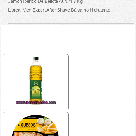
Jamón Ibérico De Bellota Aurum 7 Kg
L'oreal Men Expert After Shave Bálsamo Hidratante