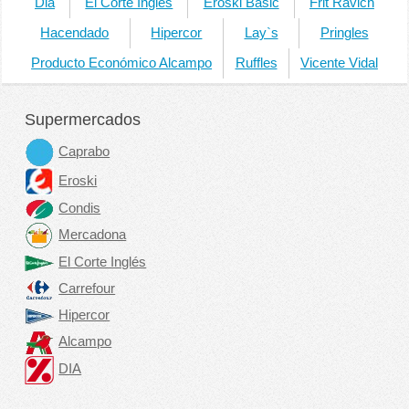
Dia
El Corte Ingles
Eroski Basic
Frit Ravich
Hacendado
Hipercor
Lay`s
Pringles
Producto Económico Alcampo
Ruffles
Vicente Vidal
Supermercados
Caprabo
Eroski
Condis
Mercadona
El Corte Inglés
Carrefour
Hipercor
Alcampo
DIA