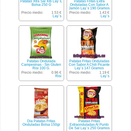
Patatas Xtra Sal Xlb Lay`s,
Patatas Fritas Extra
Bolsa 250 G
Onduladas Con Sabor A
Jamón Lay´s 190 Gramos
Precio medio:
1.53 €
Precio medio:
1.43 €
Lay`s
Lay`s
Patatas Ondulada
Patatas Fritas Onduladas
Campesinas - Sin Gluten
Con Sabor A Chili Picante
Risi 100 G.
Lay´s 147 Gramos
Precio medio:
0.96 €
Precio medio:
1.19 €
Risi
Lay`s
Dia Patatas Fritas
Patatas Fritas
Onduladas Bolsa 150gr
Extraonduladas Al Punto
De Sal Lay`s 250 Gramos