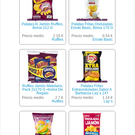
Patatas Al Jamón Ruffles,
Patatas Fritas Onduladas
Bolsa 312 G
Eroski Basic, Bolsa 170 G
Precio medio:
2.16 €
Precio medio:
0.54 €
Ruffles
Eroski Basic
Ruffles Jamón Matutano,
Patatas Fritas
Pack 2x170 G +bolsa De
Extraonduladas Sabor A
Regalo
Barbacoa Lay´s 147
Gramos
Precio medio:
2.7 €
Precio medio:
1.14 €
Ruffles
Lay`s