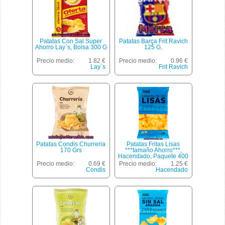
Patatas Con Sal Super
Patatas Barça Frit Ravich
Ahorro Lay`s, Bolsa 300 G
125 G.
Precio medio:
1.82 €
Precio medio:
0.96 €
Lay`s
Frit Ravich
Patatas Condis Churreria
Patatas Fritas Lisas
170 Grs
***tamaño Ahorro***,
Hacendado, Paquete 400
G
Precio medio:
0.69 €
Precio medio:
1.25 €
Condis
Hacendado