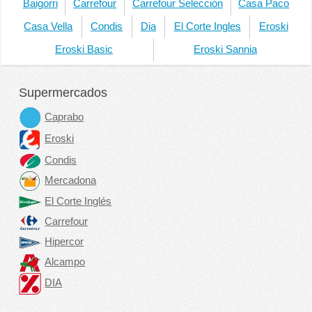
Baigorri
Carrefour
Carrefour Selección
Casa Paco
Casa Vella
Condis
Dia
El Corte Ingles
Eroski
Eroski Basic
Eroski Sannia
Supermercados
Caprabo
Eroski
Condis
Mercadona
El Corte Inglés
Carrefour
Hipercor
Alcampo
DIA