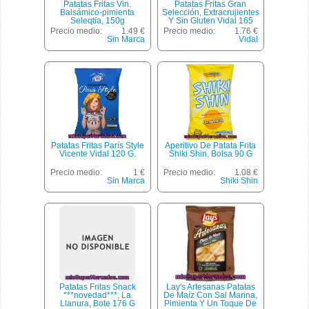
Patatas Fritas Vin.
Patatas Fritas Gran
Balsámico-pimienta
Selección, Extracrujientes
Seleqtia, 150g
Y Sin Gluten Vidal 165
Gramos
Precio medio:
1.49 €
Precio medio:
1.76 €
Sin Marca
Vidal
Patatas Fritas París Style
Aperitivo De Patata Frita
Vicente Vidal 120 G.
Shiki Shin, Bolsa 90 G
Precio medio:
1 €
Precio medio:
1.08 €
Sin Marca
Shiki Shin
Patatas Fritas Snack
Lay's Artesanas Patatas
***novedad***, La
De Maíz Con Sal Marina,
Llanura, Bote 176 G
Pimienta Y Un Toque De