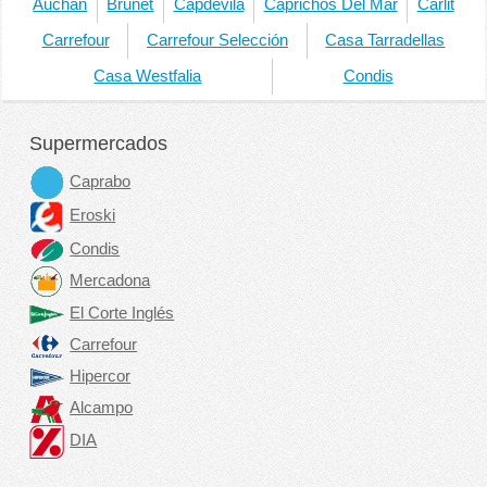
Auchan
Brunet
Capdevila
Caprichos Del Mar
Carlit
Carrefour
Carrefour Selección
Casa Tarradellas
Casa Westfalia
Condis
Supermercados
Caprabo
Eroski
Condis
Mercadona
El Corte Inglés
Carrefour
Hipercor
Alcampo
DIA