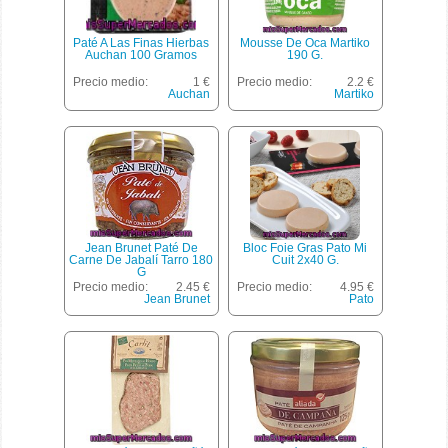
Paté A Las Finas Hierbas
Mousse De Oca Martiko
Auchan 100 Gramos
190 G.
Precio medio:
1 €
Precio medio:
2.2 €
Auchan
Martiko
Jean Brunet Paté De
Bloc Foie Gras Pato Mi
Carne De Jabalí Tarro 180
Cuit 2x40 G.
G
Precio medio:
2.45 €
Precio medio:
4.95 €
Jean Brunet
Pato