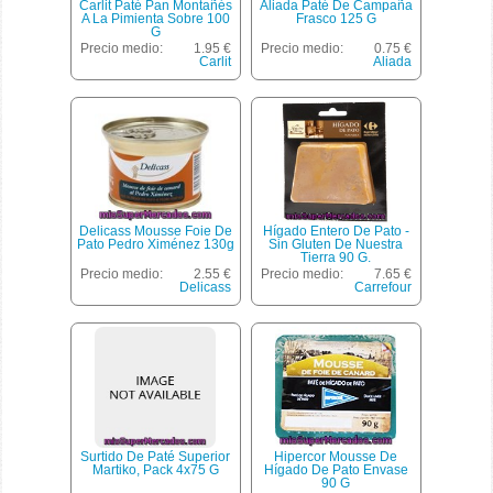
Carlit Paté Pan Montañés
Aliada Paté De Campaña
A La Pimienta Sobre 100
Frasco 125 G
G
Precio medio:
1.95 €
Precio medio:
0.75 €
Carlit
Aliada
Delicass Mousse Foie De
Hígado Entero De Pato -
Pato Pedro Ximénez 130g
Sin Gluten De Nuestra
Tierra 90 G.
Precio medio:
2.55 €
Precio medio:
7.65 €
Delicass
Carrefour
Surtido De Paté Superior
Hipercor Mousse De
Martiko, Pack 4x75 G
Hígado De Pato Envase
90 G