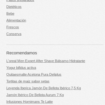
Platos preparados
Dietéticos
Bebe
Alimentación
Frescos
Conserva
Recomendamos
L'oreal Men Expert After Shave Bálsamo Hidratante
Yogur bifidus activa
Quitaesmalte Acetona Pura Deliplus
Tortitas de maiz sabor setas
Leyenda Iberica Jamón De Bellota Ibérico 7,5 Kg
Jamón Ibérico De Bellota Aurum 7 Kg
Infusiones Hornimans Te Latte