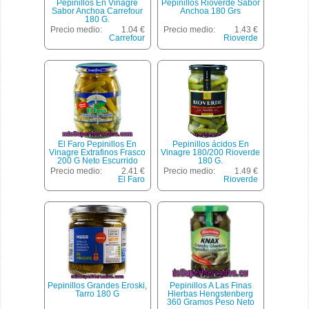
Pepinillos En Vinagre
Pepinillos Rioverde Sabor
Sabor Anchoa Carrefour
Anchoa 180 Grs
180 G.
Precio medio:
1.04 €
Precio medio:
1.43 €
Carrefour
Rioverde
El Faro Pepinillos En
Pepinillos ácidos En
Vinagre Extrafinos Frasco
Vinagre 180/200 Rioverde
200 G Neto Escurrido
180 G.
Precio medio:
2.41 €
Precio medio:
1.49 €
El Faro
Rioverde
Pepinillos Grandes Eroski,
Pepinillos A Las Finas
Tarro 180 G
Hierbas Hengstenberg
360 Gramos Peso Neto