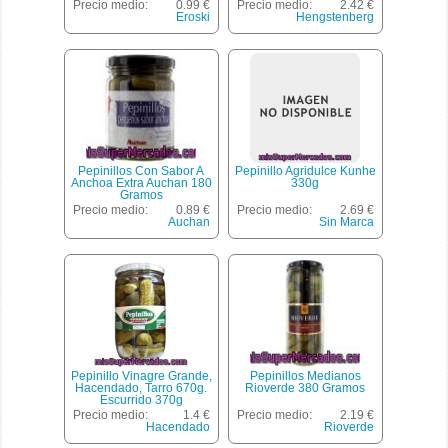
Escurrido
Precio medio:
0.99 €
Precio medio:
2.42 €
Eroski
Hengstenberg
Pepinillos Con Sabor A
Pepinillo Agridulce Kunhe
Anchoa Extra Auchan 180
330g
Gramos
Precio medio:
0.89 €
Precio medio:
2.69 €
Auchan
Sin Marca
Pepinillo Vinagre Grande,
Pepinillos Medianos
Hacendado, Tarro 670g.
Rioverde 380 Gramos
Escurrido 370g
Precio medio:
1.4 €
Precio medio:
2.19 €
Hacendado
Rioverde