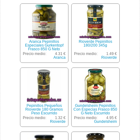
Aranca Pepinillos
Rioverde Pepinillos
Especiales Gurkentopf
180/200 345g
Frasco 850 G Neto
Escurrido
Precio medio:
4.31 €
Precio medio:
1.49 €
Aranca
Rioverde
Pepinillos Pequeños
Gundelsheim Pepinillos
Rioverde 180 Gramos
Con Especias Frasco 850
Peso Escurrido
G Neto Escurrido
Precio medio:
1.32 €
Precio medio:
4.95 €
Rioverde
Gundelsheim