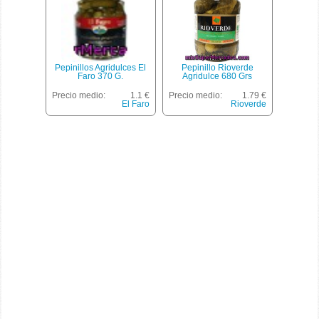
Pepinillos Agridulces El
Pepinillo Rioverde
Faro 370 G.
Agridulce 680 Grs
Precio medio:
1.1 €
Precio medio:
1.79 €
El Faro
Rioverde