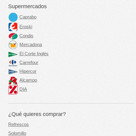
Supermercados
Caprabo
Eroski
Condis
Mercadona
El Corte Inglés
Carrefour
Hipercor
Alcampo
DIA
¿Qué quieres comprar?
Refrescos
Solomillo