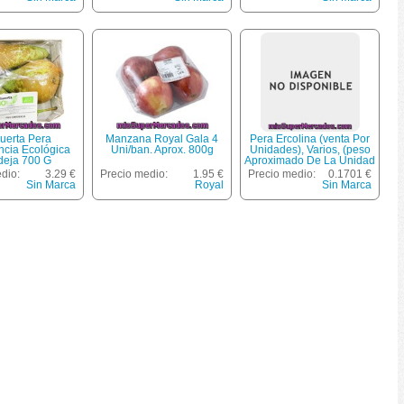
uerta Pera
Manzana Royal Gala 4
Pera Ercolina (venta Por
ncia Ecológica
Uni/ban. Aprox. 800g
Unidades), Varios, (peso
eja 700 G
Aproximado De La Unidad
90 Gr)
dio:
3.29 €
Precio medio:
1.95 €
Precio medio:
0.1701 €
Sin Marca
Royal
Sin Marca