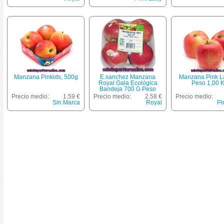
Manzana Pinkids, 500g
E.sanchez Manzana
Manzana Pink La
Royal Gala Ecológica
Peso 1,00 
Bandeja 700 G Peso
Aproximado
Precio medio:
1.59 €
Precio medio:
2.58 €
Precio medio:
Sin Marca
Royal
Pi