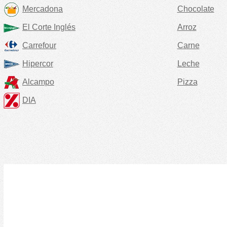
Mercadona
Chocolate
El Corte Inglés
Arroz
Carrefour
Carne
Hipercor
Leche
Alcampo
Pizza
DIA