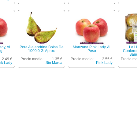
dy, Al
Pera Alejandrina Bolsa De
Manzana Pink Lady, Al
La H
Kg
1000.0 G. Aprox
Peso
Confere
Band
2.49 €
Precio medio:
1.35 €
Precio medio:
2.55 €
Precio me
nk Lady
Sin Marca
Pink Lady