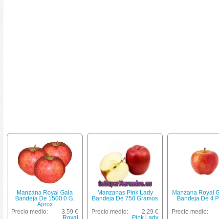
Manzana Royal Gala
Manzanas Pink Lady
Manzana Royal G
Bandeja De 1500.0 G.
Bandeja De 750 Gramos
Bandeja De 4 P
Aprox
Precio medio:
3.59 €
Precio medio:
2.29 €
Precio medio:
Royal
Pink Lady