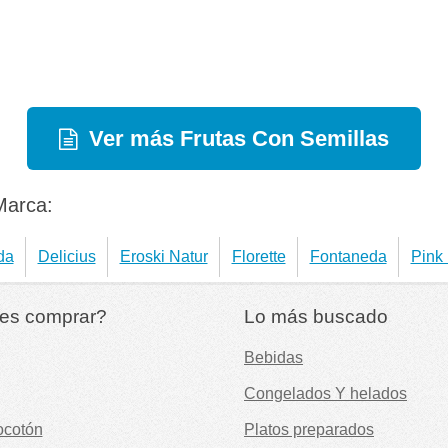
Ver más Frutas Con Semillas
Marca:
da
Delicius
Eroski Natur
Florette
Fontaneda
Pink
es comprar?
Lo más buscado
Bebidas
Congelados Y helados
ocotón
Platos preparados