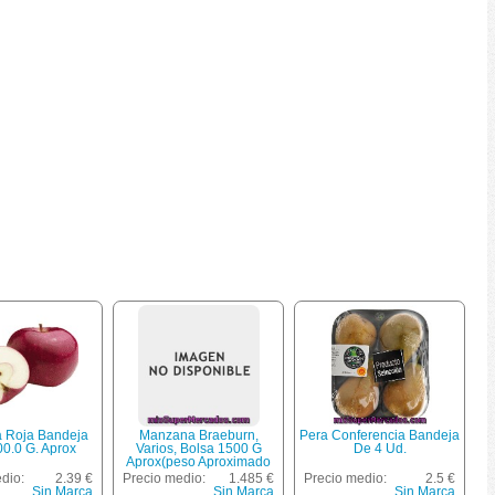
 Roja Bandeja
Manzana Braeburn,
Pera Conferencia Bandeja
0.0 G. Aprox
Varios, Bolsa 1500 G
De 4 Ud.
Aprox(peso Aproximado
De La Unidad 1500 Gr)
dio:
2.39 €
Precio medio:
1.485 €
Precio medio:
2.5 €
Sin Marca
Sin Marca
Sin Marca