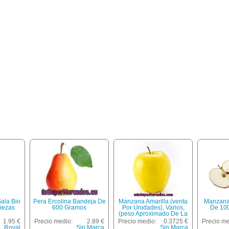
ala Bio
Pera Ercolina Bandeja De
Manzana Amarilla (venta
Manzana
iezas
600 Gramos
Por Unidades), Varios,
De 100
(peso Aproximado De La
Unidad 250 Gr)
1.95 €
Precio medio:
2.89 €
Precio medio:
0.3725 €
Precio me
Royal
Sin Marca
Sin Marca