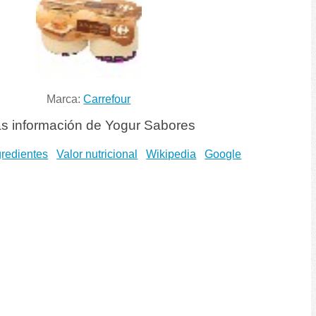
Marca:
Carrefour
s información de Yogur Sabores
gredientes
Valor nutricional
Wikipedia
Google