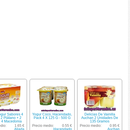
ogur Sabores 4
Yogur Coco, Hacendado,
Delicias De Vainilla
 2 Plátano + 2
Pack 4 X 125 G - 500 G
Auchan 2 Unidades De
 4 Macedonia
135 Gramos
Unidades 125 G
dio:
1.65 €
Precio medio:
0.55 €
Precio medio:
0.95 €
Aliada
Hacendado
Auchan