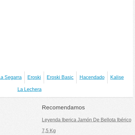
La Segarra
Eroski
Eroski Basic
Hacendado
Kalise
La Lechera
Recomendamos
Leyenda Iberica Jamón De Bellota Ibérico
7,5 Kg