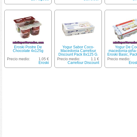
Eroski Postre De
Yogur Sabor Coco-
Yogur De Co
Chocolate 4x125g
Macedonia Carrefour
macedonia-piña-
Discount Pack 8x125 G.
Eroski Basic, Pa
G
Precio medio:
1.05 €
Precio medio:
1.1 €
Precio medio:
Eroski
Carrefour Discount
Eros