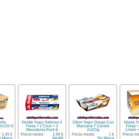
illa
Nestlé Yogur Sabores 4
Oikos Yogur Griego Con
Aliada Y
 4x125 G
Fresa + 2 Coco + 2
Manzana Y Canela
Fresa +
Macedonia Pack 8
2x115g
Limón +
Unidades 120 G
Pack 12 
1.45 €
Precio medio:
1.99 €
Precio medio:
1 €
Precio me
n Marca
Nestlé
Sin Marca