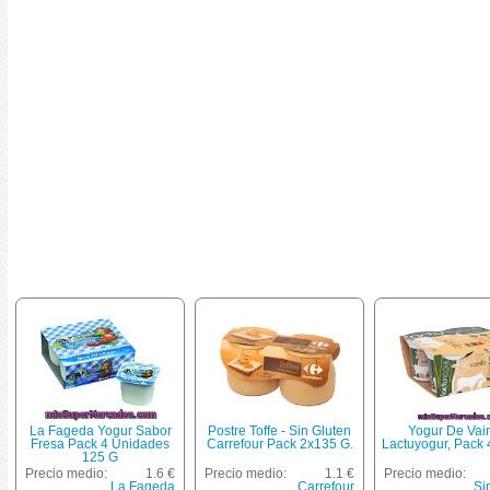
La Fageda Yogur Sabor
Postre Toffe - Sin Gluten
Yogur De Vain
Fresa Pack 4 Unidades
Carrefour Pack 2x135 G.
Lactuyogur, Pack
125 G
Precio medio:
1.6 €
Precio medio:
1.1 €
Precio medio:
La Fageda
Carrefour
Si