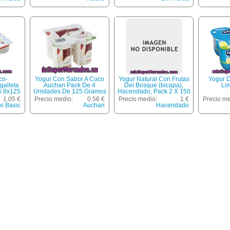
co-
Yogur Con Sabor A Coco
Yogur Natural Con Frutas
Yogur 
galleta
Auchan Pack De 4
Del Bosque (bicapa),
Li
ck 8x125
Unidades De 125 Gramos
Hacendado, Pack 2 X 150
G - 300 G
1.05 €
Precio medio:
0.56 €
Precio medio:
1 €
Precio me
ki Basic
Auchan
Hacendado