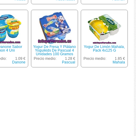
Danone Sabor
Yogur De Fresa Y Plátano
Yogur De Limón Mahala,
mon 4 Uni
Yoguikids De Pascual 4
Pack 4x125 G
Unidades 100 Gramos
dio:
1.09 €
Precio medio:
1.28 €
Precio medio:
1.85 €
Danone
Pascual
Mahala