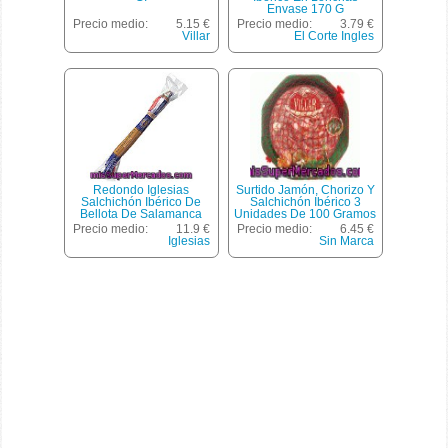
Envase 170 G
Precio medio:
5.15 €
Precio medio:
3.79 €
Villar
El Corte Ingles
Redondo Iglesias
Surtido Jamón, Chorizo Y
Salchichón Ibérico De
Salchichón Ibérico 3
Bellota De Salamanca
Unidades De 100 Gramos
Peso Aproximado Pieza 1
Precio medio:
11.9 €
Precio medio:
6.45 €
Kg
Iglesias
Sin Marca