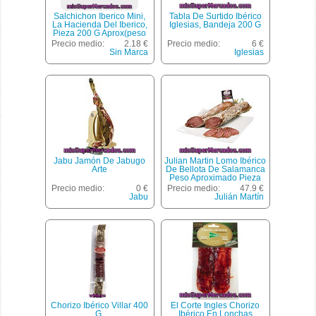
Salchichon Iberico Mini,
Tabla De Surtido Ibérico
La Hacienda Del Iberico,
Iglesias, Bandeja 200 G
Pieza 200 G Aprox(peso
Aproximado De La Unidad
Precio medio:
2.18 €
Precio medio:
6 €
200 Gr)
Sin Marca
Iglesias
Jabu Jamón De Jabugo
Julian Martin Lomo Ibérico
Arte
De Bellota De Salamanca
Peso Aproximado Pieza
1,2 Kg
Precio medio:
0 €
Precio medio:
47.9 €
Jabu
Julián Martín
Chorizo Ibérico Villar 400
El Corte Ingles Chorizo
G.
Ibérico En Lonchas