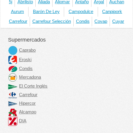
5j
Abrilisto
Aliada
Aljomar
Antaño
Argal
Auchan
Aurum
Barón De Ley
Campodulce
Canpipork
Carrefour
Carrefour Selección
Condis
Covap
Cuyar
Supermercados
Caprabo
Eroski
Condis
Mercadona
El Corte Inglés
Carrefour
Hipercor
Alcampo
DIA