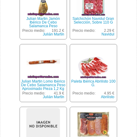
Julian Martin Jamón
Salchichón Navidul Gran
Ibérico De Cebo
Selección, Sobre 110 G
Salamanca Peso
Aproximado Pieza 8 Kg
Precio medio:
191.2 €
Precio medio:
2.29 €
Julián Martín
Navidul
Julian Martin Lomo Ibérico
Paleta Ibérica Abrilisto 100
De Cebo Salamanca Peso
G.
Aproximado Pieza 1,2 Kg
Precio medio:
41.9 €
Precio medio:
4.95 €
Julián Martín
Abrilisto