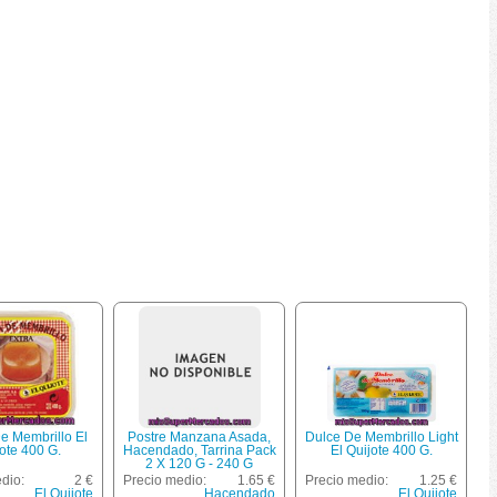
e Membrillo El
Postre Manzana Asada,
Dulce De Membrillo Light
ote 400 G.
Hacendado, Tarrina Pack
El Quijote 400 G.
2 X 120 G - 240 G
dio:
2 €
Precio medio:
1.65 €
Precio medio:
1.25 €
El Quijote
Hacendado
El Quijote