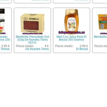
heado
Membrillo Precortado Dnt
Miel Con Jalea Real El
Membrillo
rina 150
310g De Nuestra Tierra
Brezal 350 Gramos
310 G.
2.95 €
Precio medio:
4 €
Precio medio:
3.99 €
Precio me
 Teresa
De Nuestra Tierra
El Brezal