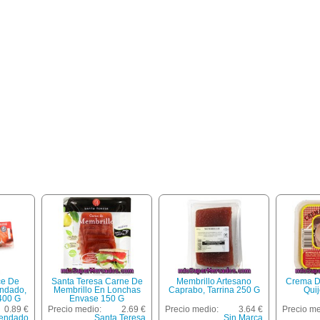
ce De
Santa Teresa Carne De
Membrillo Artesano
Crema D
endado,
Membrillo En Lonchas
Caprabo, Tarrina 250 G
Quij
 400 G
Envase 150 G
0.89 €
Precio medio:
2.69 €
Precio medio:
3.64 €
Precio me
endado
Santa Teresa
Sin Marca