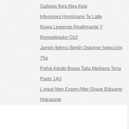
Galletas flora fibra fruta
Infusiones Hornimans Te Latte
Nivea Leggings Reafirmante Y
Remodelador Q10
Jamón Ibérico Bertín Osborne Selección
75g
Pañal Adulto Braga Talla Mediana Tena
Pants 14U
L'oreal Men Expert After Shave Bálsamo
Hidratante