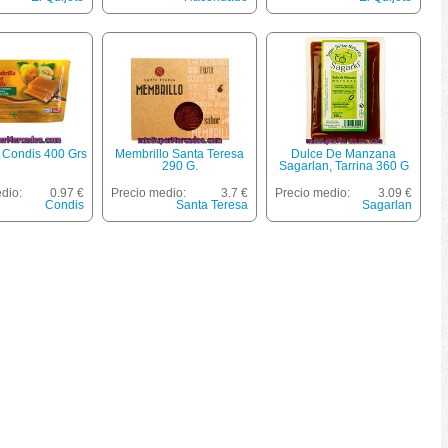
 Condis 400 Grs
Membrillo Santa Teresa
Dulce De Manzana
290 G.
Sagarlan, Tarrina 360 G
dio:
0.97 €
Precio medio:
3.7 €
Precio medio:
3.09 €
Condis
Santa Teresa
Sagarlan