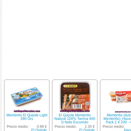
Membrillo El Quijote Light
El Quijote Membrillo
Membrillo (dul
390 Grs
Natural 100% Tarrina 400
Membrillo), Hac
G Neto Escurrido
Pack 2 X 200 -
Precio medio:
0.99 €
Precio medio:
2.35 €
Precio medio:
El Quijote
El Quijote
Hac