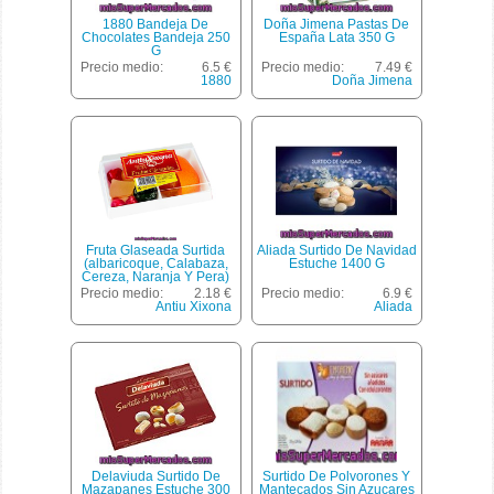
1880 Bandeja De
Doña Jimena Pastas De
Chocolates Bandeja 250
España Lata 350 G
G
Precio medio:
6.5 €
Precio medio:
7.49 €
1880
Doña Jimena
Fruta Glaseada Surtida
Aliada Surtido De Navidad
(albaricoque, Calabaza,
Estuche 1400 G
Cereza, Naranja Y Pera)
*navidad*, Antiu Xixona,
Precio medio:
2.18 €
Precio medio:
6.9 €
Bote 250 G
Antiu Xixona
Aliada
Delaviuda Surtido De
Surtido De Polvorones Y
Mazapanes Estuche 300
Mantecados Sin Azucares