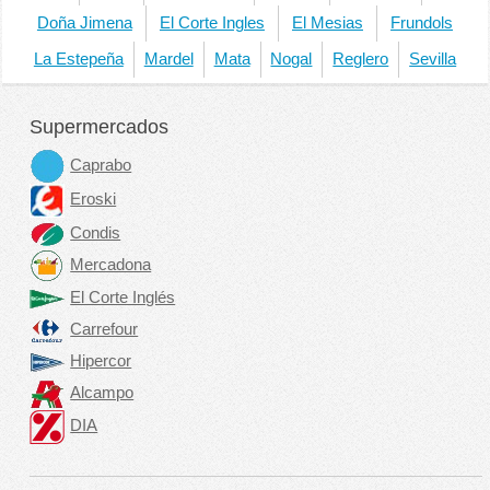
Doña Jimena
El Corte Ingles
El Mesias
Frundols
La Estepeña
Mardel
Mata
Nogal
Reglero
Sevilla
Supermercados
Caprabo
Eroski
Condis
Mercadona
El Corte Inglés
Carrefour
Hipercor
Alcampo
DIA