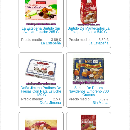
La Estepeña Surtido Sin
Surtido De Mantecados La
Azúcar Estuche 285 G
Estepeña, Bolsa 540 G
Precio medio:
3.89 €
Precio medio:
3.89 €
La Estepeña
La Estepeña
Doña Jimena Pralinés De
Surtido De Dulces
Fresas Con Nata Estuche
Navideños E.moreno 700
180 G
Gramos
Precio medio:
2.5 €
Precio medio:
6.52 €
Doña Jimena
Sin Marca