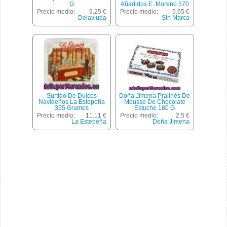
G
Añadidos E. Moreno 370
Gramos
Precio medio:
9.25 €
Precio medio:
5.65 €
Delaviuda
Sin Marca
Surtido De Dulces
Doña Jimena Pralinés De
Navideños La Estepeña
Mousse De Chocolate
355 Gramos
Estuche 180 G
Precio medio:
11.11 €
Precio medio:
2.5 €
La Estepeña
Doña Jimena