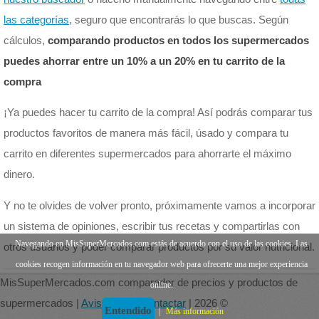
las categorías
, seguro que encontrarás lo que buscas. Según
cálculos,
comparando productos en todos los supermercados
puedes ahorrar entre un 10% a un 20% en tu carrito de la
compra
¡Ya puedes hacer tu carrito de la compra! Así podrás comparar tus
productos favoritos de manera más fácil, úsado y compara tu
carrito en diferentes supermercados para ahorrarte el máximo
dinero.
Y no te olvides de volver pronto, próximamente vamos a incorporar
un sistema de opiniones, escribir tus recetas y compartirlas con
Navegando en MisSuperMercados.com estás de acuerdo con el uso de las cookies. Las
otros usuarios y poder comparar productos por su valor nutricional.
cookies recogen información en tu navegador web para ofrecerte una mejor experiencia
MisSuperMercados.com comparador de precios y productos de
online.
supermercados |
Aviso legal
|
Contactar
| 2026 ©
Entendido
|
Más información