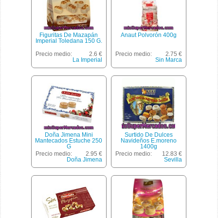
Figuritas De Mazapán
Anaut Polvorón 400g
Imperial Toledana 150 G.
Precio medio:
2.6 €
Precio medio:
2.75 €
La Imperial
Sin Marca
Doña Jimena Mini
Surtido De Dulces
Mantecados Estuche 250
Navideños E.moreno
G
1400g
Precio medio:
2.95 €
Precio medio:
12.83 €
Doña Jimena
Sevilla