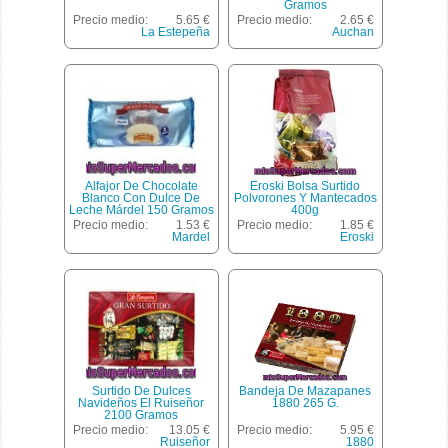
Gramos
Precio medio:
5.65 €
Precio medio:
2.65 €
La Estepeña
Auchan
Alfajor De Chocolate
Eroski Bolsa Surtido
Blanco Con Dulce De
Polvorones Y Mantecados
Leche Márdel 150 Gramos
400g
Precio medio:
1.53 €
Precio medio:
1.85 €
Mardel
Eroski
Surtido De Dulces
Bandeja De Mazapanes
Navideños El Ruiseñor
1880 265 G.
2100 Gramos
Precio medio:
13.05 €
Precio medio:
5.95 €
Ruiseñor
1880