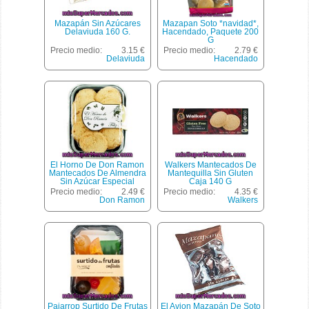
Mazapán Sin Azúcares
Mazapan Soto *navidad*,
Delaviuda 160 G.
Hacendado, Paquete 200
G
Precio medio:
3.15 €
Precio medio:
2.79 €
Delaviuda
Hacendado
El Horno De Don Ramon
Walkers Mantecados De
Mantecados De Almendra
Mantequilla Sin Gluten
Sin Azúcar Especial
Caja 140 G
Diabéticos Envase 200 G
Precio medio:
2.49 €
Precio medio:
4.35 €
Don Ramon
Walkers
Paiarrop Surtido De Frutas
El Avion Mazapán De Soto