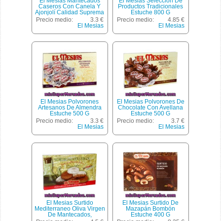
El Mesias Mantecados
El Mesias Selección De
Caseros Con Canela Y
Productos Tradicionales
Ajonjolí Calidad Suprema
Estuche 800 G
Estuche 500 G
Precio medio:
3.3 €
Precio medio:
4.85 €
El Mesias
El Mesias
El Mesias Polvorones
El Mesias Polvorones De
Artesanos De Almendra
Chocolate Con Avellana
Estuche 500 G
Estuche 500 G
Precio medio:
3.3 €
Precio medio:
3.7 €
El Mesias
El Mesias
El Mesias Surtido
El Mesias Surtido De
Mediterraneo Oliva Virgen
Mazapán Bombón
De Mantecados,
Estuche 400 G
Polvorones Y Roscos