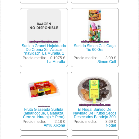
Surtido Granel Hojaldrada
Surtido Simon Coll Caga
De Crema Sin Azucar
Tio 60 Grs
*navidad*, La Muralla, 1
U(peso Aproximado De La
Precio medio:
0.1975 €
Precio medio:
3.99 €
Unidad 50 Gr)
La Muralla
Simon Coll
Fruta Glaseada Surtida
El Nogal Surtido De
(albaricoque, Calabaza,
Navidad De Frutos Secos
Cereza, Naranja Y Pera)
Desecados Bandeja 300
*navidad*, Antiu Xixona,
G
Precio medio:
2.18 €
Precio medio:
3.69 €
Bote 250 G
Antiu Xixona
Nogal