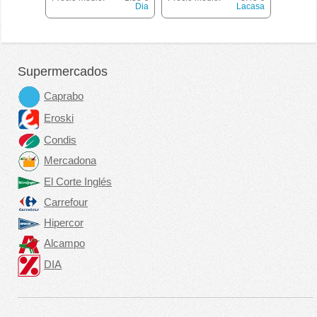
Dia
Lacasa
Supermercados
Caprabo
Eroski
Condis
Mercadona
El Corte Inglés
Carrefour
Hipercor
Alcampo
DIA