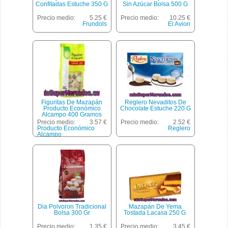
Confitadas Estuche 350 G
Sin Azúcar Bolsa 500 G
Precio medio:
5.25 €
Precio medio:
10.25 €
Frundols
El Avion
Figuritas De Mazapán
Reglero Nevaditos De
Producto Económico
Chocolate Estuche 220 G
Alcampo 400 Gramos
Precio medio:
3.57 €
Precio medio:
2.52 €
Producto Económico
Reglero
Alcampo
Dia Polvoron Tradicional
Mazapán De Yema
Bolsa 300 Gr
Tostada Lacasa 250 G.
Precio medio:
1.35 €
Precio medio:
3.45 €