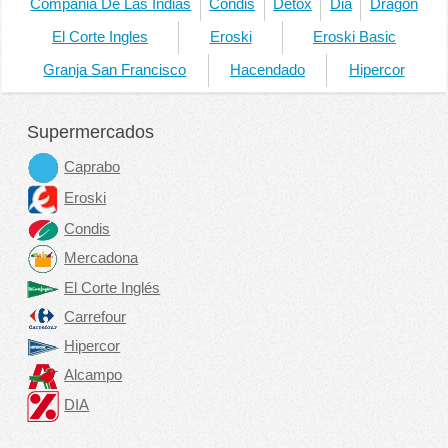
Compañia De Las Indias
Condis
Detox
Dia
Dragon
El Corte Ingles
Eroski
Eroski Basic
Granja San Francisco
Hacendado
Hipercor
Supermercados
Caprabo
Eroski
Condis
Mercadona
El Corte Inglés
Carrefour
Hipercor
Alcampo
DIA