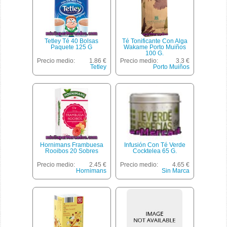
Tetley Té 40 Bolsas
Té Tonificante Con Alga
Paquete 125 G
Wakame Porto Muiños
100 G.
Precio medio:
1.86 €
Precio medio:
3.3 €
Tetley
Porto Muiños
Hornimans Frambuesa
Infusión Con Té Verde
Rooibos 20 Sobres
Cocktelea 65 G.
Precio medio:
2.45 €
Precio medio:
4.65 €
Hornimans
Sin Marca