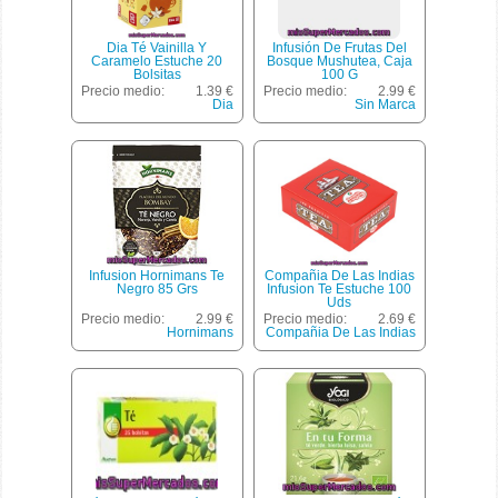
Dia Té Vainilla Y
Infusión De Frutas Del
Caramelo Estuche 20
Bosque Mushutea, Caja
Bolsitas
100 G
Precio medio:
1.39 €
Precio medio:
2.99 €
Dia
Sin Marca
Infusion Hornimans Te
Compañia De Las Indias
Negro 85 Grs
Infusion Te Estuche 100
Uds
Precio medio:
2.99 €
Precio medio:
2.69 €
Hornimans
Compañia De Las Indias