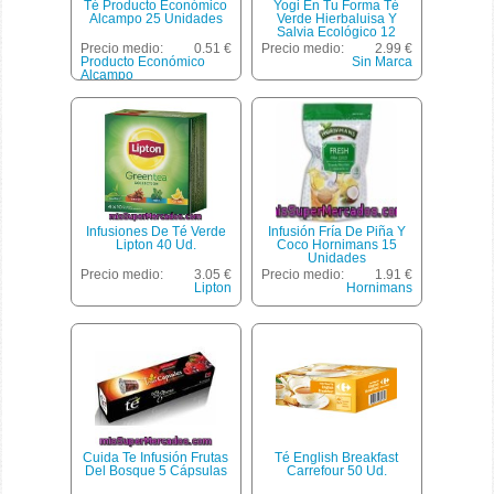
Té Producto Económico
Yogi En Tu Forma Té
Alcampo 25 Unidades
Verde Hierbaluisa Y
Salvia Ecológico 12
Bolsitas Estuche 21 G
Precio medio:
0.51 €
Precio medio:
2.99 €
Producto Económico
Sin Marca
Alcampo
Infusiones De Té Verde
Infusión Fría De Piña Y
Lipton 40 Ud.
Coco Hornimans 15
Unidades
Precio medio:
3.05 €
Precio medio:
1.91 €
Lipton
Hornimans
Cuida Te Infusión Frutas
Té English Breakfast
Del Bosque 5 Cápsulas
Carrefour 50 Ud.