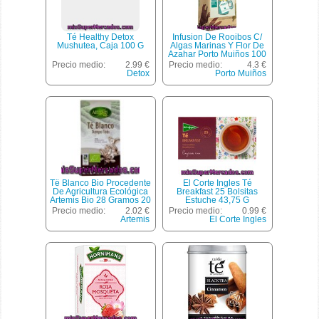
Té Healthy Detox
Infusion De Rooibos C/
Mushutea, Caja 100 G
Algas Marinas Y Flor De
Azahar Porto Muiños 100
G.
Precio medio:
2.99 €
Precio medio:
4.3 €
Detox
Porto Muiños
Të Blanco Bio Procedente
El Corte Ingles Té
De Agricultura Ecológica
Breakfast 25 Bolsitas
Artemis Bio 28 Gramos 20
Estuche 43,75 G
Filtro
Precio medio:
2.02 €
Precio medio:
0.99 €
Artemis
El Corte Ingles