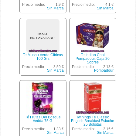
Precio medio:
1.9 €
Precio medio:
4.1 €
Sin Marca
Sin Marca
Te Mushu Verde Citricos
Te Indian Chai
100 Grs
Pompadour, Caja 20
Sobres
Precio medio:
3.59 €
Precio medio:
2.13 €
Sin Marca
Pompadour
Té Frutas Del Bosque
Twinings Té Classic
Vedda 75 G.
English Breakfast Estuche
25 Bolsitas
Precio medio:
1.33 €
Precio medio:
3.15 €
Sin Marca
Sin Marca