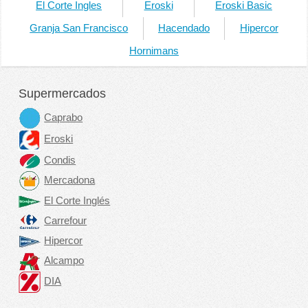
El Corte Ingles
Eroski
Eroski Basic
Granja San Francisco
Hacendado
Hipercor
Hornimans
Supermercados
Caprabo
Eroski
Condis
Mercadona
El Corte Inglés
Carrefour
Hipercor
Alcampo
DIA