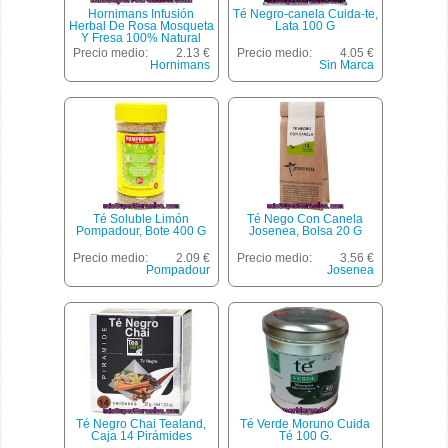
Hornimans Infusión
Té Negro-canela Cuida-te,
Herbal De Rosa Mosqueta
Lata 100 G
Y Fresa 100% Natural
Estuche 20 Unidades
Precio medio:
2.13 €
Precio medio:
4.05 €
Hornimans
Sin Marca
Té Soluble Limón
Té Nego Con Canela
Pompadour, Bote 400 G
Josenea, Bolsa 20 G
Precio medio:
2.09 €
Precio medio:
3.56 €
Pompadour
Josenea
Té Negro Chai Tealand,
Té Verde Moruno Cuida
Caja 14 Pirámides
Té 100 G.