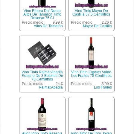
Vino Ribera Del Duero
Vino Tinto Mayor De
Altos De Tamaron Tinto
Castilla 37.5 Centilitros
Reserva 75 Cl
Precio medio:
9.99 €
Precio medio:
2.26 €
Altos De Tamarón
Mayor De Castilla
Vino Tinto Raimat Abadia
Vino Tinto Cigales Valde
Estuche De 3 Botellas De
Los Frailes 75 Centilitros
75 Centilitros
Precio medio:
24 €
Precio medio:
3.99 €
Raimat Abadia
Los Frailes
Alion Vino Tinto Reserva
Vino Tinto De Toro Joven