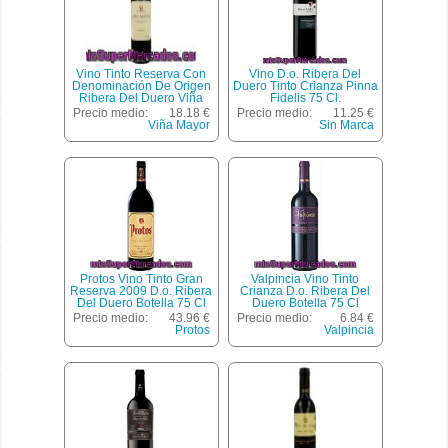
Vino Tinto Reserva Con
Vino D.o. Ribera Del
Denominación De Origen
Duero Tinto Crianza Pinna
Ribera Del Duero Viña
Fidelis 75 Cl.
Mayor Botella De 75
Precio medio:
18.18 €
Precio medio:
11.25 €
Centilitros
Viña Mayor
Sin Marca
Protos Vino Tinto Gran
Valpincia Vino Tinto
Reserva 2009 D.o. Ribera
Crianza D.o. Ribera Del
Del Duero Botella 75 Cl
Duero Botella 75 Cl
Precio medio:
43.96 €
Precio medio:
6.84 €
Protos
Valpincia