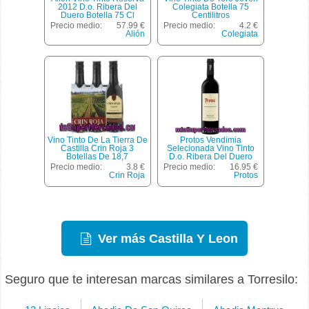
2012 D.o. Ribera Del
Colegiata Botella 75
Duero Botella 75 Cl
Centilitros
Precio medio:
57.99 €
Precio medio:
4.2 €
Alión
Colegiata
Vino Tinto De La Tierra De
Protos Vendimia
Castilla Crin Roja 3
Selecionada Vino Tinto
Botellas De 18,7
D.o. Ribera Del Duero
Centilitros
Botella 75 Cl
Precio medio:
3.8 €
Precio medio:
16.95 €
Crin Roja
Protos
Ver más Castilla Y Leon
Seguro que te interesan marcas similares a Torresilo: