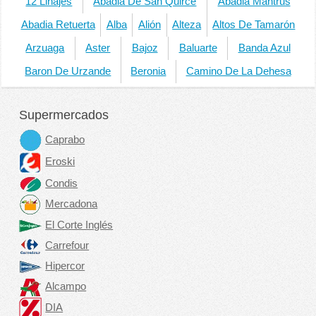
12 Linajes
Abadia De San Quirce
Abadia Mantrus
Abadia Retuerta
Alba
Alión
Alteza
Altos De Tamarón
Arzuaga
Aster
Bajoz
Baluarte
Banda Azul
Baron De Urzande
Beronia
Camino De La Dehesa
Supermercados
Caprabo
Eroski
Condis
Mercadona
El Corte Inglés
Carrefour
Hipercor
Alcampo
DIA