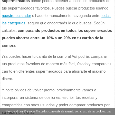
supermercados
donde podrás acceder a todos los productos de
tus supermercados favoritos. Puedes buscar productos usando
nuestro buscador
o hacerlo manualmente navegando entre
todas
las categorías
, seguro que encontrarás lo que buscas. Según
cálculos,
comparando productos en todos los supermercados
puedes ahorrar entre un 10% a un 20% en tu carrito de la
compra
¡Ya puedes hacer tu carrito de la compra! Así podrás comparar
tus productos favoritos de manera más fácil, úsado y compara tu
carrito en diferentes supermercados para ahorrarte el máximo
dinero.
Y no te olvides de volver pronto, próximamente vamos a
incorporar un sistema de opiniones, escribir tus recetas y
compartirlas con otros usuarios y poder comparar productos por
Navegando en MisSuperMercados.com estás de acuerdo con el uso de las cookies. Las
su valor nutricional.