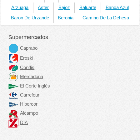
Arzuaga
Aster
Bajoz
Baluarte
Banda Azul
Baron De Urzande
Beronia
Camino De La Dehesa
Supermercados
Caprabo
Eroski
Condis
Mercadona
El Corte Inglés
Carrefour
Hipercor
Alcampo
DIA