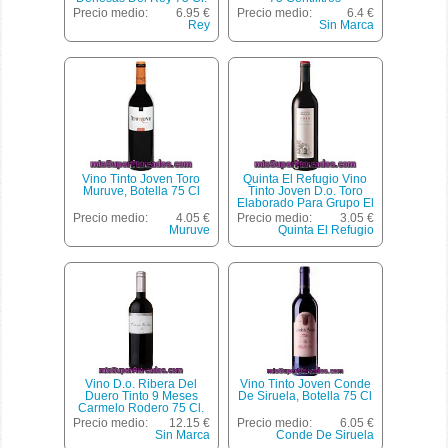
Precio medio:
6.95 €
Precio medio:
6.4 €
Rey
Sin Marca
Vino Tinto Joven Toro
Quinta El Refugio Vino
Muruve, Botella 75 Cl
Tinto Joven D.o. Toro
Elaborado Para Grupo El
Corte Inglés Botella 75 Cl
Precio medio:
4.05 €
Precio medio:
3.05 €
Muruve
Quinta El Refugio
Vino D.o. Ribera Del
Vino Tinto Joven Conde
Duero Tinto 9 Meses
De Siruela, Botella 75 Cl
Carmelo Rodero 75 Cl.
Precio medio:
12.15 €
Precio medio:
6.05 €
Sin Marca
Conde De Siruela