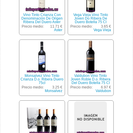
Vino Tinto Crianza Con
Vega Vieja Vino Tinto
Denominación De Origen
Joven Do Ribera De
Ribera Del Duero Aster
Duero Botella 75 Cl
Botella De 75 Centilitros
Precio medio:
11.71 €
Precio medio:
3.65 €
Aster
Vega Vieja
Monsalvez Vino Tinto
Valdubon Vino Tinto
Crianza D.o. Ribera Duero
Joven Roble D.o. Ribera
75cl
Del Duero Botella 75 Cl
Precio medio:
3.25 €
Precio medio:
6.97 €
Monsalvez
Valdubon