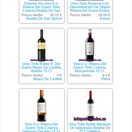
Estuche De Vino D.o.
Vino Tinto Reserva Con
Ribera Del Duero Tinto
Denominación De Origen
Crianza Abadía De San
Ribera Del Duero Emina
Quirce Pack 3x75 Cl.
Botella De 75 Centilitros
Precio medio:
36.31 €
Precio medio:
19.08 €
Abadia De San Quirce
Emina
Vino Tinto Roble R. Del
Vino D.o. Ribera Del
Duero Mayor De Castilla,
Duero Tinto Crianza
Botella 75 Cl
Bracamonte 75 Cl.
Precio medio:
4 €
Precio medio:
9.4 €
Mayor De Castilla
Yllera
Vino D.o. Ribera Del
Vino Tinto Roble Marqués
Duero Tinto Crianza
De Valparaíso Botella De
Dehesas Del Rey 75 Cl.
75 Centilitros