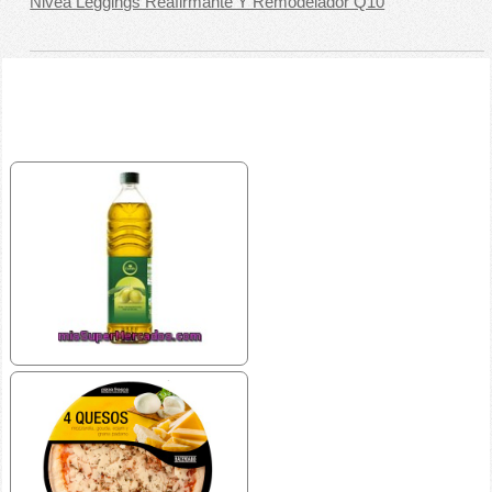
Nivea Leggings Reafirmante Y Remodelador Q10