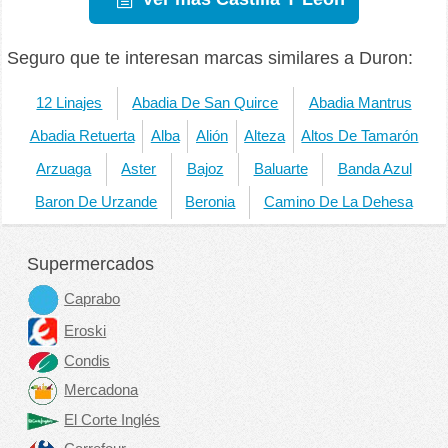
Seguro que te interesan marcas similares a Duron:
12 Linajes
Abadia De San Quirce
Abadia Mantrus
Abadia Retuerta
Alba
Alión
Alteza
Altos De Tamarón
Arzuaga
Aster
Bajoz
Baluarte
Banda Azul
Baron De Urzande
Beronia
Camino De La Dehesa
Supermercados
Caprabo
Eroski
Condis
Mercadona
El Corte Inglés