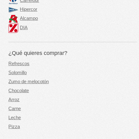
Carrefour
Hipercor
Alcampo
DIA
¿Qué quieres comprar?
Refrescos
Solomillo
Zumo de melocotón
Chocolate
Arroz
Carne
Leche
Pizza