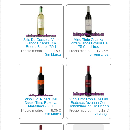
Sitio De Querada Vino
Vino Tinto Crianza
Blanco Crianza D.o.
Torremilanos Botella De
Rueda Blanco 75cl
75 Centilítros
Precio medio:
1.5 €
Precio medio:
12.26 €
Sin Marca
Torremilanos
Vino D.o. Ribera Del
Vino Tinto Roble De Las
Duero Tinto Reserva
Bodegas Arzuaga Con
Moralinos 75 Cl.
Denominación De Origen
Ribera Del Duero La
Precio medio:
9.35 €
Precio medio:
7.18 €
Planta Botella De 75
Sin Marca
Arzuaga
Centilitros