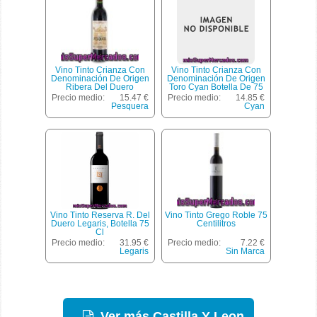
Vino Tinto Crianza Con
Vino Tinto Crianza Con
Denominación De Origen
Denominación De Origen
Ribera Del Duero
Toro Cyan Botella De 75
Pesquera Botella De 75
Centilitros
Precio medio:
15.47 €
Precio medio:
14.85 €
Centilitros
Pesquera
Cyan
Vino Tinto Reserva R. Del
Vino Tinto Grego Roble 75
Duero Legaris, Botella 75
Centilitros
Cl
Precio medio:
31.95 €
Precio medio:
7.22 €
Legaris
Sin Marca
Ver más Castilla Y Leon