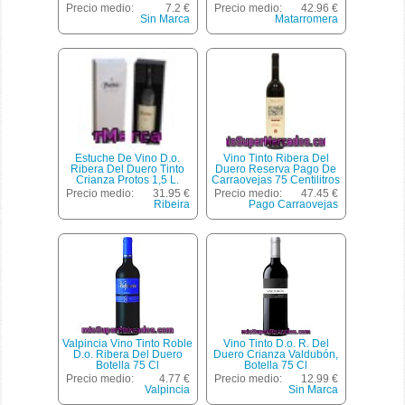
Matarromera Botella
Precio medio:
7.2 €
Precio medio:
42.96 €
Magnum De 1,5 Litros
Sin Marca
Matarromera
Estuche De Vino D.o.
Vino Tinto Ribera Del
Ribera Del Duero Tinto
Duero Reserva Pago De
Crianza Protos 1,5 L.
Carraovejas 75 Centilitros
Precio medio:
31.95 €
Precio medio:
47.45 €
Ribeira
Pago Carraovejas
Valpincia Vino Tinto Roble
Vino Tinto D.o. R. Del
D.o. Ribera Del Duero
Duero Crianza Valdubón,
Botella 75 Cl
Botella 75 Cl
Precio medio:
4.77 €
Precio medio:
12.99 €
Valpincia
Sin Marca