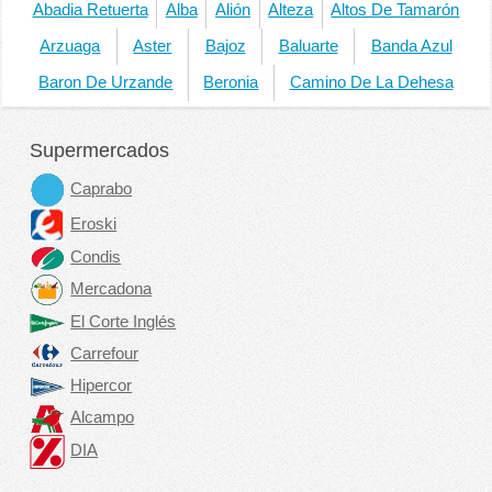
Abadia Retuerta
Alba
Alión
Alteza
Altos De Tamarón
Arzuaga
Aster
Bajoz
Baluarte
Banda Azul
Baron De Urzande
Beronia
Camino De La Dehesa
Supermercados
Caprabo
Eroski
Condis
Mercadona
El Corte Inglés
Carrefour
Hipercor
Alcampo
DIA