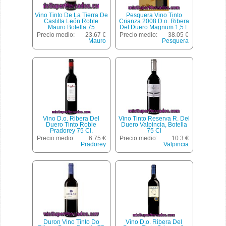
Vino Tinto De La Tierra De
Pesquera Vino Tinto
Castilla León Roble
Crianza 2008 D.o. Ribera
Mauro Botella 75
Del Duero Magnum 1,5 L
Centilitros
Precio medio:
23.67 €
Precio medio:
38.05 €
Mauro
Pesquera
Vino D.o. Ribera Del
Vino Tinto Reserva R. Del
Duero Tinto Roble
Duero Valpincia, Botella
Pradorey 75 Cl.
75 Cl
Precio medio:
6.75 €
Precio medio:
10.3 €
Pradorey
Valpincia
Duron Vino Tinto Do
Vino D.o. Ribera Del