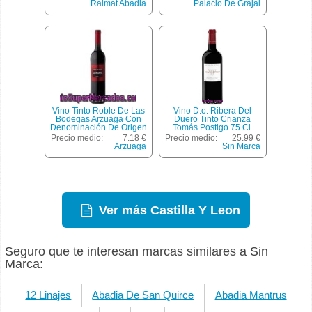
Botella 75 Cl
Raimat Abadia
Palacio De Grajal
Vino Tinto Roble De Las
Vino D.o. Ribera Del
Bodegas Arzuaga Con
Duero Tinto Crianza
Denominación De Origen
Tomás Postigo 75 Cl.
Ribera Del Duero La
Precio medio:
7.18 €
Precio medio:
25.99 €
Planta Botella De 75
Arzuaga
Sin Marca
Centilitros
Ver más Castilla Y Leon
Seguro que te interesan marcas similares a Sin
Marca:
12 Linajes
Abadia De San Quirce
Abadia Mantrus