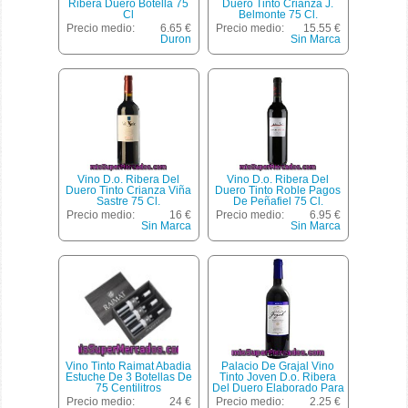
Ribera Duero Botella 75
Duero Tinto Crianza J.
Cl
Belmonte 75 Cl.
Precio medio:
6.65 €
Precio medio:
15.55 €
Duron
Sin Marca
Vino D.o. Ribera Del
Vino D.o. Ribera Del
Duero Tinto Crianza Viña
Duero Tinto Roble Pagos
Sastre 75 Cl.
De Peñafiel 75 Cl.
Precio medio:
16 €
Precio medio:
6.95 €
Sin Marca
Sin Marca
Vino Tinto Raimat Abadia
Palacio De Grajal Vino
Estuche De 3 Botellas De
Tinto Joven D.o. Ribera
75 Centilitros
Del Duero Elaborado Para
Grupo El Corte Inglés
Precio medio:
24 €
Precio medio:
2.25 €