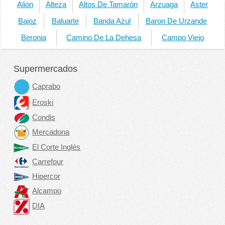
Alión
Alteza
Altos De Tamarón
Arzuaga
Aster
Bajoz
Baluarte
Banda Azul
Baron De Urzande
Beronia
Camino De La Dehesa
Campo Viejo
Supermercados
Caprabo
Eroski
Condis
Mercadona
El Corte Inglés
Carrefour
Hipercor
Alcampo
DIA