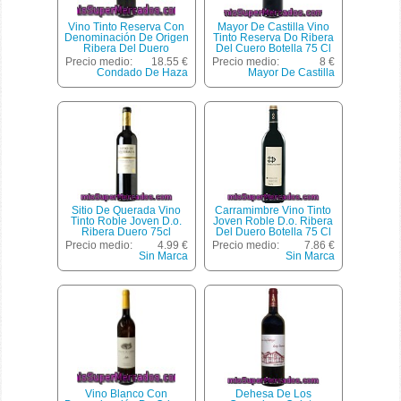
Vino Tinto Reserva Con
Mayor De Castilla Vino
Denominación De Origen
Tinto Reserva Do Ribera
Ribera Del Duero
Del Cuero Botella 75 Cl
Condado De Haza 75
Precio medio:
18.55 €
Precio medio:
8 €
Centilitros
Condado De Haza
Mayor De Castilla
Sitio De Querada Vino
Carramimbre Vino Tinto
Tinto Roble Joven D.o.
Joven Roble D.o. Ribera
Ribera Duero 75cl
Del Duero Botella 75 Cl
Precio medio:
4.99 €
Precio medio:
7.86 €
Sin Marca
Sin Marca
Vino Blanco Con
Dehesa De Los