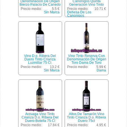
Denominación De Origen
Canonigos Quinta
Bierzo Palacio De Canedo
Generación Vino Tinto
Botella De 75 Centilitros
Joven Roble D.o. Ribera
Precio medio:
5.5 €
Precio medio:
10.71 €
Del Duero Botella 75 Cl
Sin Marca
Dehesa De Los
Canonigos
Vino D.o. Ribera Del
Vino Tinto Reserva Con
Duero Tinto Crianza
Denominación De Origen
Luzmillar 75 Cl.
Toro Dama De Toro
Botella De 75 Centilitros
Precio medio:
13.2 €
Precio medio:
5.99 €
Sin Marca
Dama
Arzuaga Vino Tinto
Altos De Tamarón Vino
Crianza D.o. Ribera Del
Tinto Crianza D.o. Ribera
Duero Botella 75 Cl
Duero 75cl
Precio medio:
17.84 €
Precio medio:
4.95 €