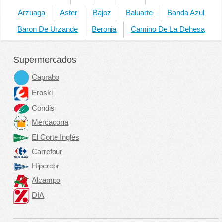
Arzuaga
Aster
Bajoz
Baluarte
Banda Azul
Baron De Urzande
Beronia
Camino De La Dehesa
Supermercados
Caprabo
Eroski
Condis
Mercadona
El Corte Inglés
Carrefour
Hipercor
Alcampo
DIA