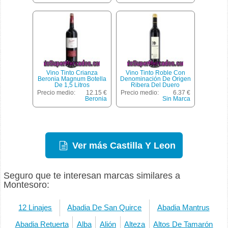
Vino Tinto Crianza
Vino Tinto Roble Con
Beronia Magnum Botella
Denominación De Origen
De 1,5 Litros
Ribera Del Duero
Carramimbre Botella De
Precio medio:
12.15 €
Precio medio:
6.37 €
75 Centilitros
Beronia
Sin Marca
Ver más Castilla Y Leon
Seguro que te interesan marcas similares a
Montesoro:
12 Linajes
Abadia De San Quirce
Abadia Mantrus
Abadia Retuerta
Alba
Alión
Alteza
Altos De Tamarón