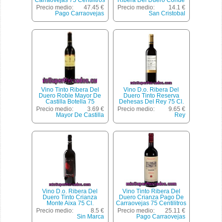
Carraovejas 75 Centilitros
Ribera Del Duero Conde
De San Cristobal 75
Precio medio:
47.45 €
Precio medio:
14.1 €
Centilitros
Pago Carraovejas
San Cristobal
Vino Tinto Ribera Del
Vino D.o. Ribera Del
Duero Roble Mayor De
Duero Tinto Reserva
Castilla Botella 75
Dehesas Del Rey 75 Cl.
Centilitros
Precio medio:
3.69 €
Precio medio:
9.65 €
Mayor De Castilla
Rey
Vino D.o. Ribera Del
Vino Tinto Ribera Del
Duero Tinto Crianza
Duero Crianza Pago De
Monte Aixa 75 Cl.
Carraovejas 75 Centilitros
Precio medio:
8.5 €
Precio medio:
25.11 €
Sin Marca
Pago Carraovejas