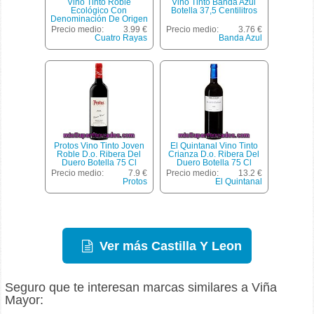
Vino Tinto Roble
Vino Tinto Banda Azul
Ecológico Con
Botella 37,5 Centilitros
Denominación De Origen
Rueda Cuatro Rayas 75
Precio medio:
3.99 €
Precio medio:
3.76 €
Centilitros
Cuatro Rayas
Banda Azul
Protos Vino Tinto Joven
El Quintanal Vino Tinto
Roble D.o. Ribera Del
Crianza D.o. Ribera Del
Duero Botella 75 Cl
Duero Botella 75 Cl
Precio medio:
7.9 €
Precio medio:
13.2 €
Protos
El Quintanal
Ver más Castilla Y Leon
Seguro que te interesan marcas similares a Viña
Mayor: