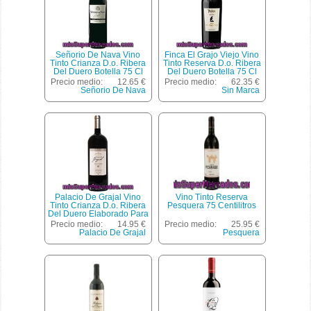
Señorio De Nava Vino
Finca El Grajo Viejo Vino
Tinto Crianza D.o. Ribera
Tinto Reserva D.o. Ribera
Del Duero Botella 75 Cl
Del Duero Botella 75 Cl
Precio medio:
12.65 €
Precio medio:
62.35 €
Señorio De Nava
Sin Marca
Palacio De Grajal Vino
Vino Tinto Reserva
Tinto Crianza D.o. Ribera
Pesquera 75 Centilitros
Del Duero Elaborado Para
Grupo El Corte Inglés
Precio medio:
14.95 €
Precio medio:
25.95 €
Magnum 1,5 L
Palacio De Grajal
Pesquera