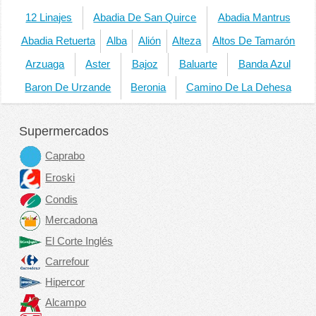
12 Linajes
Abadia De San Quirce
Abadia Mantrus
Abadia Retuerta
Alba
Alión
Alteza
Altos De Tamarón
Arzuaga
Aster
Bajoz
Baluarte
Banda Azul
Baron De Urzande
Beronia
Camino De La Dehesa
Supermercados
Caprabo
Eroski
Condis
Mercadona
El Corte Inglés
Carrefour
Hipercor
Alcampo