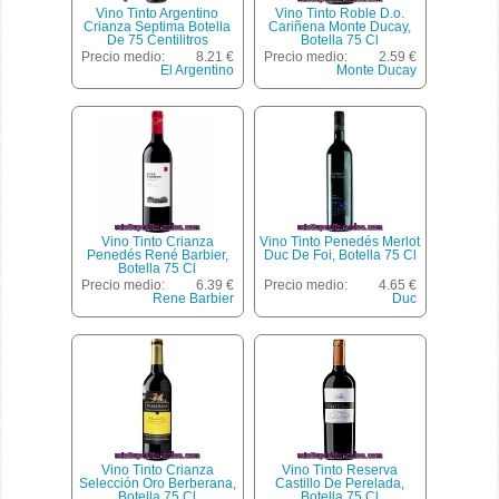
Vino Tinto Argentino
Vino Tinto Roble D.o.
Crianza Septima Botella
Cariñena Monte Ducay,
De 75 Centilitros
Botella 75 Cl
Precio medio:
8.21 €
Precio medio:
2.59 €
El Argentino
Monte Ducay
Vino Tinto Crianza
Vino Tinto Penedés Merlot
Penedés René Barbier,
Duc De Foi, Botella 75 Cl
Botella 75 Cl
Precio medio:
6.39 €
Precio medio:
4.65 €
Rene Barbier
Duc
Vino Tinto Crianza
Vino Tinto Reserva
Selección Oro Berberana,
Castillo De Perelada,
Botella 75 Cl
Botella 75 Cl