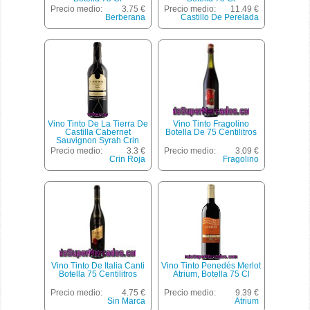
Precio medio:
3.75 €
Precio medio:
11.49 €
Berberana
Castillo De Perelada
Vino Tinto De La Tierra De
Vino Tinto Fragolino
Castilla Cabernet
Botella De 75 Centilitros
Sauvignon Syrah Crin
Roja 75 Cl.
Precio medio:
3.3 €
Precio medio:
3.09 €
Crin Roja
Fragolino
Vino Tinto De Italia Canti
Vino Tinto Penedés Merlot
Botella 75 Centilitros
Atrium, Botella 75 Cl
Precio medio:
4.75 €
Precio medio:
9.39 €
Sin Marca
Atrium