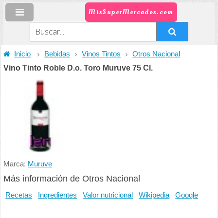
MisSuperMercados.com
Inicio
Bebidas
Vinos Tintos
Otros Nacional
Vino Tinto Roble D.o. Toro Muruve 75 Cl.
Marca:
Muruve
Más información de Otros Nacional
Recetas
Ingredientes
Valor nutricional
Wikipedia
Google