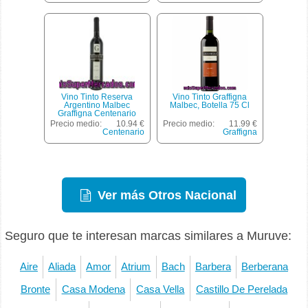
Vino Tinto Reserva
Vino Tinto Graffigna
Argentino Malbec
Malbec, Botella 75 Cl
Graffigna Centenario
Botella De 75 Centilitros
Precio medio:
10.94 €
Precio medio:
11.99 €
Centenario
Graffigna
Ver más Otros Nacional
Seguro que te interesan marcas similares a Muruve:
Aire
Aliada
Amor
Atrium
Bach
Barbera
Berberana
Bronte
Casa Modena
Casa Vella
Castillo De Perelada