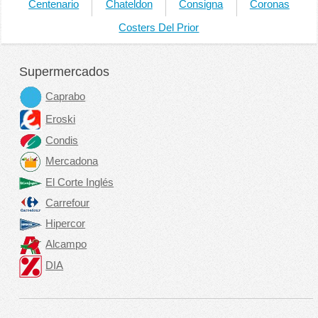
Centenario
Chateldon
Consigna
Coronas
Costers Del Prior
Supermercados
Caprabo
Eroski
Condis
Mercadona
El Corte Inglés
Carrefour
Hipercor
Alcampo
DIA