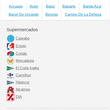
Arzuaga
Aster
Bajoz
Baluarte
Banda Azul
Baron De Urzande
Beronia
Camino De La Dehesa
Supermercados
Caprabo
Eroski
Condis
Mercadona
El Corte Inglés
Carrefour
Hipercor
Alcampo
DIA