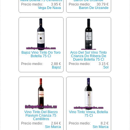
Nava Botella 75 Centilitros
Baron De Urzande
Estuche 3 Botellas De 75
Precio medio:
3.95 €
Precio medio:
30.79 €
Centilitros
Vega De Nava
Baron De Urzande
Bajoz Vino Tinto Do Toro
Arco Del Sol Vino Tinto
Botella 75 Cl
Crianza Do Ribera De
Duero Botella 75 Cl
Precio medio:
2.88 €
Precio medio:
3.15 €
Bajoz
Sol
Vino Tinto Del Bierzo
Vino Tinto Vinea, Botella
Flavium Crianza 75
75 Cl
Centilitros
Precio medio:
2.64 €
Precio medio:
8.2 €
Sin Marca
Sin Marca