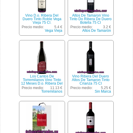
Vino D.o. Ribera Del
Altos De Tamaron Vino
Duero Tinto Roble Vega
Tinto Do Ribera De Duero
Vieja 75 Cl.
Botella 75 Cl
Precio medio:
5.4 €
Precio medio:
3.2 €
Vega Vieja
Altos De Tamarón
Los Cantos De
Vino Ribera Del Duero
Torremilanos Vino Tinto
Altos De Tamaron Tinto
12 Meses D.o. Ribera Del
Crianza 75 Cl
Duero Botella 75 Cl
Precio medio:
11.13 €
Precio medio:
5.25 €
Torremilanos
Sin Marca