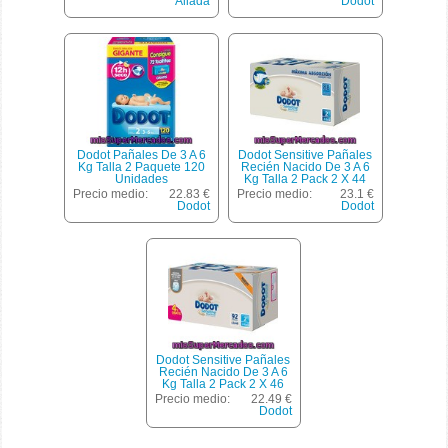
Aliada
Dodot
Dodot Pañales De 3 A 6
Dodot Sensitive Pañales
Kg Talla 2 Paquete 120
Recién Nacido De 3 A 6
Unidades
Kg Talla 2 Pack 2 X 44
Unidades Paquete 88
Precio medio:
22.83 €
Precio medio:
23.1 €
Unidades
Dodot
Dodot
Dodot Sensitive Pañales
Recién Nacido De 3 A 6
Kg Talla 2 Pack 2 X 46
Unidades Paquete 92
Precio medio:
22.49 €
Unidades
Dodot