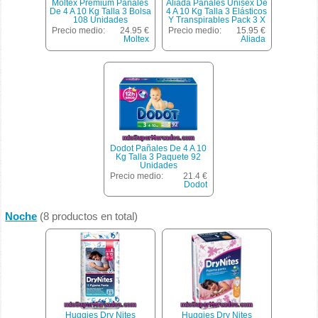
Moltex Premium Pañales
Aliada Pañales Unisex De
De 4 A 10 Kg Talla 3 Bolsa
4 A 10 Kg Talla 3 Elásticos
108 Unidades
Y Transpirables Pack 3 X
36 Unidades Caja 108
Precio medio:
24.95 €
Precio medio:
15.95 €
Unidades
Moltex
Aliada
Dodot Pañales De 4 A 10
Kg Talla 3 Paquete 92
Unidades
Precio medio:
21.4 €
Dodot
Noche
(8 productos en total)
Huggies Dry Nites
Huggies Dry Nites