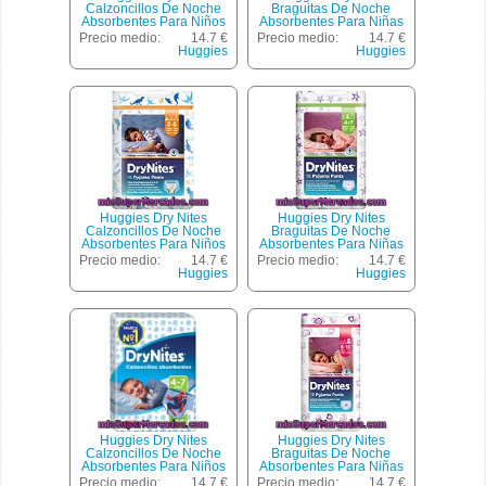
Calzoncillos De Noche
Braguitas De Noche
Absorbentes Para Niños
Absorbentes Para Niñas
8-15 Años 27-57 Kg Talla
3-5 Años 16-23 Kg Bolsa
Precio medio:
14.7 €
Precio medio:
14.7 €
Grande Bolsa 13
16 Unidades
Huggies
Huggies
Unidades
Huggies Dry Nites
Huggies Dry Nites
Calzoncillos De Noche
Braguitas De Noche
Absorbentes Para Niños
Absorbentes Para Niñas
3-5 Años 16-23 Kg Bolsa
4-7 Años 17-30 Kg Bolsa
Precio medio:
14.7 €
Precio medio:
14.7 €
16 Unidades
16 Unidades
Huggies
Huggies
Huggies Dry Nites
Huggies Dry Nites
Calzoncillos De Noche
Braguitas De Noche
Absorbentes Para Niños
Absorbentes Para Niñas
4-7 Años 17-30 Kg Bolsa
8-15 Años 27-57 Kg Talla
Precio medio:
14.7 €
Precio medio:
14.7 €