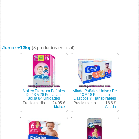
Junior +13kg
(8 productos en total)
Moltex Premium Pañales
Aliada Pañales Unisex De
De 13 A 20 Kg Talla 5
13 A 18 Kg Talla 5
Bolsa 84 Unidades
Elásticos Y Transpirables
Pack 3 X 30 Unidades
Precio medio:
24.95 €
Precio medio:
16.6 €
Caja 90 Unidades
Moltex
Aliada