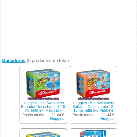
Bañadores
(5 productos en total)
Huggies Little Swimmers
Huggies Little Swimmers
Bañador Desechable 7-15
Bañador Desechable 12-
Kg Talla 3-4 Maxipack
18 Kg Talla 5-6 Paquete
Paquete 20 Unidades
19 Unidades
Precio medio:
11.44 €
Precio medio:
11.44 €
Maxi Pack
Huggies
Huggies