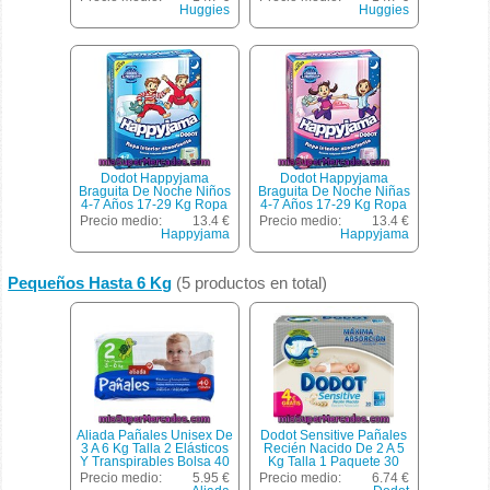
16 Unidades
Grande Bolsa 13
Huggies
Huggies
Unidades
Dodot Happyjama
Dodot Happyjama
Braguita De Noche Niños
Braguita De Noche Niñas
4-7 Años 17-29 Kg Ropa
4-7 Años 17-29 Kg Ropa
Interior Absorbente Bolsa
Interior Absorbente Bolsa
Precio medio:
13.4 €
Precio medio:
13.4 €
17 Unidades
17 Unidades
Happyjama
Happyjama
Pequeños Hasta 6 Kg
(5 productos en total)
Aliada Pañales Unisex De
Dodot Sensitive Pañales
3 A 6 Kg Talla 2 Elásticos
Recién Nacido De 2 A 5
Y Transpirables Bolsa 40
Kg Talla 1 Paquete 30
Unidades
Unidades
Precio medio:
5.95 €
Precio medio:
6.74 €