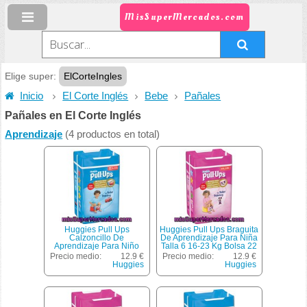
MisSuperMercados.com
Elige super:
ElCorteIngles
Inicio
El Corte Inglés
Bebe
Pañales
Pañales en El Corte Inglés
Aprendizaje
(4 productos en total)
Huggies Pull Ups
Huggies Pull Ups Braguita
Calzoncillo De
De Aprendizaje Para Niña
Aprendizaje Para Niño
Talla 6 16-23 Kg Bolsa 22
Talla 6 16-23 Kg Bolsa 22
Unidades
Precio medio:
12.9 €
Precio medio:
12.9 €
Unidades
Huggies
Huggies