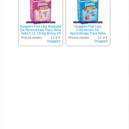
Huggies Pull Ups Braguita
Huggies Pull Ups
De Aprendizaje Para Niña
Calzoncillo De
Talla 5 11-18 Kg Bolsa 26
Aprendizaje Para Niño
Unidades
Talla 5 11-18 Kg Bolsa 26
Precio medio:
12.9 €
Precio medio:
12.9 €
Unidades
Huggies
Huggies