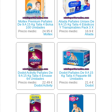
Moltex Premium Pañales
Aliada Pañales Unisex De
De 9 A 15 Kg Talla 4 Bolsa
9 A 15 Kg Talla 4 Elásticos
100 Unidades
Y Transpirables Pack 3 X
34 Uidades Caja 102
Precio medio:
24.95 €
Precio medio:
16.9 €
Unidades
Moltex
Aliada
Dodot Activity Pañales De
Dodot Pañales De 9 A 15
9 A 15 Kg Talla 4 Envase
Kg Talla 4 Paquete 88
64 Unidades
Unidades
Precio medio:
22.49 €
Precio medio:
21.4 €
Dodot Activity
Dodot