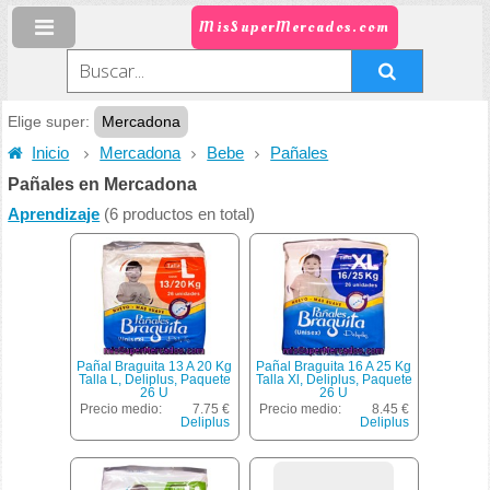
MisSuperMercados.com
Elige super:
Mercadona
Inicio
Mercadona
Bebe
Pañales
Pañales en Mercadona
Aprendizaje
(6 productos en total)
Pañal Braguita 13 A 20 Kg
Pañal Braguita 16 A 25 Kg
Talla L, Deliplus, Paquete
Talla Xl, Deliplus, Paquete
26 U
26 U
Precio medio:
7.75 €
Precio medio:
8.45 €
Deliplus
Deliplus