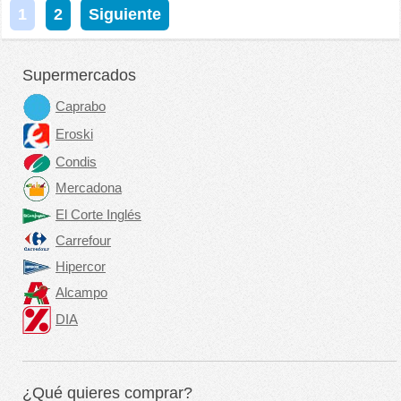
1
2
Siguiente
Supermercados
Caprabo
Eroski
Condis
Mercadona
El Corte Inglés
Carrefour
Hipercor
Alcampo
DIA
¿Qué quieres comprar?