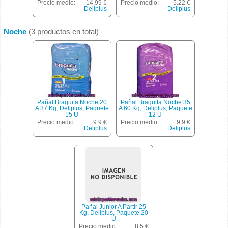
3 X 36 U - 108 U
36 U
Precio medio:
14.99 €
Precio medio:
5.22 €
Deliplus
Deliplus
Noche
(3 productos en total)
Pañal Braguita Noche 20
Pañal Braguita Noche 35
A 37 Kg, Deliplus, Paquete
A 60 Kg, Deliplus, Paquete
15 U
12 U
Precio medio:
9.9 €
Precio medio:
9.9 €
Deliplus
Deliplus
Pañal Junior A Partir 25
Kg, Deliplus, Paquete 20
U
Precio medio:
8.5 €