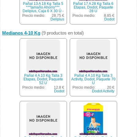
Pañal 13 A 18 Kg Talla 5
Pañal 17 A 28 Kg Talla 6
***tamaño Ahorro***,
Etapas, Dodot, Paquete
Deliplus, Caja 6 X 30 U -
28 U
180 U
Precio medio:
28.75 €
Precio medio:
8.85 €
Deliplus
Dodot
Medianos 4-10 Kg
(9 productos en total)
Pañal 4 A 10 Kg Talla 3
Pañal 4 A 10 Kg Talla 3
Etapas, Dodot, Paquete
Activity, Dodot, Paquete 70
52 U
U
Precio medio:
12.8 €
Precio medio:
20 €
Dodot
Dodot Activity