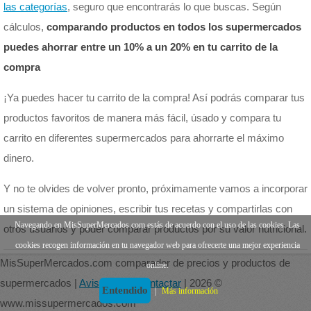
las categorías
, seguro que encontrarás lo que buscas. Según
cálculos,
comparando productos en todos los supermercados
puedes ahorrar entre un 10% a un 20% en tu carrito de la
compra
¡Ya puedes hacer tu carrito de la compra! Así podrás comparar tus
productos favoritos de manera más fácil, úsado y compara tu
carrito en diferentes supermercados para ahorrarte el máximo
dinero.
Y no te olvides de volver pronto, próximamente vamos a incorporar
un sistema de opiniones, escribir tus recetas y compartirlas con
Navegando en MisSuperMercados.com estás de acuerdo con el uso de las cookies. Las
otros usuarios y poder comparar productos por su valor nutricional.
cookies recogen información en tu navegador web para ofrecerte una mejor experiencia
MisSuperMercados.com comparador de precios y productos de
online.
supermercados |
Aviso legal
|
Contactar
| 2026 ©
Entendido
|
Más información
www.missupermercados.com