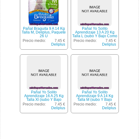
Pañal Braguita 9 A 14 Kg
Pañal Yo Solito
Talla M, Deliplus, Paquete
Aprendizaje 13 A 20 Kg
26 U
Talla L (subo Y Bajo Como
Ropa Interior), Deliplus,
Precio medio:
7.45 €
Precio medio:
7.45 €
Paquete 24 U
Deliplus
Deliplus
Pañal Yo Solito
Pañal Yo Solito
Aprendizaje 16 A 25 Kg
Aprendizaje 9 A 14 Kg
Talla Xl (subo Y Bajo
Talla M (subo Y Bajo
Como Ropa Interior),
Como Ropa Interior),
Precio medio:
7.45 €
Precio medio:
7.45 €
Deliplus, Paquete 22 U
Deliplus, Paquete 26 U
Deliplus
Deliplus