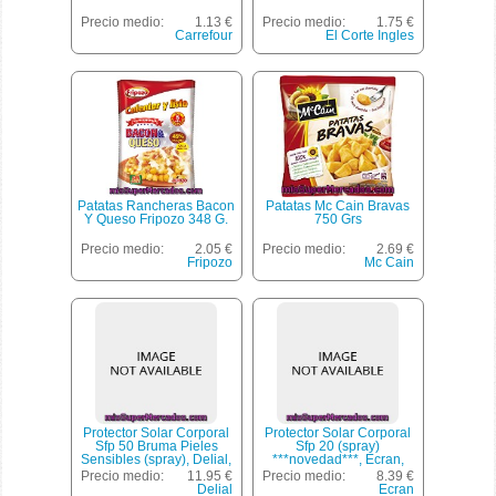
Precio medio:
1.13 €
Precio medio:
1.75 €
Carrefour
El Corte Ingles
Patatas Rancheras Bacon
Patatas Mc Cain Bravas
Y Queso Fripozo 348 G.
750 Grs
Precio medio:
2.05 €
Precio medio:
2.69 €
Fripozo
Mc Cain
Protector Solar Corporal
Protector Solar Corporal
Sfp 50 Bruma Pieles
Sfp 20 (spray)
Sensibles (spray), Delial,
***novedad***, Ecran,
Bote 200 Cc
Botella 200 Cc
Precio medio:
11.95 €
Precio medio:
8.39 €
Delial
Ecran