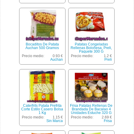
Bocaditos De Patata
Patatas Congeladas
Auchan 500 Gramos
Rellenas Boloñesa, Preli,
Paquete 300 G
Precio medio:
0.93 €
Precio medio:
1.2 €
Auchan
Preli
Caterfrits Patata Prefrita
Frisa Patatas Rellenas De
Corte Estilo Casero Bolsa
Brandada De Bacalao 4
1 Kg
Unidades Estuche 320 G
Precio medio:
1.15 €
Precio medio:
2.69 €
Sin Marca
Frisa