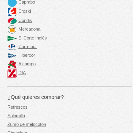
Caprabo
Eroski
Condis
Mercadona
El Corte Inglés
Carrefour
Hipercor
Alcampo
DIA
¿Qué quieres comprar?
Refrescos
Solomillo
Zumo de melocotón
Chocolate