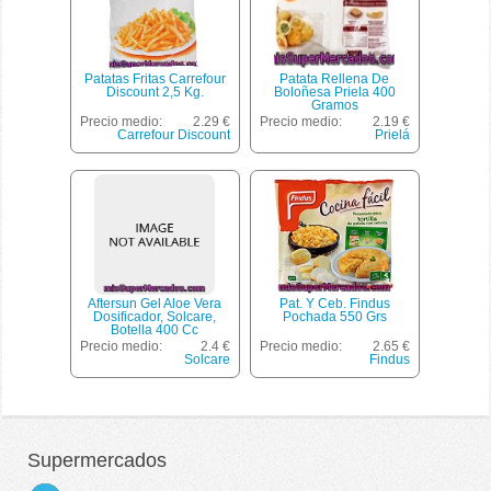
Patatas Fritas Carrefour
Patata Rellena De
Discount 2,5 Kg.
Boloñesa Priela 400
Gramos
Precio medio:
2.29 €
Precio medio:
2.19 €
Carrefour Discount
Prielá
Aftersun Gel Aloe Vera
Pat. Y Ceb. Findus
Dosificador, Solcare,
Pochada 550 Grs
Botella 400 Cc
Precio medio:
2.4 €
Precio medio:
2.65 €
Solcare
Findus
Supermercados