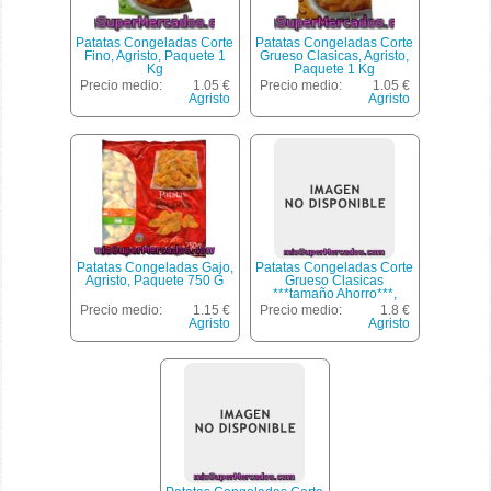
Patatas Congeladas Corte
Patatas Congeladas Corte
Fino, Agristo, Paquete 1
Grueso Clasicas, Agristo,
Kg
Paquete 1 Kg
Precio medio:
1.05 €
Precio medio:
1.05 €
Agristo
Agristo
Patatas Congeladas Gajo,
Patatas Congeladas Corte
Agristo, Paquete 750 G
Grueso Clasicas
***tamaño Ahorro***,
Agristo, Paquete 2 Kg
Precio medio:
1.15 €
Precio medio:
1.8 €
Agristo
Agristo