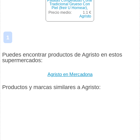
Patatas Congeladas Corte
Tradicional Grueso Con
Piel (freir U Hornear),
Agristo, Paquete 750 G
Precio medio:
1.1 €
Agristo
1
Puedes encontrar productos de Agristo en estos
supermercados:
Agristo en Mercadona
Productos y marcas similares a Agristo: