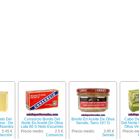
ito Del
Consorcio Bonito Del
Bonito En Aceite De Oliva
Cabo De
iva - De
Norte En Aceite De Oliva
Serrats, Tarro 167 G
Del Norte 
 Nuestra
Lata 80 G Neto Escurrido
Oliva Vi
.
5.45 €
Precio medio:
2.5 €
Precio medio:
3.95 €
Precio me
lección
Consorcio
Serrats