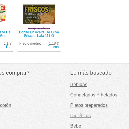
eite De
Bonito En Aceite De Oliva
 Grs
Friscos, Lata 111 G
1.1 €
Precio medio:
1.18 €
Dia
Friscos
es comprar?
Lo más buscado
Bebidas
Congelados Y helados
cotón
Platos preparados
Dietéticos
Bebe