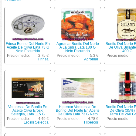
Frinsa Bonito Del Norte En
Agromar Bonito Del Norte
Bonito Del Norte E
Aceite De Oliva Lata 73 G
A La Sidra Lata 180 G
De Oliva Billante
Neto Escurrido
Neto Escurrido
400 G
Precio medio:
2.75 €
Precio medio:
5.3 €
Precio medio:
Frinsa
Agromar
Ventresca De Bonito En
Hipercor Ventresca De
Bonito Del Norte E
Aceite Oliva Eroski
Bonito Del Norte En Aceite
De Oliva (35%)
Seleqtia, Lata 115 G
De Oliva Lata 73 G Neto
Tarro De 260 G
Escurrido
Precio medio:
4.49 €
Precio medio:
4.78 €
Precio medio:
Eroski Seleqtia
Hipercor