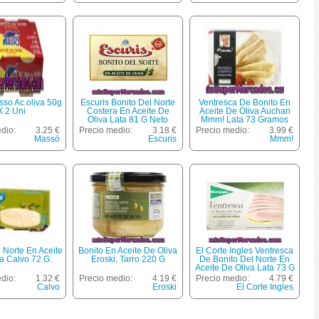
sso Ac.oliva 50g
Escuris Bonito Del Norte
Ventresca De Bonito En
X 2 Uni
Costera En Aceite De
Aceite De Oliva Auchan
Oliva Lata 81 G Neto
Mmm! Lata 73 Gramos
Escurrido
Peso Escurrido
dio:
3.25 €
Precio medio:
3.18 €
Precio medio:
3.99 €
Massó
Escuris
Mmm!
 Norte En Aceite
Bonito En Aceite De Oliva
El Corte Ingles Ventresca
a Calvo 72 G.
Eroski, Tarro 220 G
De Bonito Del Norte En
Aceite De Oliva Lata 73 G
Neto Escurrido
dio:
1.32 €
Precio medio:
4.19 €
Precio medio:
4.79 €
Calvo
Eroski
El Corte Ingles