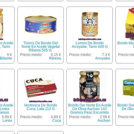
n Aceite
Trozos De Bonito Del
Lomos De Bonito
Bonito Ma
, Tarro
Norte En Aceite Vegetal
Arroyabe, Tarro 400 G
Ribeira 585 G.
9 €
Precio medio:
6.15 €
Precio medio:
7.3 €
Precio me
Billante
Ribeira
Arroyabe
n Aceite
Ventresca De Bonito
Bonito Del Norte En Aceite
Bonito Del
 Lorea
Cuca, Lata 112 G
De Oliva Auchan 140
De Oliv
ramos
Gramos Peso Escurrido
5.99 €
Precio medio:
4.89 €
Precio medio:
2.99 €
Precio me
Lorea
Cuca
Auchan