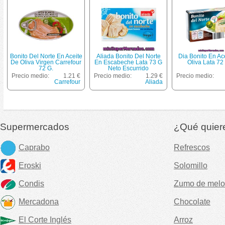
Bonito Del Norte En Aceite
Aliada Bonito Del Norte
Dia Bonito En Ac
De Oliva Virgen Carrefour
En Escabeche Lata 73 G
Oliva Lata 72
72 G.
Neto Escurrido
Precio medio:
1.21 €
Precio medio:
1.29 €
Precio medio:
Carrefour
Aliada
Supermercados
¿Qué quier
Caprabo
Refrescos
Eroski
Solomillo
Condis
Zumo de melo
Mercadona
Chocolate
El Corte Inglés
Arroz