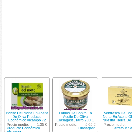
Bonito Del Norte En Aceite
Lomos De Bonito En
Ventresca De Bon
De Oliva Producto
Aceite De Oliva
Norte En Aceite Ol
Económico Alcampo 72
Olasagasti, Tarro 200 G
Nuestra Tierra De
Gramos Peso Neto
Tierra 85 G
Precio medio:
1.35 €
Precio medio:
5.65 €
Precio medio:
Escurrido
Producto Económico
Olasagasti
Carrefour Se
Alcampo