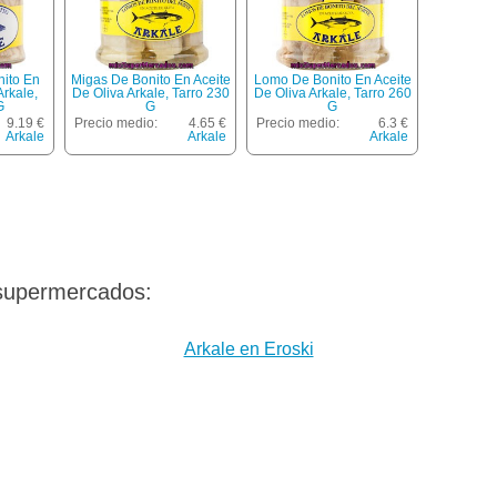
nito En
Migas De Bonito En Aceite
Lomo De Bonito En Aceite
Arkale,
De Oliva Arkale, Tarro 230
De Oliva Arkale, Tarro 260
G
G
G
9.19 €
Precio medio:
4.65 €
Precio medio:
6.3 €
Arkale
Arkale
Arkale
 supermercados:
Arkale en Eroski