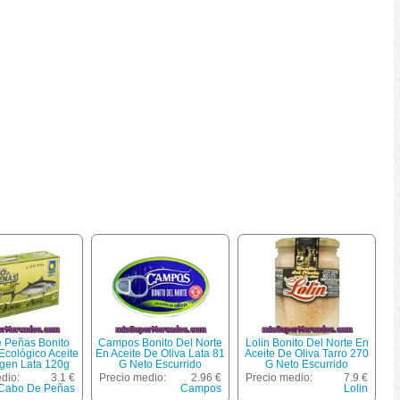
 Peñas Bonito
Campos Bonito Del Norte
Lolin Bonito Del Norte En
Ecológico Aceite
En Aceite De Oliva Lata 81
Aceite De Oliva Tarro 270
rgen Lata 120g
G Neto Escurrido
G Neto Escurrido
dio:
3.1 €
Precio medio:
2.96 €
Precio medio:
7.9 €
Cabo De Peñas
Campos
Lolin