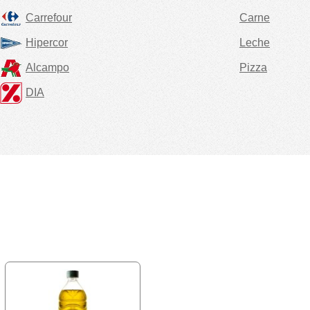
Carrefour
Carne
Hipercor
Leche
Alcampo
Pizza
DIA