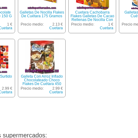
colate
Galletas De Nocilla Flakes
Cuetara Cachobarra
Galleta
e 150 G
De Cuétara 175 Gramos
Flakes Galletas De Cacao
Cué
Rellenas De Nocilla Con
Bolitas De Cereales
1 €
Precio medio:
2.13 €
Precio medio:
1 €
Precio me
Estuche 90 G 6 Unidades
Cuetara
Cuetara
Cuetara
En Paquetes De 2
Surtido
Galleta Con Arroz Inflado
Chocolateado Choco
Flakes De Cuétara 450
Gramos
2.99 €
Precio medio:
2.99 €
Cuetara
Cuetara
s supermercados: