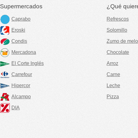
Supermercados
¿Qué quier
Caprabo
Refrescos
Eroski
Solomillo
Condis
Zumo de melo
Mercadona
Chocolate
El Corte Inglés
Arroz
Carrefour
Carne
Hipercor
Leche
Alcampo
Pizza
DIA