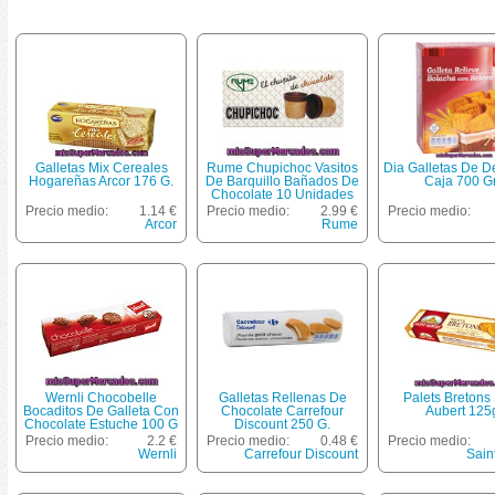
Galletas Mix Cereales
Rume Chupichoc Vasitos
Dia Galletas De 
Hogareñas Arcor 176 G.
De Barquillo Bañados De
Caja 700 G
Chocolate 10 Unidades
Estuche 55 G
Precio medio:
1.14 €
Precio medio:
2.99 €
Precio medio:
Arcor
Rume
Wernli Chocobelle
Galletas Rellenas De
Palets Bretons 
Bocaditos De Galleta Con
Chocolate Carrefour
Aubert 125
Chocolate Estuche 100 G
Discount 250 G.
Precio medio:
2.2 €
Precio medio:
0.48 €
Precio medio:
Wernli
Carrefour Discount
Sain