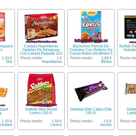
Desayuno
Cuetara Napolitanas
Bizcochos Tiernos De
Surtido De
rs
Galletas De Desayuno
Cereales Con Relleno De
Seleqti
Con Canela Paquete 213
Cacao Kekos De Bimbo 5
G
Unidades 150 Gramos
1.03 €
Precio medio:
1 €
Precio medio:
1.68 €
Precio me
Dia
Napolitanas
Bimbo
Saint
Saltletts Mini Brezel
Galletas Elite Cakes Elite
Galle
g.
Lorenz 150 G.
150 G.
Lamb
1.55 €
Precio medio:
1.59 €
Precio medio:
2.6 €
Precio me
t Aubert
Lorenz
Jacobs