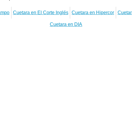
campo
Cuetara en El Corte Inglés
Cuetara en Hipercor
Cuetar
Cuetara en DIA