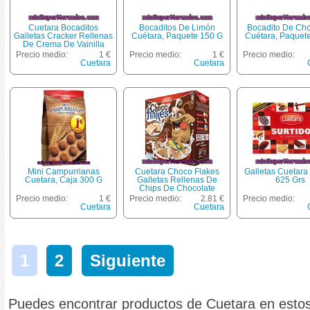
Cuetara Bocaditos
Bocaditos De Limón
Bocadito De Cho
Galletas Cracker Rellenas
Cuétara, Paquete 150 G
Cuétara, Paquet
De Crema De Vainilla
Envase 150 G
Precio medio:
1 €
Precio medio:
1 €
Precio medio:
Cuetara
Cuetara
Mini Campurrianas
Cuetara Choco Flakes
Galletas Cuetara 
Cuetara, Caja 300 G
Galletas Rellenas De
625 Grs
Chips De Chocolate
Paquete 550 G
Precio medio:
1 €
Precio medio:
2.81 €
Precio medio:
Cuetara
Cuetara
1
2
Siguiente
Puedes encontrar productos de Cuetara en esto