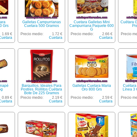
tara
Galletas Campurrianas
Cuetara Galletas Mini
Cuétara G
0 Grs
Cuetara 500 Gramos
Campurriana Paquete 600
Pi
G
1.69 €
Precio medio:
1.72 €
Precio medio:
2.66 €
Precio me
Cuetara
Cuetara
Cuetara
anapé
Barquillos, Ideales Para
Galletas Cuetara Maria
Cuétara 
5g
Postres. Rollitos Cuétara
Oro 800 Grs
Línea 3
Bote De 225 Gramos
0.89 €
Precio medio:
2.19 €
Precio medio:
2.59 €
Precio me
Cuetara
Cuetara
Cuetara