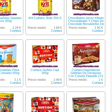
alletas Saladas
Krit Cuétara, Bote 350 G
Chocoflakes (arroz Inflado
scis 350g
Chocolateado Y Chips De
Chocolate Recubiertos De
Galleta) Cuétara Packs De
dio:
2.29 €
Precio medio:
1.89 €
Precio medio:
1.93 €
5 Unidades De 50 Gramos
Cuetara
Cuetara
Cuetara
Galletas Fibra
Cuétara Surtido Caja
Cuetara Napolitanas
 Cereales 500g
260g
Galletas De Desayuno
Con Canela Paquete 213
G
dio:
2.1 €
Precio medio:
2.49 €
Precio medio:
1 €
Cuetara
Cuetara
Cuetara