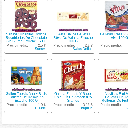
Sanavi Cubanitos Roscos
Swiss Delice Galletas
Galletas Fresa Vi
Recubiertos De Chocolate
Rêve De Vainilla Estuche
Viva 100 G
Sin Gluten Estuche 150 G
100 G
Precio medio:
2.5 €
Precio medio:
2.2 €
Precio medio:
Sanavi
Swiss Delice
Gullon Tuestis Angry Birds
Galleta Energía Y Sabor
Mcvitie's Fruit
Galletas De Desayuno
Chiquilín De Artiach 875
Galletas Cruji
Estuche 400 G
Gramos
Rellenas De Fru
Bosque Estuche
Precio medio:
1.9 €
Precio medio:
3.18 €
Precio medio:
Tuestis
Chiquilín
M