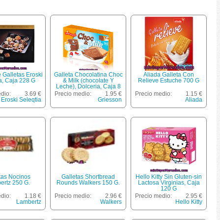
 Galletas Eroski
Galleta Chocolatina Choc
Aliada Galleta Con
a, Caja 228 G
& Milk (chocolate Y
Relieve Estuche 700 G
Leche), Dolceria, Caja 8
Bolsitas - 268 G
dio:
3.69 €
Precio medio:
1.95 €
Precio medio:
1.15 €
Eroski Seleqtia
Griesson
Aliada
tas Nocinos
Galletas Shortbread
Hello Kitty Sin Gluten-sin
ertz 250 G.
Rounds Walkers 150 G.
Lactosa Virginias, Caja
120 G
dio:
1.18 €
Precio medio:
2.96 €
Precio medio:
2.95 €
Lambertz
Walkers
Hello Kitty