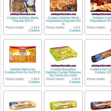
Cuetara Galletas María
Cuetara Galletas María
Galletas Cue
Paquete 800 G
Hojaldradas Paquete 600
Napolitanas 50
G
Precio medio:
2.44 €
Precio medio:
1.8 €
Precio medio:
Cuetara
Cuetara
Galletas María Oro
Cuetara Bocaditos
Cuétara Kirt C
Cuétara Pack De 3x225 G.
Galletas Cracker Rellenas
Cuetara 12
De Crema De Limón
Estuche 450 G
Precio medio:
1.98 €
Precio medio:
2.94 €
Precio medio:
Cuetara
Cuetara