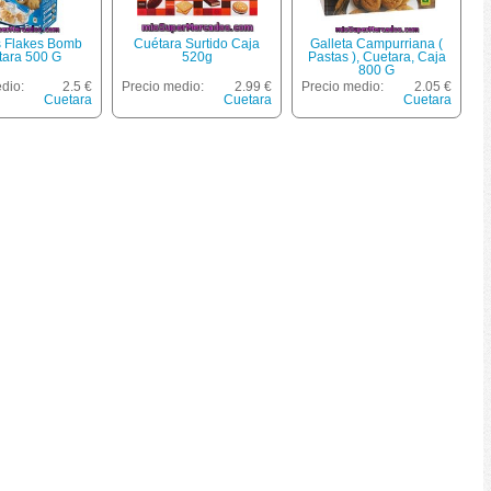
s Flakes Bomb
Cuétara Surtido Caja
Galleta Campurriana (
tara 500 G
520g
Pastas ), Cuetara, Caja
800 G
dio:
2.5 €
Precio medio:
2.99 €
Precio medio:
2.05 €
Cuetara
Cuetara
Cuetara