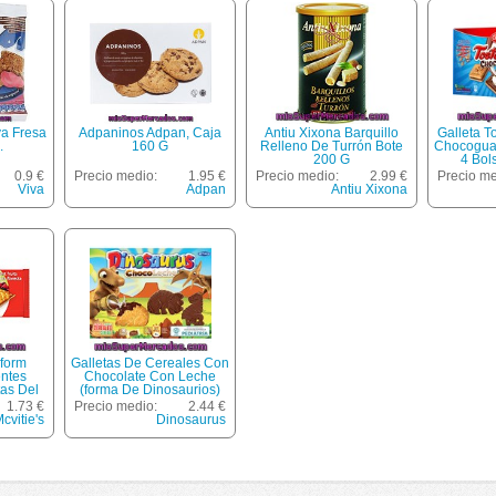
va Fresa
Adpaninos Adpan, Caja
Antiu Xixona Barquillo
Galleta T
.
160 G
Relleno De Turrón Bote
Chocoguay
200 G
4 Bols
0.9 €
Precio medio:
1.95 €
Precio medio:
2.99 €
Precio me
Viva
Adpan
Antiu Xixona
&form
Galletas De Cereales Con
entes
Chocolate Con Leche
tas Del
(forma De Dinosaurios)
 195 G
Artiach Dinosaurus 340
1.73 €
Precio medio:
2.44 €
Gramos
cvitie's
Dinosaurus