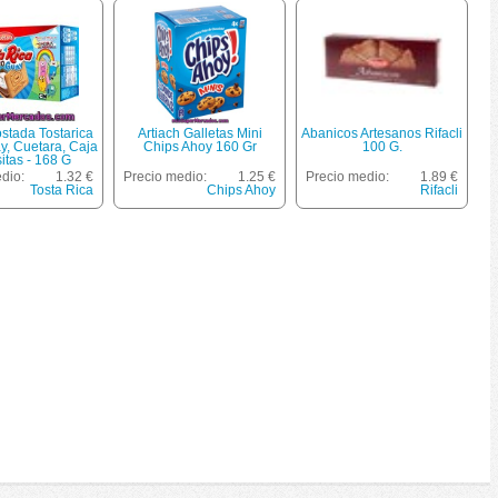
ostada Tostarica
Artiach Galletas Mini
Abanicos Artesanos Rifacli
, Cuetara, Caja
Chips Ahoy 160 Gr
100 G.
itas - 168 G
dio:
1.32 €
Precio medio:
1.25 €
Precio medio:
1.89 €
Tosta Rica
Chips Ahoy
Rifacli