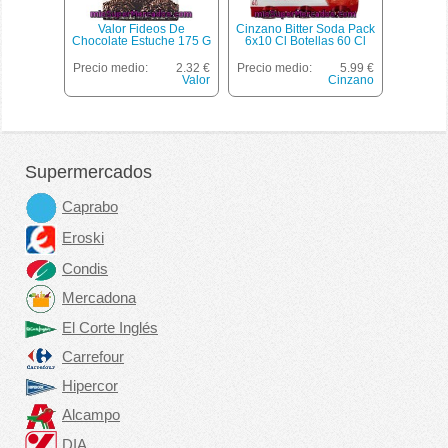
Valor Fideos De
Cinzano Bitter Soda Pack
Chocolate Estuche 175 G
6x10 Cl Botellas 60 Cl
Precio medio:
2.32 €
Precio medio:
5.99 €
Valor
Cinzano
Supermercados
Caprabo
Eroski
Condis
Mercadona
El Corte Inglés
Carrefour
Hipercor
Alcampo
DIA