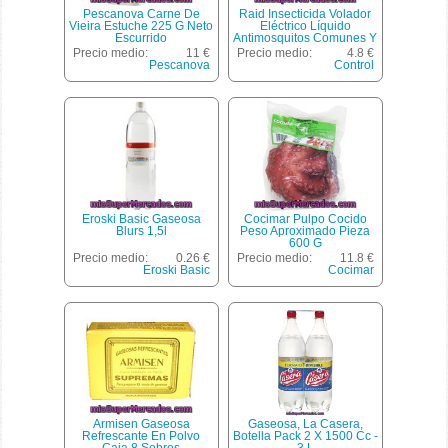
Pescanova Carne De
Raid Insecticida Volador
Vieira Estuche 225 G Neto
Eléctrico Líquido
Escurrido
Antimosquitos Comunes Y
Tigre 40 Noches Aparato +
Precio medio:
11 €
Precio medio:
4.8 €
Recambio Control De
Pescanova
Control
Duración
Eroski Basic Gaseosa
Cocimar Pulpo Cocido
Blurs 1,5l
Peso Aproximado Pieza
600 G
Precio medio:
0.26 €
Precio medio:
11.8 €
Eroski Basic
Cocimar
Armisen Gaseosa
Gaseosa, La Casera,
Refrescante En Polvo
Botella Pack 2 X 1500 Cc -