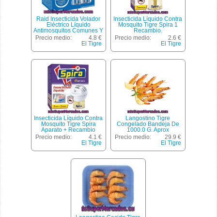
Raid Insecticida Volador
Insecticida Líquido Contra
Eléctrico Líquido
Mosquito Tigre Spira 1
Antimosquitos Comunes Y
Recambio.
Tigre 60 Noches
Precio medio:
4.8 €
Precio medio:
2.6 €
Recambio 2 Unidades
El Tigre
El Tigre
Acción Rápida Y
Constante
Insecticida Líquido Contra
Langostino Tigre
Mosquito Tigre Spira
Congelado Bandeja De
Aparato + Recambio
1000.0 G. Aprox
Precio medio:
4.1 €
Precio medio:
29.9 €
El Tigre
El Tigre