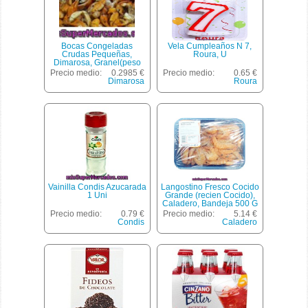
Bocas Congeladas
Vela Cumpleaños N 7,
Crudas Pequeñas,
Roura, U
Dimarosa, Granel(peso
Aproximado De La Unidad
Precio medio:
0.2985 €
Precio medio:
0.65 €
30 Gr)
Dimarosa
Roura
Vainilla Condis Azucarada
Langostino Fresco Cocido
1 Uni
Grande (recien Cocido),
Caladero, Bandeja 500 G
Aprox(peso Aproximado
Precio medio:
0.79 €
Precio medio:
5.14 €
De La Unidad 500 Gr)
Condis
Caladero