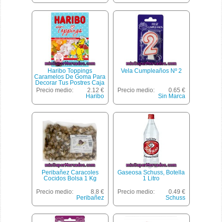
Haribo Toppings
Vela Cumpleaños Nº 2
Caramelos De Goma Para
Decorar Tus Postres Caja
150 G
Precio medio:
2.12 €
Precio medio:
0.65 €
Haribo
Sin Marca
Peribañez Caracoles
Gaseosa Schuss, Botella
Cocidos Bolsa 1 Kg
1 Litro
Precio medio:
8.8 €
Precio medio:
0.49 €
Peribañez
Schuss