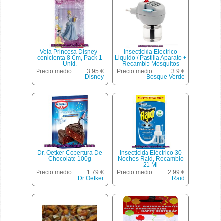
Vela Princesa Disney-
Insecticida Electrico
cenicienta 8 Cm, Pack 1
Liquido / Pastilla Aparato +
Unid.
Recambio Mosquitos
Liquido, Bosque Verde, U
Precio medio:
3.95 €
Precio medio:
3.9 €
Disney
Bosque Verde
Dr. Oetker Cobertura De
Insecticida Eléctrico 30
Chocolate 100g
Noches Raid, Recambio
21 Ml
Precio medio:
1.79 €
Precio medio:
2.99 €
Dr Oetker
Raid