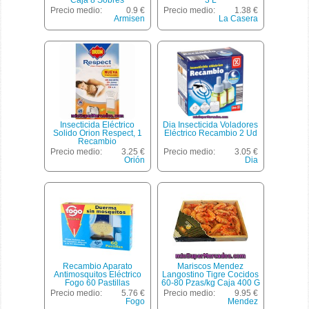
Caja 8 Sobres
3 L
Precio medio:
0.9 €
Precio medio:
1.38 €
Armisen
La Casera
Insecticida Eléctrico
Dia Insecticida Voladores
Solido Orion Respect, 1
Eléctrico Recambio 2 Ud
Recambio
Precio medio:
3.25 €
Precio medio:
3.05 €
Orión
Dia
Recambio Aparato
Mariscos Mendez
Antimosquitos Eléctrico
Langostino Tigre Cocidos
Fogo 60 Pastillas
60-80 Pzas/kg Caja 400 G
Precio medio:
5.76 €
Precio medio:
9.95 €
Fogo
Mendez