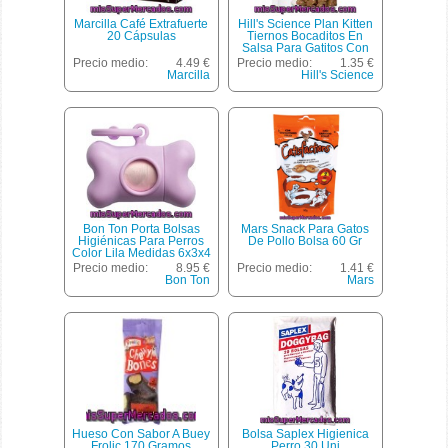
Marcilla Café Extrafuerte
Hill's Science Plan Kitten
20 Cápsulas
Tiernos Bocaditos En
Salsa Para Gatitos Con
Pavo Bolsa 85 G
Precio medio:
4.49 €
Precio medio:
1.35 €
Marcilla
Hill's Science
Bon Ton Porta Bolsas
Mars Snack Para Gatos
Higiénicas Para Perros
De Pollo Bolsa 60 Gr
Color Lila Medidas 6x3x4
Cm 1 Unidad
Precio medio:
8.95 €
Precio medio:
1.41 €
Bon Ton
Mars
Hueso Con Sabor A Buey
Bolsa Saplex Higienica
Frolic 170 Gramos
Perro 30 Uni