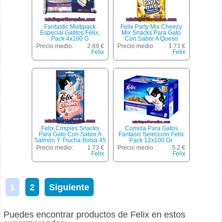
Fantastic Multipack
Felix Party Mix Cheezy
Especial Gatitos Félix,
Mix Snacks Para Gato
Pack 4x100 G
Con Sabor A Queso
Cheddar, Gouda Y Edam
Precio medio:
2.69 €
Precio medio:
1.73 €
Envase 60 G
Felix
Felix
Felix Crispies Snacks
Comida Para Gatos
Para Gato Con Sabor A
Fantasic Selección Felix
Salmón Y Trucha Bolsa 45
Pack 12x100 Gr.
G
Precio medio:
1.73 €
Precio medio:
5.2 €
Felix
Felix
1
2
Siguiente
Puedes encontrar productos de Felix en estos