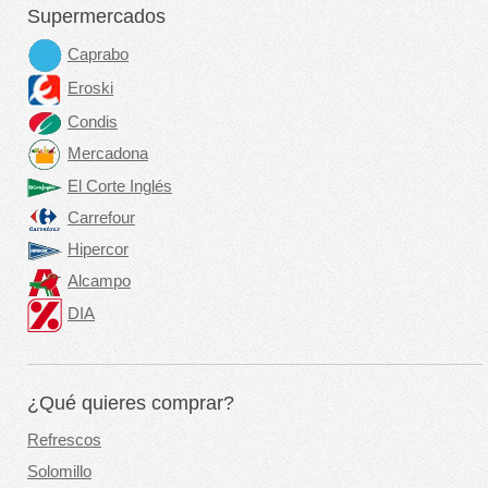
Supermercados
Caprabo
Eroski
Condis
Mercadona
El Corte Inglés
Carrefour
Hipercor
Alcampo
DIA
¿Qué quieres comprar?
Refrescos
Solomillo