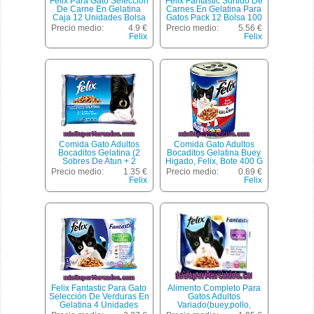
Felix Para Gato Selección
Felix Fantastic Surtido De
De Carne En Gelatina
Carnes En Gelatina Para
Caja 12 Unidades Bolsa
Gatos Pack 12 Bolsa 100
100 G
G
Precio medio:
4.9 €
Precio medio:
5.56 €
Felix
Felix
Comida Gato Adultos
Comida Gato Adultos
Bocaditos Gelatina (2
Bocaditos Gelatina Buey
Sobres De Atun + 2
Higado, Felix, Bote 400 G
Sobres De Salmon), Felix,
Precio medio:
1.35 €
Precio medio:
0.69 €
Sobre Pack 4 X 100 G -
Felix
Felix
400 G
Felix Fantastic Para Gato
Alimento Completo Para
Selección De Verduras En
Gatos Adultos
Gelatina 4 Unidades
Variado(buey,pollo,
Bolsa 100 G
Salmón Y Atún) Félix 4