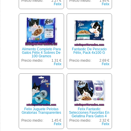
Precio medio:
2.27 €
Precio medio:
1.95 €
Unidades De 100 Gramos
Felix
Felix
Alimento Completo Para
Fantastic De Pescado
Gatos Félix 4 Sobres De
Félix, Pack 4x100 G
100 Gramos
Precio medio:
1.31 €
Precio medio:
2.69 €
Felix
Felix
Felix Juguete Pelotas
Felix Fantastic
Giratorias Transparentes
Selecciones Favoritas En
Gelatina Para Gatos 4
Unidades Sobre 100 G
Precio medio:
1.45 €
Precio medio:
2.32 €
Felix
Felix