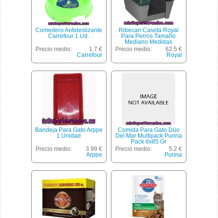
Comedero Antideslizante
Ribecan Caseta Royal
Carrefour 1 Ud.
Para Perros Tamaño
Mediano Medidas
82x65x63 Cm 1 Unidad
Precio medio:
1.7 €
Precio medio:
62.5 €
Carrefour
Royal
Bandeja Para Gato Arppe
Comida Para Gato Dúo
1 Unidad
Del Mar Multipack Purina
Pack 8x85 Gr
Precio medio:
3.99 €
Precio medio:
5.2 €
Arppe
Purina