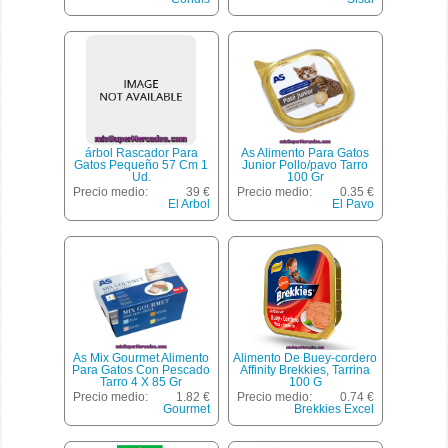
árbol Rascador Para
As Alimento Para Gatos
Gatos Pequeño 57 Cm 1
Junior Pollo/pavo Tarro
Ud.
100 Gr
Precio medio:
39 €
Precio medio:
0.35 €
El Arbol
El Pavo
As Mix Gourmet Alimento
Alimento De Buey-cordero
Para Gatos Con Pescado
Affinity Brekkies, Tarrina
Tarro 4 X 85 Gr
100 G
Precio medio:
1.82 €
Precio medio:
0.74 €
Gourmet
Brekkies Excel