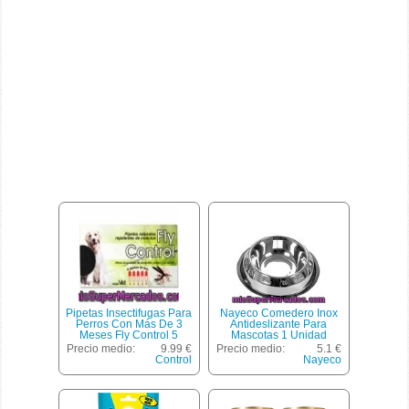
Pipetas Insectifugas Para
Nayeco Comedero Inox
Perros Con Más De 3
Antideslizante Para
Meses Fly Control 5
Mascotas 1 Unidad
Unidades De 5 Mililitros
Precio medio:
9.99 €
Precio medio:
5.1 €
Control
Nayeco