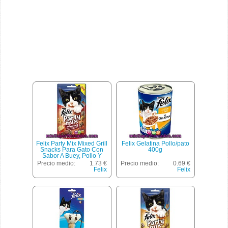
Felix Party Mix Mixed Grill
Felix Gelatina Pollo/pato
Snacks Para Gato Con
400g
Sabor A Buey, Pollo Y
Salmón Envase 60 G
Precio medio:
1.73 €
Precio medio:
0.69 €
Felix
Felix