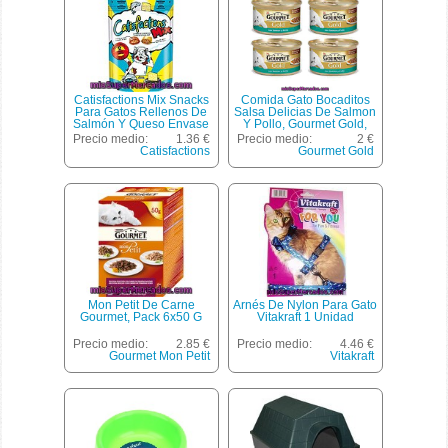
Catisfactions Mix Snacks
Comida Gato Bocaditos
Para Gatos Rellenos De
Salsa Delicias De Salmon
Salmón Y Queso Envase
Y Pollo, Gourmet Gold,
60 G
Lata Pack 4 X 85 G - 340
Precio medio:
1.36 €
Precio medio:
2 €
G
Catisfactions
Gourmet Gold
Mon Petit De Carne
Arnés De Nylon Para Gato
Gourmet, Pack 6x50 G
Vitakraft 1 Unidad
Precio medio:
2.85 €
Precio medio:
4.46 €
Gourmet Mon Petit
Vitakraft