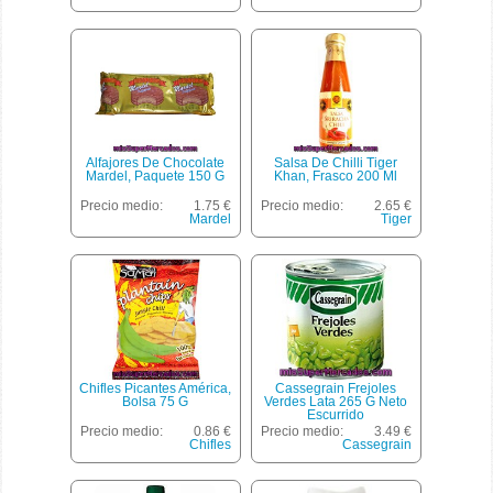
Alfajores De Chocolate
Salsa De Chilli Tiger
Mardel, Paquete 150 G
Khan, Frasco 200 Ml
Precio medio:
1.75 €
Precio medio:
2.65 €
Mardel
Tiger
Chifles Picantes América,
Cassegrain Frejoles
Bolsa 75 G
Verdes Lata 265 G Neto
Escurrido
Precio medio:
0.86 €
Precio medio:
3.49 €
Chifles
Cassegrain