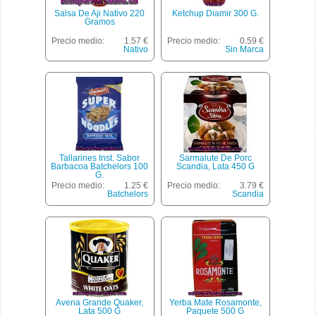
Salsa De Aji Nativo 220
Ketchup Diamir 300 G.
Gramos
Precio medio:
1.57 €
Precio medio:
0.59 €
Nativo
Sin Marca
Tallarines Inst. Sabor
Sarmalute De Porc
Barbacoa Batchelors 100
Scandia, Lata 450 G
G.
Precio medio:
1.25 €
Precio medio:
3.79 €
Batchelors
Scandia
Avena Grande Quaker,
Yerba Mate Rosamonte,
Lata 500 G
Paquete 500 G