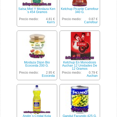
Salsa Miel Y Mostaza Ken
Ketchup Picante Carrefour
´s 454 Gramos
340 G.
Precio medio:
4.81 €
Precio medio:
0.87 €
Ken's
Carrefour
Mostaza Dijon Bio
Ketchup En Monodosis
Ecocesta 200 G.
Auchan 12 Unidades De
12 Gramos
Precio medio:
2.95 €
Precio medio:
0.79 €
Ecocesta
Auchan
Andin`s Cristal Kola
Gandul Facundo 425 G.