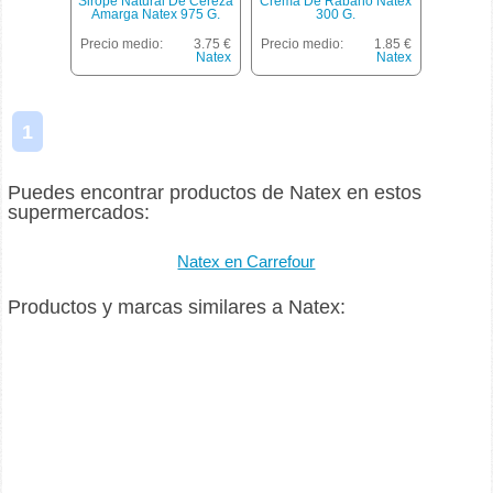
Sirope Natural De Cereza
Crema De Rábano Natex
Amarga Natex 975 G.
300 G.
Precio medio:
3.75 €
Precio medio:
1.85 €
Natex
Natex
1
Puedes encontrar productos de Natex en estos
supermercados:
Natex en Carrefour
Productos y marcas similares a Natex: