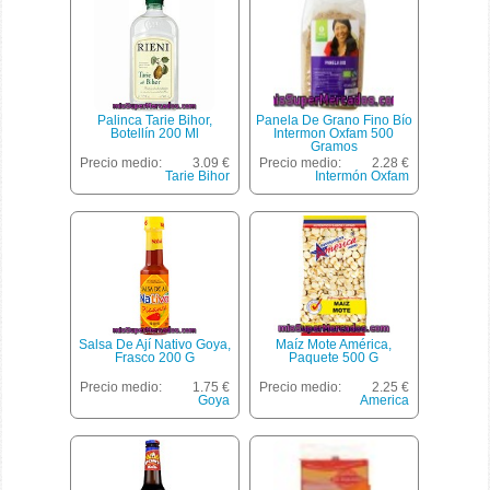
Palinca Tarie Bihor,
Panela De Grano Fino Bío
Botellín 200 Ml
Intermon Oxfam 500
Gramos
Precio medio:
3.09 €
Precio medio:
2.28 €
Tarie Bihor
Intermón Oxfam
Salsa De Ají Nativo Goya,
Maíz Mote América,
Frasco 200 G
Paquete 500 G
Precio medio:
1.75 €
Precio medio:
2.25 €
Goya
America