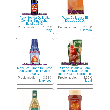
Pony Bebida De Malta
Pulpa De Mango El
Con Gas Sin Alcohol
Dorado 250 G.
Botella 33 Cl
Precio medio:
1.02 €
Precio medio:
2.05 €
Pony
El Dorado
Mary Lee Sirope De Fresa
Sirope De ágave Para
Sin Colorantes Envase
Endulzar Naturalmente
300 G
(ideal Para La Cocina Los
Cócteles Y Todas Tus
Precio medio:
3.23 €
Precio medio:
4.95 €
Necesidades) Sunny Via
Mary Lee
Ideal
450 Gramos