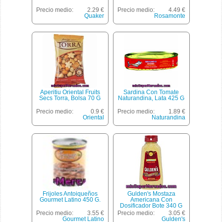
Precio medio:
2.29 €
Precio medio:
4.49 €
Quaker
Rosamonte
Aperitiu Oriental Fruits
Sardina Con Tomate
Secs Torra, Bolsa 70 G
Naturandina, Lata 425 G
Precio medio:
0.9 €
Precio medio:
1.89 €
Oriental
Naturandina
Frijoles Antoiqueños
Gulden's Mostaza
Gourmet Latino 450 G.
Americana Con
Dosificador Bote 340 G
Precio medio:
3.55 €
Precio medio:
3.05 €
Gourmet Latino
Gulden's