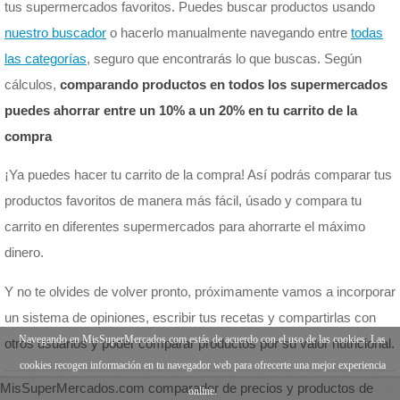
tus supermercados favoritos. Puedes buscar productos usando
nuestro buscador
o hacerlo manualmente navegando entre
todas
las categorías
, seguro que encontrarás lo que buscas. Según
cálculos,
comparando productos en todos los supermercados
puedes ahorrar entre un 10% a un 20% en tu carrito de la
compra
¡Ya puedes hacer tu carrito de la compra! Así podrás comparar tus
productos favoritos de manera más fácil, úsado y compara tu
carrito en diferentes supermercados para ahorrarte el máximo
dinero.
Y no te olvides de volver pronto, próximamente vamos a incorporar
un sistema de opiniones, escribir tus recetas y compartirlas con
Navegando en MisSuperMercados.com estás de acuerdo con el uso de las cookies. Las
otros usuarios y poder comparar productos por su valor nutricional.
cookies recogen información en tu navegador web para ofrecerte una mejor experiencia
MisSuperMercados.com comparador de precios y productos de
online.