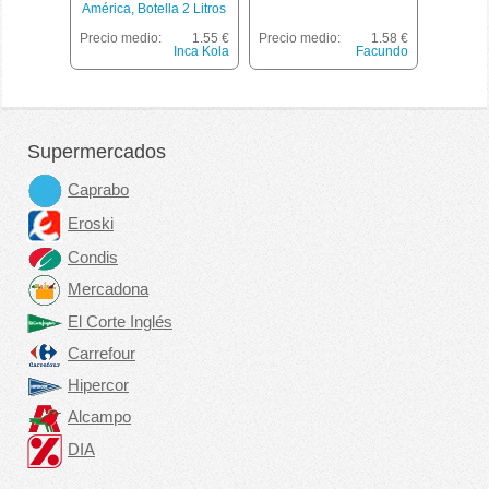
América, Botella 2 Litros
Precio medio:
1.55 €
Precio medio:
1.58 €
Inca Kola
Facundo
Supermercados
Caprabo
Eroski
Condis
Mercadona
El Corte Inglés
Carrefour
Hipercor
Alcampo
DIA