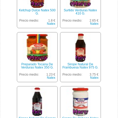
Ketchup Dulce Natex 500
Surtido Verduras Natex
G.
410 G.
Precio medio:
1.8 €
Precio medio:
2.65 €
Natex
Natex
Preparado Tocana De
Sirope Natural De
Verduras Natex 350 G.
Frambuesa Natex 975 G.
Precio medio:
1.23 €
Precio medio:
3.75 €
Natex
Natex