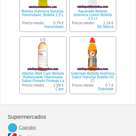
Bebida Isotonica Naranja,
Aquarade Bebida
Hacendado, Botella 1,5 L
Isotonica Limon Botella
1.5 Lt
Precio medio:
0.79 €
Precio medio:
1.19 €
Hacendado
Sin Marca
Vitamin Well Care Bebida
Gatorade Bebida Isotónica
Refrescante Vitaminada
Sabor Naranja Botella 50
Sabor Pomelo Protege La
Cl
Belleza De Piel Y Cabello
Precio medio:
1.89 €
Precio medio:
0.7 €
Botella 50 Cl
Care
Gatorade
Supermercados
Caprabo