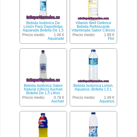
Bebida Isotónica De
Vitamin Well Defence
Limón Para Deportistas
Bebida Refrescante
Aquarade Botella De 1,5
Vitaminada Sabor Cítricos
Litros
Y Flor De Sauco Ayuda A
Precio medio:
1.06 €
Precio medio:
1.89 €
Tus Defensas Botella 500
Aquarade
Flor
Ml
Bebida Isotónica Sabor
Bebida Isotonica Limon,
Natural (cítrico) Auchan
Aquarius, Botella 1,5 L
Botella De 1,5 Litros
Precio medio:
0.78 €
Precio medio:
1.49 €
Auchan
Aquarius