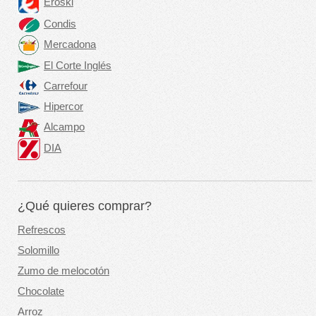
Eroski
Condis
Mercadona
El Corte Inglés
Carrefour
Hipercor
Alcampo
DIA
¿Qué quieres comprar?
Refrescos
Solomillo
Zumo de melocotón
Chocolate
Arroz