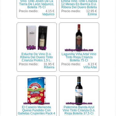
Vino Tinto Joven De La
Emina Vino Tinto Crianza
Tierra De León Valjunco,
12 Meses En Barrica D.o.
Botella 75 Cl
Ribera Del Duero Botella
75 Cl
Precio medio:
4.15 €
Precio medio:
12.95 €
Valjunco
Emina
Estuche De Vino D.o.
Lagunilla Viña Artal Vino
Ribera Del Duero Tinto
Tinto Rioja Crianza
Crianza Protos 1,5 L.
Botella 75 Cl
Precio medio:
31.95 €
Precio medio:
6.15 €
Ribeira
Viña Artal
El Caserio Merienda
Paternina Banda Azul
Queso Fundido Con
Vino Tinto Crianza D.o.
Galletas Crujientes Pack 4
Rioja Botella 37,5 Cl