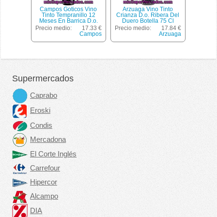
Campos Goticos Vino
Arzuaga Vino Tinto
Tinto Tempranillo 12
Crianza D.o. Ribera Del
Meses En Barrica D.o.
Duero Botella 75 Cl
Ribera Del Duero
Precio medio:
17.33 €
Precio medio:
17.84 €
Solidario Crecer Jugando
Campos
Arzuaga
Botella 75 Cl
Supermercados
Caprabo
Eroski
Condis
Mercadona
El Corte Inglés
Carrefour
Hipercor
Alcampo
DIA