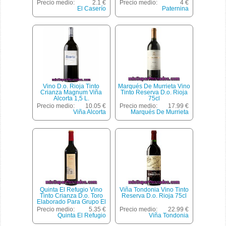
Tarrinas Caja 184 G
Precio medio:
2.1 €
Precio medio:
4 €
El Caserío
Paternina
Vino D.o. Rioja Tinto
Marqués De Murrieta Vino
Crianza Magnum Viña
Tinto Reserva D.o. Rioja
Alcorta 1,5 L.
75cl
Precio medio:
10.05 €
Precio medio:
17.99 €
Viña Alcorta
Marqués De Murrieta
Quinta El Refugio Vino
Viña Tondonia Vino Tinto
Tinto Crianza D.o. Toro
Reserva D.o. Rioja 75cl
Elaborado Para Grupo El
Corte Inglés Botella 75 Cl
Precio medio:
5.35 €
Precio medio:
22.99 €
Quinta El Refugio
Viña Tondonia