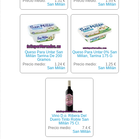
Precio medio:
1.31 €
Precio medio:
1.55 €
San Millán
San Millán
Queso Para Untar San
Queso Para Untar 0% San
Millán Tarrina De 200
Millan, Tarrina 175 G
Gramos
Precio medio:
1.24 €
Precio medio:
1.25 €
San Millán
San Millán
Vino D.o. Ribera Del
Duero Tinto Roble San
Millán 75 Cl.
Precio medio:
7.4 €
San Millán