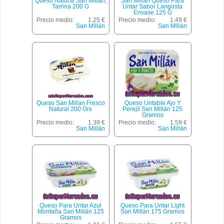
Queso Natural San Millán,
San Millan Queso Para
Tarrina 200 G
Untar Sabor Langosta
Envase 125 G
Precio medio:
1.25 €
Precio medio:
1.49 €
San Millán
San Millán
Queso San Millan Fresco
Queso Untable Ajo Y
Natural 200 Grs
Perejil San Millán 125
Gramos
Precio medio:
1.39 €
Precio medio:
1.59 €
San Millán
San Millán
Queso Para Untar Azul
Queso Para Untar Light
Montaña San Millán 125
San Millán 175 Gramos
Gramos