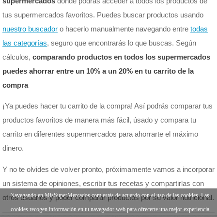
supermercados
donde podrás acceder a todos los productos de
tus supermercados favoritos. Puedes buscar productos usando
nuestro buscador
o hacerlo manualmente navegando entre
todas
las categorías
, seguro que encontrarás lo que buscas. Según
cálculos,
comparando productos en todos los supermercados
puedes ahorrar entre un 10% a un 20% en tu carrito de la
compra
¡Ya puedes hacer tu carrito de la compra! Así podrás comparar tus
productos favoritos de manera más fácil, úsado y compara tu
carrito en diferentes supermercados para ahorrarte el máximo
dinero.
Y no te olvides de volver pronto, próximamente vamos a incorporar
un sistema de opiniones, escribir tus recetas y compartirlas con
Navegando en MisSuperMercados.com estás de acuerdo con el uso de las cookies. Las
otros usuarios y poder comparar productos por su valor nutricional.
cookies recogen información en tu navegador web para ofrecerte una mejor experiencia