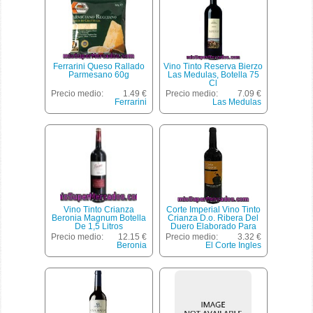
Ferrarini Queso Rallado
Vino Tinto Reserva Bierzo
Parmesano 60g
Las Medulas, Botella 75
Cl
Precio medio:
1.49 €
Precio medio:
7.09 €
Ferrarini
Las Medulas
Vino Tinto Crianza
Corte Imperial Vino Tinto
Beronia Magnum Botella
Crianza D.o. Ribera Del
De 1,5 Litros
Duero Elaborado Para
Grupo El Corte Inglés
Precio medio:
12.15 €
Precio medio:
3.32 €
Botella 75 Cl
Beronia
El Corte Ingles