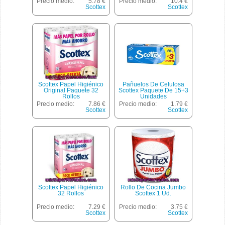
Precio medio:
5.78 €
Precio medio:
10.4 €
Scottex
Scottex
Scottex Papel Higiénico
Pañuelos De Celulosa
Original Paquete 32
Scottex Paquete De 15+3
Rollos
Unidades
Precio medio:
7.86 €
Precio medio:
1.79 €
Scottex
Scottex
Scottex Papel Higiénico
Rollo De Cocina Jumbo
32 Rollos
Scottex 1 Ud.
Precio medio:
7.29 €
Precio medio:
3.75 €
Scottex
Scottex