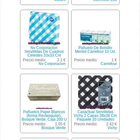
Nv Corporacion
Pañuelo De Bolsillo
Servilletas De Cuadros
Mentol Carrefour 10 Ud.
Celestes 33x33 Cm
Paquete 20 Unidades
Precio medio:
2.1 €
Precio medio:
1 €
Nv Corporacion
Carrefour
Pañuelos Papel Blancos
Casactual Servilletas
(forma Rectangular),
Vichy 2 Capas 38x38 Cm
Bosque Verde, Caja 200 U
Paquete 20 Unidades
Precio medio:
1.05 €
Precio medio:
2.42 €
Bosque Verde
Vichy