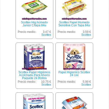
Scottex Hig.húmedo
Scottex Papel Humedo
Junior C/tapa 84u
Sensitive Con Tapa 84u
Precio medio:
3.47 €
Precio medio:
3.59 €
Scottex
Scottex
Scottex Papel Higiénico
Papel Higienico Scottex
Acolchado Pack Ahorro
24 Uni
Paquete 24 Rollos
Precio medio:
10.75 €
Precio medio:
5.99 €
Scottex
Scottex