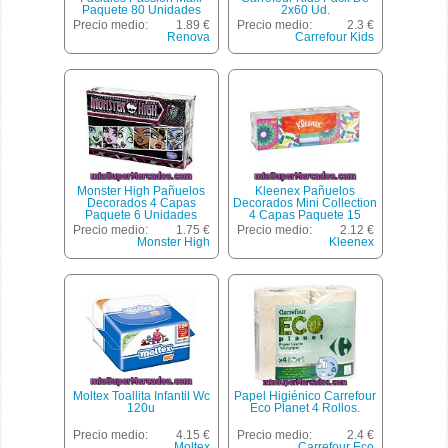
Paquete 80 Unidades
2x60 Ud.
Precio medio:
1.89 €
Precio medio:
2.3 €
Renova
Carrefour Kids
Monster High Pañuelos
Kleenex Pañuelos
Decorados 4 Capas
Decorados Mini Collection
Paquete 6 Unidades
4 Capas Paquete 15
Unidades
Precio medio:
1.75 €
Precio medio:
2.12 €
Monster High
Kleenex
Moltex Toallita Infantil Wc
Papel Higiénico Carrefour
120u
Eco Planet 4 Rollos.
Precio medio:
4.15 €
Precio medio:
2.4 €
Moltex
Carrefour Eco