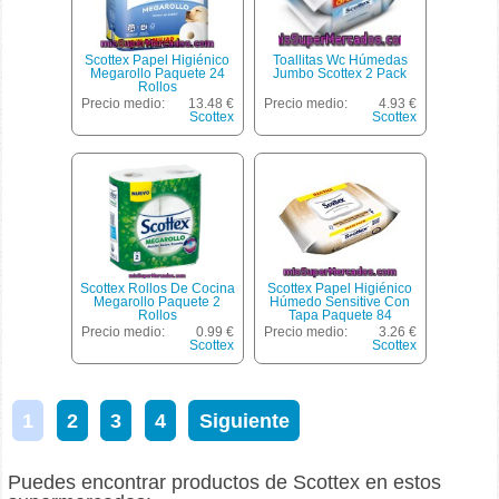
Scottex Papel Higiénico
Toallitas Wc Húmedas
Megarollo Paquete 24
Jumbo Scottex 2 Pack
Rollos
Precio medio:
13.48 €
Precio medio:
4.93 €
Scottex
Scottex
Scottex Rollos De Cocina
Scottex Papel Higiénico
Megarollo Paquete 2
Húmedo Sensitive Con
Rollos
Tapa Paquete 84
Unidades
Precio medio:
0.99 €
Precio medio:
3.26 €
Scottex
Scottex
1
2
3
4
Siguiente
Puedes encontrar productos de Scottex en estos