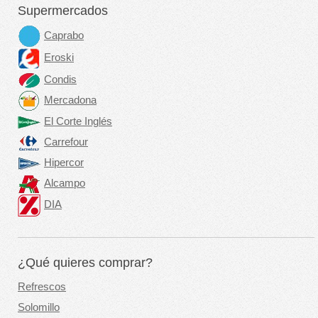
Supermercados
Caprabo
Eroski
Condis
Mercadona
El Corte Inglés
Carrefour
Hipercor
Alcampo
DIA
¿Qué quieres comprar?
Refrescos
Solomillo