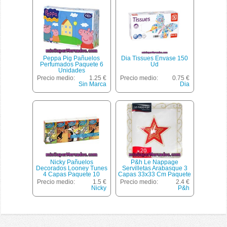
Peppa Pig Pañuelos
Dia Tissues Envase 150
Perfumados Paquete 6
Ud
Unidades
Precio medio:
1.25 €
Precio medio:
0.75 €
Sin Marca
Dia
Nicky Pañuelos
P&h Le Nappage
Decorados Looney Tunes
Servilletas Arabasque 3
4 Capas Paquete 10
Capas 33x33 Cm Paquete
Unidades
20 Unidades
Precio medio:
1.5 €
Precio medio:
2.4 €
Nicky
P&h