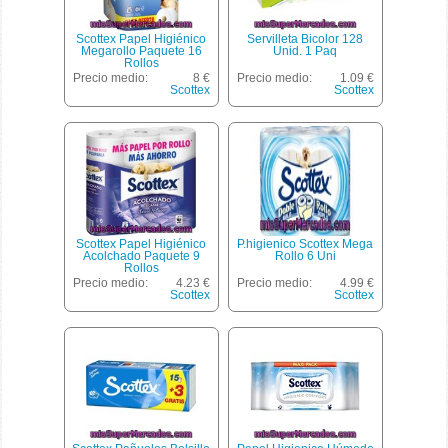
Scottex Papel Higiénico
Servilleta Bicolor 128
Megarollo Paquete 16
Unid. 1 Paq
Rollos
Precio medio:
8 €
Precio medio:
1.09 €
Scottex
Scottex
Scottex Papel Higiénico
P.higienico Scottex Mega
Acolchado Paquete 9
Rollo 6 Uni
Rollos
Precio medio:
4.23 €
Precio medio:
4.99 €
Scottex
Scottex