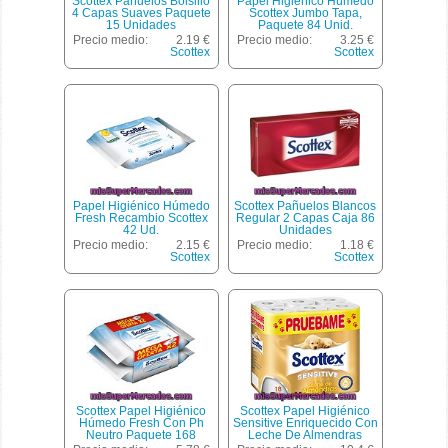
Scottex Pañuelos Bolsillo
Papel Higienico Húmedo
4 Capas Suaves Paquete
Scottex Jumbo Tapa,
15 Unidades
Paquete 84 Unid.
Precio medio:
2.19 €
Precio medio:
3.25 €
Scottex
Scottex
Papel Higiénico Húmedo
Scottex Pañuelos Blancos
Fresh Recambio Scottex
Regular 2 Capas Caja 86
42 Ud.
Unidades
Precio medio:
2.15 €
Precio medio:
1.18 €
Scottex
Scottex
Scottex Papel Higiénico
Scottex Papel Higiénico
Húmedo Fresh Con Ph
Sensitive Enriquecido Con
Neutro Paquete 168
Leche De Almendras
Unidades
Paquete 18 Rollos