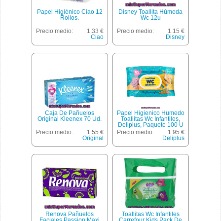
Papel Higiénico Ciao 12
Disney Toallita Húmeda
Rollos.
Wc 12u
Precio medio:
1.33 €
Precio medio:
1.15 €
Ciao
Disney
Caja De Pañuelos
Papel Higienico Humedo
Original Kleenex 70 Ud.
Toallitas Wc Infantiles,
Deliplus, Paquete 100 U
Precio medio:
1.55 €
Precio medio:
1.95 €
Original
Deliplus
Renova Pañuelos
Toallitas Wc Infantiles
Faciales Passion Maxi
Carrefour Kids Pack De