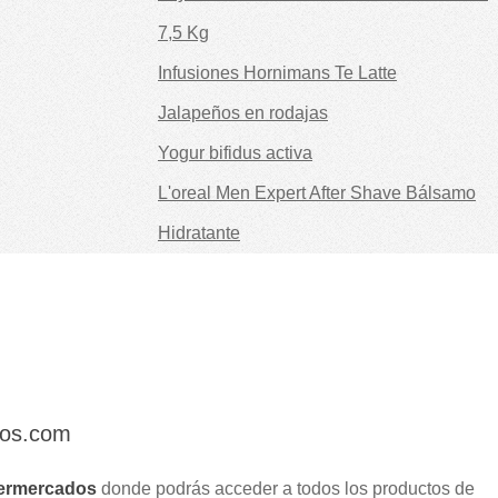
7,5 Kg
Infusiones Hornimans Te Latte
Jalapeños en rodajas
Yogur bifidus activa
L'oreal Men Expert After Shave Bálsamo
Hidratante
dos.com
ermercados
donde podrás acceder a todos los productos de