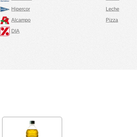
Hipercor
Leche
Alcampo
Pizza
DIA