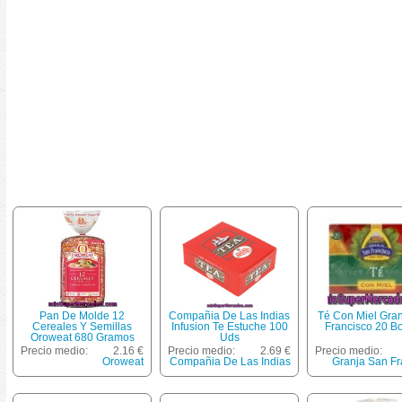
Pan De Molde 12
Compañia De Las Indias
Té Con Miel Gra
Cereales Y Semillas
Infusion Te Estuche 100
Francisco 20 Bo
Oroweat 680 Gramos
Uds
Precio medio:
2.16 €
Precio medio:
2.69 €
Precio medio:
Oroweat
Compañia De Las Indias
Granja San Fr