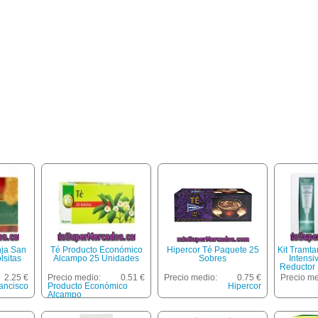
nja San
Té Producto Económico
Hipercor Té Paquete 25
Kit Tramt
lsitas
Alcampo 25 Unidades
Sobres
Intensi
Reductor 
+ Sérum 
2.25 €
Precio medio:
0.51 €
Precio medio:
0.75 €
Precio me
ancisco
Producto Económico
Hipercor
Alcampo