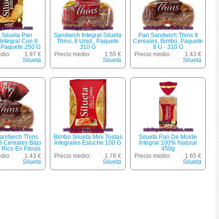
 Silueta Pan
Sandwich Integral Silueta
Pan Sandwich Thins 8
Integral Con 8
Thins, 8 Unid., Paquete
Cereales, Bimbo, Paquete
 Paquete 250 G
310 G
8 U - 310 G
dio:
1.97 €
Precio medio:
1.55 €
Precio medio:
1.43 €
Silueta
Silueta
Silueta
andwich Thins
Bimbo Silueta Mini Tostas
Silueta Pan De Molde
8 Cereales Bajo
Integrales Estuche 100 G
Integral 100% Natural
 Rico En Fibras
450g
 Completo 8
dio:
1.43 €
Precio medio:
1.76 €
Precio medio:
1.65 €
s Bolsa 310 G
Silueta
Silueta
Silueta