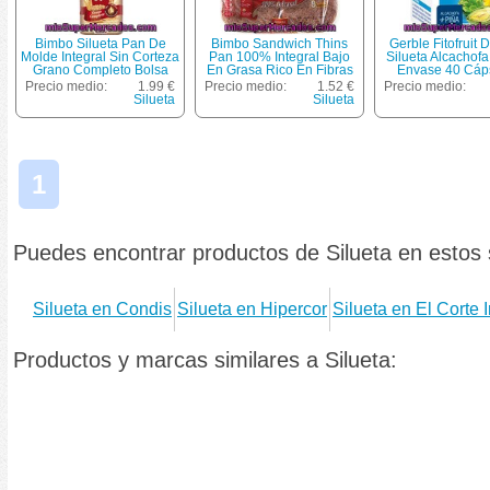
Bimbo Silueta Pan De
Bimbo Sandwich Thins
Gerble Fitofruit 
Molde Integral Sin Corteza
Pan 100% Integral Bajo
Silueta Alcachofa
Grano Completo Bolsa
En Grasa Rico En Fibras
Envase 40 Cáp
450 G
Grano Completo 8
Precio medio:
1.99 €
Precio medio:
1.52 €
Precio medio:
Unidades Bolsa 310 G
Silueta
Silueta
1
Puedes encontrar productos de Silueta en estos
Silueta en Condis
Silueta en Hipercor
Silueta en El Corte 
Productos y marcas similares a Silueta: