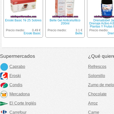
Eroski Basic Té 25 Sobres
Belle Gel Anticelulítico
Drena&sbel Ja
200ml
Drenaje Activo A
Plantas Y Frutas
300 Ml
Precio medio:
0.49 €
Precio medio:
3.1 €
Precio medio:
Eroski Basic
Belle
Dre
Supermercados
¿Qué quier
Caprabo
Refrescos
Eroski
Solomillo
Condis
Zumo de melo
Mercadona
Chocolate
El Corte Inglés
Arroz
Carrefour
Carne