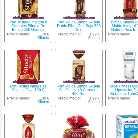
Pan Tostado Integral 8
Pan Molde Bimbo Silueta
Bimbo Silueta 
Cereales Silueta De
Doble Fibra Con Soja 600
Molde Integral
Bimbo 250 Gramos
Grs
Natural Rico En
Bolsa 450 
Precio medio:
1.78 €
Precio medio:
1.99 €
Precio medio:
Silueta
Silueta
Mini Tostas Integrales
Pan Molde Bimbo Silueta
Yacel Fitness Mo
Silueta, Caja 100 G
Sin Corteza 8 Cereales
Liposuctor Z
450 Grs
Rebeldes Tubo 
Esculpe La Sil
Precio medio:
1.39 €
Precio medio:
1.99 €
Precio medio:
Reduce Y Toni
Silueta
Silueta