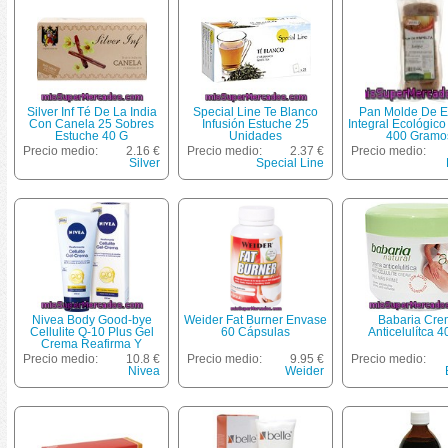
Silver Inf Té De La India
Special Line Te Blanco
Pan Molde De E
Con Canela 25 Sobres
Infusión Estuche 25
Integral Ecológic
Estuche 40 G
Unidades
400 Gramo
Precio medio:
2.16 €
Precio medio:
2.37 €
Precio medio:
Silver
Special Line
Nivea Body Good-bye
Weider Fat Burner Envase
Babaria Cr
Cellulite Q-10 Plus Gel
60 Cápsulas
Anticelulítca 
Crema Reafirma Y
Reduce La Aparición De
Precio medio:
10.8 €
Precio medio:
9.95 €
Precio medio:
Celulitis Tubo 200 Ml Sin
Nivea
Weider
Masaje Extra Para Todo
Tipo De Piel