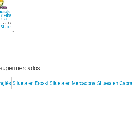
Drenaje
 Y Piña
sulas
6.73 €
Silueta
 supermercados:
Inglés
Silueta en Eroski
Silueta en Mercadona
Silueta en Capr