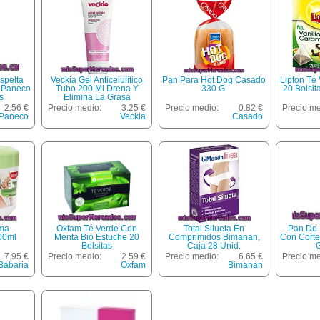
spelta
Veckia Gel Anticelulítico
Pan Para Hot Dog Casado
Lipton Té 
o Paneco
Tubo 200 Ml Drena Y
330 G.
20 Bolsit
s
Elimina La Grasa
2.56 €
Precio medio:
3.25 €
Precio medio:
0.82 €
Precio me
Paneco
Veckia
Casado
ema
Oxfam Té Verde Con
Total Silueta En
Pan De 
400ml
Menta Bio Estuche 20
Comprimidos Bimanan,
Con Corte
Bolsitas
Caja 28 Unid.
7.95 €
Precio medio:
2.59 €
Precio medio:
6.65 €
Precio me
Babaria
Oxfam
Bimanan