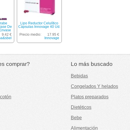
rabe
Lipo Reductor Celulítico
 Base De
Cápsulas Innovage 40 Ud.
 Envase
9.42 €
Precio medio:
17.95 €
na&sbel
Innovage
es comprar?
Lo más buscado
Bebidas
Congelados Y helados
cotón
Platos preparados
Dietéticos
Bebe
Alimentación