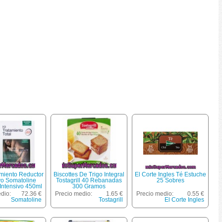
amiento Reductor
Biscottes De Trigo Integral
El Corte Ingles Té Estuche
vo Somatoline
Tostagrill 40 Rebanadas
25 Sobres
Intensivo 450ml
300 Gramos
Zonas Rebeldes
dio:
72.36 €
Precio medio:
1.65 €
Precio medio:
0.55 €
100ml
Somatoline
Tostagrill
El Corte Ingles