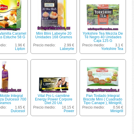
Vainilla Caramel
Mini Blini Labeyrie 20
Yorkshire Tea Mezcla De
as Estuche 58 G
Unidades 168 Gramos
Té Negro 40 Unidades
Caja 125 G
dio:
1.96 €
Precio medio:
2.99 €
Precio medio:
3.1 €
Lipton
Labeyrie
Yorkshire Tea
Molde Integral
Vital Pro L-carnitine
Pan Tostado Integral
za Dulcesol 700
Energy Power Corpore
Biscote Mini ( Cuadrado
Gramos
Diet 20 Ud.
Tipo Canape ), Minigrill,
Caja 120 G
dio:
1.65 €
Precio medio:
16.15 €
Precio medio:
0.56 €
Dulcesol
Power
Minigrill