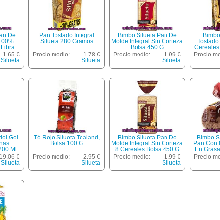
Pan De
Pan Tostado Integral
Bimbo Silueta Pan De
Bimbo
 100%
Silueta 280 Gramos
Molde Integral Sin Corteza
Tostado 
 Fibra
Bolsa 450 G
Cereales
G
1.65 €
Precio medio:
1.78 €
Precio medio:
1.99 €
Precio me
Silueta
Silueta
Silueta
del Gel
Té Rojo Silueta Tealand,
Bimbo Silueta Pan De
Bimbo S
onas
Bolsa 100 G
Molde Integral Sin Corteza
Pan Con 
200 Ml
8 Cereales Bolsa 450 G
En Grasa
ueta
Grano
19.06 €
Precio medio:
2.95 €
Precio medio:
1.99 €
Precio me
fica
Unidade
Silueta
Silueta
Silueta