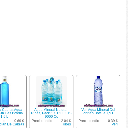
e Cabras Agua
Agua Mineral Natural,
Veri Agua Mineral Del
Sin Gas Botella
Ribes, Pack 6 X 1500 Cc -
Pirineo Botella 1,5 L
1,5 L
9000 Cc
dio:
0.69 €
Precio medio:
2.04 €
Precio medio:
0.39 €
olan De Cabras
Ribes
Veri