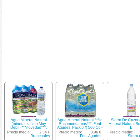
Agua Mineral Natural
Agua Mineral Natural ***le
Sierra De Cazor
(mineralizacion Muy
Recomendamos***, Font
Mineral Natural Bo
Debil) ***novedad***,
Agudes, Pack 6 X 500 Cc -
L
Bronchales, Pack 6 X 2 L -
3000 Cc
Precio medio:
2.34 €
Precio medio:
0.96 €
Precio medio:
12 L
Bronchales
Font Agudes
Sierra