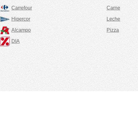
Carrefour
Carne
Hipercor
Leche
Alcampo
Pizza
DIA