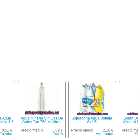
la Agua
Agua Mineral Sin Gas De
Aquabona Agua Botella
Solan D
tella 1.5
Gales Tau 750 Mililitros
6x1,5l
Mineral 
0.51 €
Precio medio:
3.89 €
Precio medio:
2.16 €
Precio me
 Cazorla
Gale's
Aquabona
S