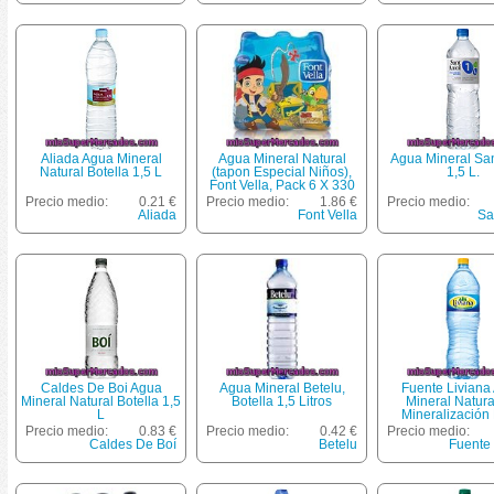
Aliada Agua Mineral
Agua Mineral Natural
Agua Mineral San
Natural Botella 1,5 L
(tapon Especial Niños),
1,5 L.
Font Vella, Pack 6 X 330
Cc - 1980 Cc
Precio medio:
0.21 €
Precio medio:
1.86 €
Precio medio:
Aliada
Font Vella
Sa
Caldes De Boi Agua
Agua Mineral Betelu,
Fuente Liviana
Mineral Natural Botella 1,5
Botella 1,5 Litros
Mineral Natur
L
Mineralización 
Botella 2 
Precio medio:
0.83 €
Precio medio:
0.42 €
Precio medio:
Caldes De Boí
Betelu
Fuente 