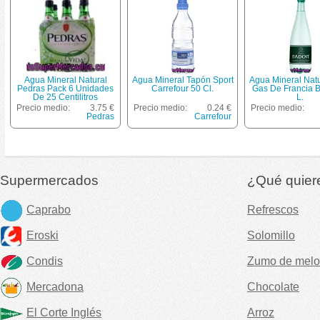
Agua Mineral Natural
Agua Mineral Tapón Sport
Agua Mineral Nat
Pedras Pack 6 Unidades
Carrefour 50 Cl.
Gas De Francia B
De 25 Centilitros
L.
Precio medio:
3.75 €
Precio medio:
0.24 €
Precio medio:
Pedras
Carrefour
Supermercados
¿Qué quier
Caprabo
Refrescos
Eroski
Solomillo
Condis
Zumo de melo
Mercadona
Chocolate
El Corte Inglés
Arroz