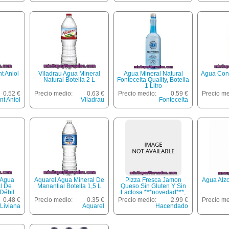
t Aniol
Viladrau Agua Mineral
Agua Mineral Natural
Agua Cond
Natural Botella 2 L
Fontecelta Quality, Botella
1 Litro
0.52 €
Precio medio:
0.63 €
Precio medio:
0.59 €
Precio me
nt Aniol
Viladrau
Fontecelta
 Agua
Aquarel Agua Mineral De
Pizza Fresca Jamon
Agua Alzol
al De
Manantial Botella 1,5 L
Queso Sin Gluten Y Sin
Débil
Lactosa ***novedad***,
L
Hacendado, U 420 G
0.48 €
Precio medio:
0.35 €
Precio medio:
2.99 €
Precio me
Liviana
Aquarel
Hacendado