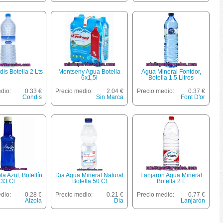
is Botella 2 Lts
Montseny Agua Botella
Agua Mineral Fontdor,
6x1,5l
Botella 1,5 Litros
dio:
0.33 €
Precio medio:
2.04 €
Precio medio:
0.37 €
Condis
Sin Marca
Font D'or
a Azul, Botellín
Dia Agua Mineral Natural
Lanjaron Agua Mineral
33 Cl
Botella 50 Cl
Botella 2 L
dio:
0.28 €
Precio medio:
0.21 €
Precio medio:
0.77 €
Alzola
Dia
Lanjarón