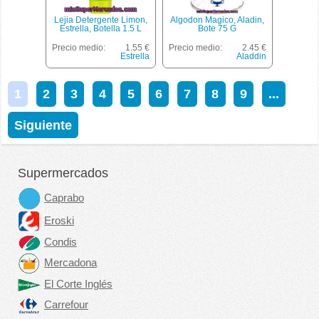
Lejia Detergente Limon,
Algodon Magico, Aladin,
Estrella, Botella 1.5 L
Bote 75 G
Precio medio:
1.55 €
Precio medio:
2.45 €
Estrella
Aladdin
1
2
3
4
5
6
7
8
9
...
Siguiente
Supermercados
Caprabo
Eroski
Condis
Mercadona
El Corte Inglés
Carrefour