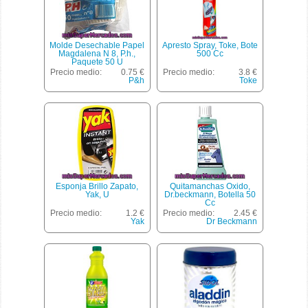
Molde Desechable Papel
Apresto Spray, Toke, Bote
Magdalena N 8, P.h.,
500 Cc
Paquete 50 U
Precio medio:
0.75 €
Precio medio:
3.8 €
P&h
Toke
Esponja Brillo Zapato,
Quitamanchas Oxido,
Yak, U
Dr.beckmann, Botella 50
Cc
Precio medio:
1.2 €
Precio medio:
2.45 €
Yak
Dr Beckmann